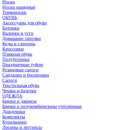
Носки
Носки нарядные
Термоноски
ОБУВЬ
Аксессуары для обуви
Ботинки
Валенки и угги
Домашние тапочки
Кеды и слипоны
Кроссовки
Пляжная обувь
Полуботинки
Праздничные туфли
Резиновые сапоги
Сандалии и босоножки
Сапоги
Текстильная обувь
Чешки и балетки
ОДЕЖДА
Брюки и джинсы
Брюки и полукомбинезоны утепленные
Дождевики
Комплекты
Купальники
Лосины и леггинсы