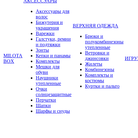
АКСЕССУАРЫ
Аксессуары для
волос
Бижутерия и
ВЕРХНЯЯ ОДЕЖДА
украшения
Варежки
Брюки и
Галстуки, ремни
полукомбинезоны
и подтяжки
утепленные
Зонты
Ветровки и
MILOTA
Кепки и панамы
джинсовки
ИГР
BOX
Комплекты
Жилеты
Мешки для
Комбинезоны
обуви
Комплекты и
Наушники
костюмы
утепленные
Куртки и пальто
Очки
солнцезащитные
Перчатки
Шапки
Шарфы и снуды