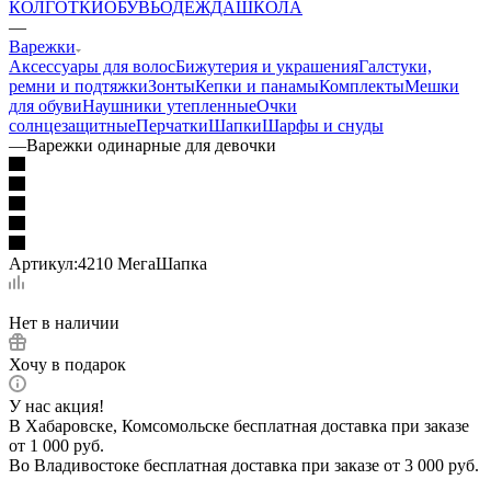
КОЛГОТКИ
ОБУВЬ
ОДЕЖДА
ШКОЛА
—
Варежки
Аксессуары для волос
Бижутерия и украшения
Галстуки,
ремни и подтяжки
Зонты
Кепки и панамы
Комплекты
Мешки
для обуви
Наушники утепленные
Очки
солнцезащитные
Перчатки
Шапки
Шарфы и снуды
—
Варежки одинарные для девочки
Артикул:
4210 МегаШапка
Нет в наличии
Хочу в подарок
У нас акция!
В Хабаровске, Комсомольске бесплатная доставка при заказе
от 1 000 руб.
Во Владивостоке бесплатная доставка при заказе от 3 000 руб.