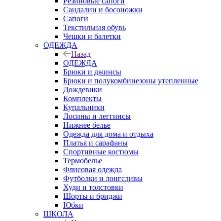
Резиновые сапоги
Сандалии и босоножки
Сапоги
Текстильная обувь
Чешки и балетки
ОДЕЖДА
Назад
ОДЕЖДА
Брюки и джинсы
Брюки и полукомбинезоны утепленные
Дождевики
Комплекты
Купальники
Лосины и леггинсы
Нижнее белье
Одежда для дома и отдыха
Платья и сарафаны
Спортивные костюмы
Термобелье
Флисовая одежда
Футболки и лонгсливы
Худи и толстовки
Шорты и бриджи
Юбки
ШКОЛА