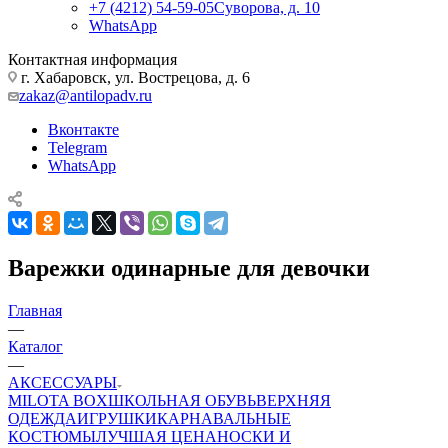
+7 (4212) 54-59-05
Суворова, д. 10
WhatsApp
Контактная информация
г. Хабаровск, ул. Вострецова, д. 6
zakaz@antilopadv.ru
Вконтакте
Telegram
WhatsApp
Варежки одинарные для девочки
Главная
—
Каталог
—
АКСЕССУАРЫ
MILOTA BOX
ШКОЛЬНАЯ ОБУВЬ
ВЕРХНЯЯ
ОДЕЖДА
ИГРУШКИ
КАРНАВАЛЬНЫЕ
КОСТЮМЫ
ЛУЧШАЯ ЦЕНА
НОСКИ И