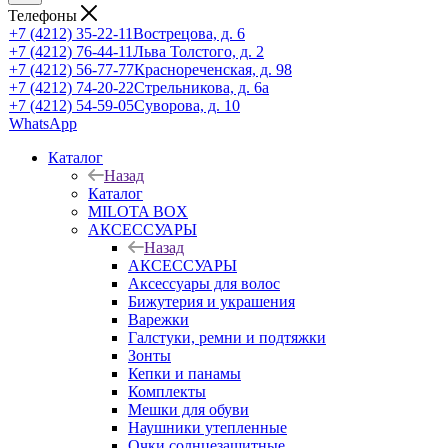
Телефоны
+7 (4212) 35-22-11
Вострецова, д. 6
+7 (4212) 76-44-11
Льва Толстого, д. 2
+7 (4212) 56-77-77
Краснореченская, д. 98
+7 (4212) 74-20-22
Стрельникова, д. 6а
+7 (4212) 54-59-05
Суворова, д. 10
WhatsApp
Каталог
Назад
Каталог
MILOTA BOX
АКСЕССУАРЫ
Назад
АКСЕССУАРЫ
Аксессуары для волос
Бижутерия и украшения
Варежки
Галстуки, ремни и подтяжки
Зонты
Кепки и панамы
Комплекты
Мешки для обуви
Наушники утепленные
Очки солнцезащитные