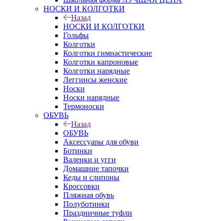
НОСКИ И КОЛГОТКИ
Назад
НОСКИ И КОЛГОТКИ
Гольфы
Колготки
Колготки гимнастические
Колготки капроновые
Колготки нарядные
Леггинсы женские
Носки
Носки нарядные
Термоноски
ОБУВЬ
Назад
ОБУВЬ
Аксессуары для обуви
Ботинки
Валенки и угги
Домашние тапочки
Кеды и слипоны
Кроссовки
Пляжная обувь
Полуботинки
Праздничные туфли