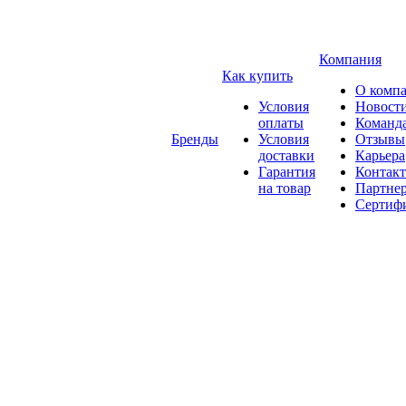
Компания
Как купить
О комп
Условия
Новост
оплаты
Команд
Бренды
Условия
Отзывы
доставки
Карьера
Гарантия
Контак
на товар
Партне
Сертиф