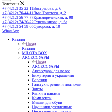
Телефоны
+7 (4212) 35-22-11
Вострецова, д. 6
+7 (4212) 76-44-11
Льва Толстого, д. 2
+7 (4212) 56-77-77
Краснореченская, д. 98
+7 (4212) 74-20-22
Стрельникова, д. 6а
+7 (4212) 54-59-05
Суворова, д. 10
WhatsApp
Каталог
Назад
Каталог
MILOTA BOX
АКСЕССУАРЫ
Назад
АКСЕССУАРЫ
Аксессуары для волос
Бижутерия и украшения
Варежки
Галстуки, ремни и подтяжки
Зонты
Кепки и панамы
Комплекты
Мешки для обуви
Наушники утепленные
Очки солнцезащитные