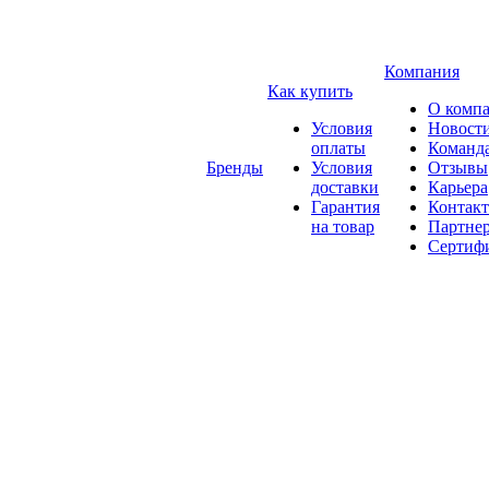
Компания
Как купить
О комп
Условия
Новост
оплаты
Команд
Бренды
Условия
Отзывы
доставки
Карьера
Гарантия
Контак
на товар
Партне
Сертиф