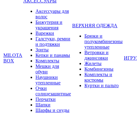
АКСЕССУАРЫ
Аксессуары для
волос
Бижутерия и
ВЕРХНЯЯ ОДЕЖДА
украшения
Варежки
Брюки и
Галстуки, ремни
полукомбинезоны
и подтяжки
утепленные
Зонты
Ветровки и
MILOTA
Кепки и панамы
джинсовки
ИГР
BOX
Комплекты
Жилеты
Мешки для
Комбинезоны
обуви
Комплекты и
Наушники
костюмы
утепленные
Куртки и пальто
Очки
солнцезащитные
Перчатки
Шапки
Шарфы и снуды