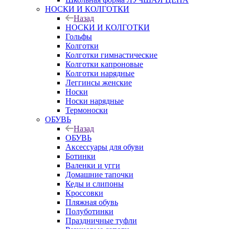
НОСКИ И КОЛГОТКИ
Назад
НОСКИ И КОЛГОТКИ
Гольфы
Колготки
Колготки гимнастические
Колготки капроновые
Колготки нарядные
Леггинсы женские
Носки
Носки нарядные
Термоноски
ОБУВЬ
Назад
ОБУВЬ
Аксессуары для обуви
Ботинки
Валенки и угги
Домашние тапочки
Кеды и слипоны
Кроссовки
Пляжная обувь
Полуботинки
Праздничные туфли