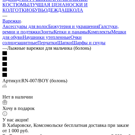
КОСТЮМЫ
ЛУЧШАЯ ЦЕНА
НОСКИ И
КОЛГОТКИ
ОБУВЬ
ОДЕЖДА
ШКОЛА
—
Варежки
Аксессуары для волос
Бижутерия и украшения
Галстуки,
ремни и подтяжки
Зонты
Кепки и панамы
Комплекты
Мешки
для обуви
Наушники утепленные
Очки
солнцезащитные
Перчатки
Шапки
Шарфы и снуды
—
Лыжные варежки для мальчика (болонь)
Артикул:
RN-007/BOY (болонь)
Нет в наличии
Хочу в подарок
У нас акция!
В Хабаровске, Комсомольске бесплатная доставка при заказе
от 1 000 руб.