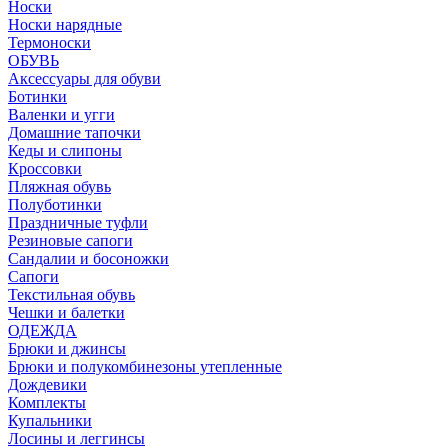
Носки
Носки нарядные
Термоноски
ОБУВЬ
Аксессуары для обуви
Ботинки
Валенки и угги
Домашние тапочки
Кеды и слипоны
Кроссовки
Пляжная обувь
Полуботинки
Праздничные туфли
Резиновые сапоги
Сандалии и босоножки
Сапоги
Текстильная обувь
Чешки и балетки
ОДЕЖДА
Брюки и джинсы
Брюки и полукомбинезоны утепленные
Дождевики
Комплекты
Купальники
Лосины и леггинсы