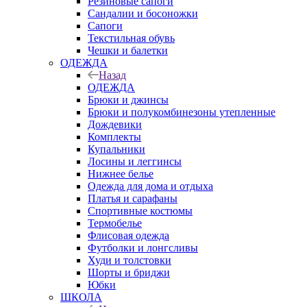
Резиновые сапоги
Сандалии и босоножки
Сапоги
Текстильная обувь
Чешки и балетки
ОДЕЖДА
Назад
ОДЕЖДА
Брюки и джинсы
Брюки и полукомбинезоны утепленные
Дождевики
Комплекты
Купальники
Лосины и леггинсы
Нижнее белье
Одежда для дома и отдыха
Платья и сарафаны
Спортивные костюмы
Термобелье
Флисовая одежда
Футболки и лонгсливы
Худи и толстовки
Шорты и бриджи
Юбки
ШКОЛА