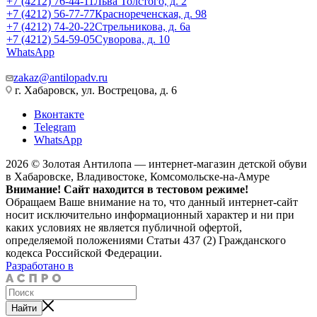
+7 (4212) 76-44-11
Льва Толстого, д. 2
+7 (4212) 56-77-77
Краснореченская, д. 98
+7 (4212) 74-20-22
Стрельникова, д. 6а
+7 (4212) 54-59-05
Суворова, д. 10
WhatsApp
zakaz@antilopadv.ru
г. Хабаровск, ул. Вострецова, д. 6
Вконтакте
Telegram
WhatsApp
2026 © Золотая Антилопа — интернет-магазин детской обуви
в Хабаровске, Владивостоке, Комсомольске-на-Амуре
Внимание! Сайт находится в тестовом режиме!
Обращаем Ваше внимание на то, что данный интернет-сайт
носит исключительно информационный характер и ни при
каких условиях не является публичной офертой,
определяемой положениями Статьи 437 (2) Гражданского
кодекса Российской Федерации.
Разработано в
Найти