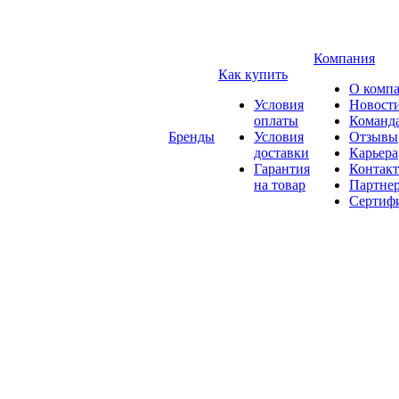
Компания
Как купить
О комп
Условия
Новост
оплаты
Команд
Бренды
Условия
Отзывы
доставки
Карьера
Гарантия
Контак
на товар
Партне
Сертиф