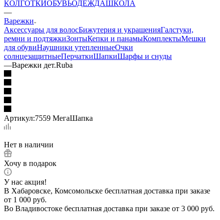
КОЛГОТКИ
ОБУВЬ
ОДЕЖДА
ШКОЛА
—
Варежки
Аксессуары для волос
Бижутерия и украшения
Галстуки,
ремни и подтяжки
Зонты
Кепки и панамы
Комплекты
Мешки
для обуви
Наушники утепленные
Очки
солнцезащитные
Перчатки
Шапки
Шарфы и снуды
—
Варежки дет.Ruba
Артикул:
7559 МегаШапка
Нет в наличии
Хочу в подарок
У нас акция!
В Хабаровске, Комсомольске бесплатная доставка при заказе
от 1 000 руб.
Во Владивостоке бесплатная доставка при заказе от 3 000 руб.