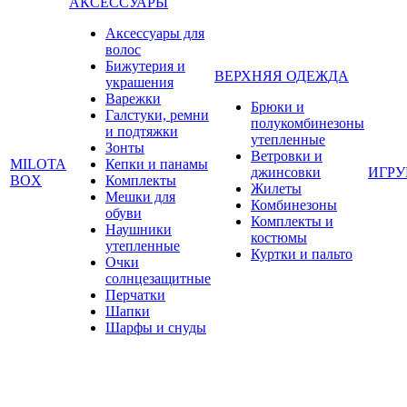
АКСЕССУАРЫ
Аксессуары для
волос
Бижутерия и
ВЕРХНЯЯ ОДЕЖДА
украшения
Варежки
Брюки и
Галстуки, ремни
полукомбинезоны
и подтяжки
утепленные
Зонты
Ветровки и
MILOTA
Кепки и панамы
джинсовки
ИГР
BOX
Комплекты
Жилеты
Мешки для
Комбинезоны
обуви
Комплекты и
Наушники
костюмы
утепленные
Куртки и пальто
Очки
солнцезащитные
Перчатки
Шапки
Шарфы и снуды