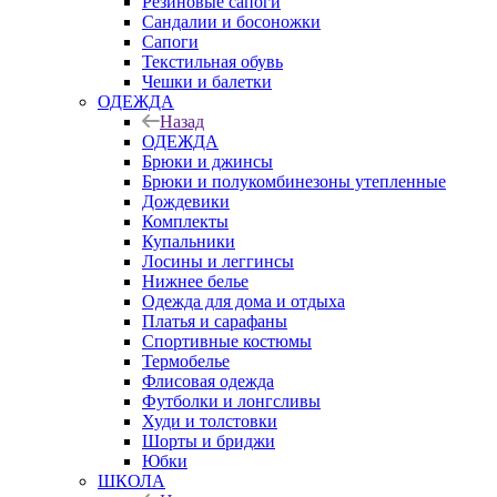
Резиновые сапоги
Сандалии и босоножки
Сапоги
Текстильная обувь
Чешки и балетки
ОДЕЖДА
Назад
ОДЕЖДА
Брюки и джинсы
Брюки и полукомбинезоны утепленные
Дождевики
Комплекты
Купальники
Лосины и леггинсы
Нижнее белье
Одежда для дома и отдыха
Платья и сарафаны
Спортивные костюмы
Термобелье
Флисовая одежда
Футболки и лонгсливы
Худи и толстовки
Шорты и бриджи
Юбки
ШКОЛА