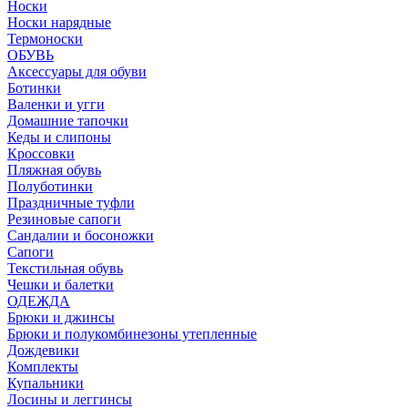
Носки
Носки нарядные
Термоноски
ОБУВЬ
Аксессуары для обуви
Ботинки
Валенки и угги
Домашние тапочки
Кеды и слипоны
Кроссовки
Пляжная обувь
Полуботинки
Праздничные туфли
Резиновые сапоги
Сандалии и босоножки
Сапоги
Текстильная обувь
Чешки и балетки
ОДЕЖДА
Брюки и джинсы
Брюки и полукомбинезоны утепленные
Дождевики
Комплекты
Купальники
Лосины и леггинсы