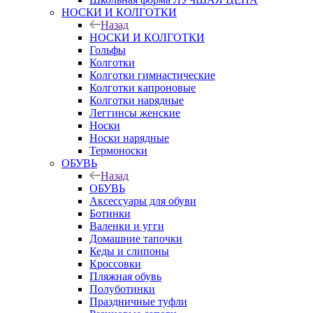
НОСКИ И КОЛГОТКИ
Назад
НОСКИ И КОЛГОТКИ
Гольфы
Колготки
Колготки гимнастические
Колготки капроновые
Колготки нарядные
Леггинсы женские
Носки
Носки нарядные
Термоноски
ОБУВЬ
Назад
ОБУВЬ
Аксессуары для обуви
Ботинки
Валенки и угги
Домашние тапочки
Кеды и слипоны
Кроссовки
Пляжная обувь
Полуботинки
Праздничные туфли