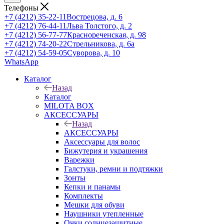
Телефоны
+7 (4212) 35-22-11
Вострецова, д. 6
+7 (4212) 76-44-11
Льва Толстого, д. 2
+7 (4212) 56-77-77
Краснореченская, д. 98
+7 (4212) 74-20-22
Стрельникова, д. 6а
+7 (4212) 54-59-05
Суворова, д. 10
WhatsApp
Каталог
Назад
Каталог
MILOTA BOX
АКСЕССУАРЫ
Назад
АКСЕССУАРЫ
Аксессуары для волос
Бижутерия и украшения
Варежки
Галстуки, ремни и подтяжки
Зонты
Кепки и панамы
Комплекты
Мешки для обуви
Наушники утепленные
Очки солнцезащитные