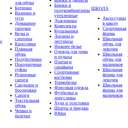
Брюки и джинсы
для обуви
Брюки и
Ботинки
ШКОЛА
полукомбинезоны
Валенки и
утепленные
угги
Аксессуары
Дождевики
Домашние
в школу
Комплекты
тапочки
Спортивная
Купальники
Кеды и
форма
Лосины и
слипоны
Школьная
ие
леггинсы
Кроссовки
обувь для
Нижнее белье
Пляжная
девочек
Одежда для дома
обувь
Школьная
и отдыха
Полуботинки
обувь для
Платья и
Праздничные
мальчиков
сарафаны
туфли
Школьная
Спортивные
Резиновые
форма для
костюмы
сапоги
девочек
Термобелье
Сандалии и
Школьная
Флисовая одежда
босоножки
форма для
Футболки и
Сапоги
мальчиков
лонгсливы
Текстильная
Худи и толстовки
обувь
Шорты и бриджи
Чешки и
Юбки
балетки