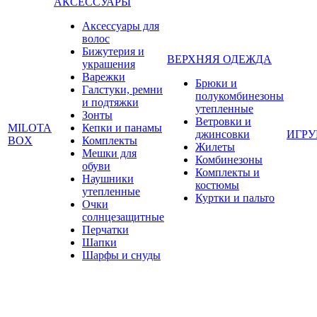
АКСЕССУАРЫ
Аксессуары для
волос
Бижутерия и
ВЕРХНЯЯ ОДЕЖДА
украшения
Варежки
Брюки и
Галстуки, ремни
полукомбинезоны
и подтяжки
утепленные
Зонты
Ветровки и
MILOTA
Кепки и панамы
джинсовки
ИГР
BOX
Комплекты
Жилеты
Мешки для
Комбинезоны
обуви
Комплекты и
Наушники
костюмы
утепленные
Куртки и пальто
Очки
солнцезащитные
Перчатки
Шапки
Шарфы и снуды