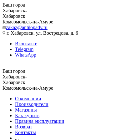
Ваш город
Хабаровск
Хабаровск
Комсомольск-на-Амуре
zakaz@antilopadv.ru
г. Хабаровск, ул. Вострецова, д. 6
Вконтакте
Telegram
WhatsApp
Ваш город
Хабаровск
Хабаровск
Комсомольск-на-Амуре
О компании
Производители
Магазины
Как купить
Правила эксплуатации
Возврат
Контакты
...