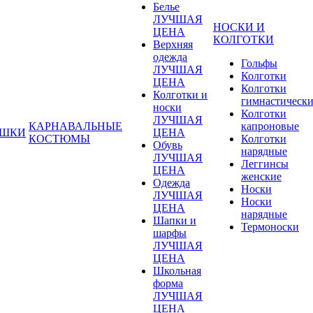
Белье
ЛУЧШАЯ
НОСКИ И
ЦЕНА
КОЛГОТКИ
Верхняя
одежда
Гольфы
ЛУЧШАЯ
Колготки
ЦЕНА
Колготки
Колготки и
гимнастическ
носки
Колготки
ЛУЧШАЯ
КАРНАВАЛЬНЫЕ
капроновые
УШКИ
ЦЕНА
КОСТЮМЫ
Колготки
Обувь
нарядные
ЛУЧШАЯ
Леггинсы
ЦЕНА
женские
Одежда
Носки
ЛУЧШАЯ
Носки
ЦЕНА
нарядные
Шапки и
Термоноски
шарфы
ЛУЧШАЯ
ЦЕНА
Школьная
форма
ЛУЧШАЯ
ЦЕНА