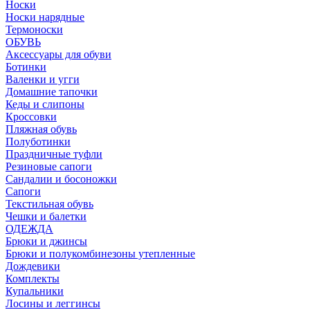
Носки
Носки нарядные
Термоноски
ОБУВЬ
Аксессуары для обуви
Ботинки
Валенки и угги
Домашние тапочки
Кеды и слипоны
Кроссовки
Пляжная обувь
Полуботинки
Праздничные туфли
Резиновые сапоги
Сандалии и босоножки
Сапоги
Текстильная обувь
Чешки и балетки
ОДЕЖДА
Брюки и джинсы
Брюки и полукомбинезоны утепленные
Дождевики
Комплекты
Купальники
Лосины и леггинсы