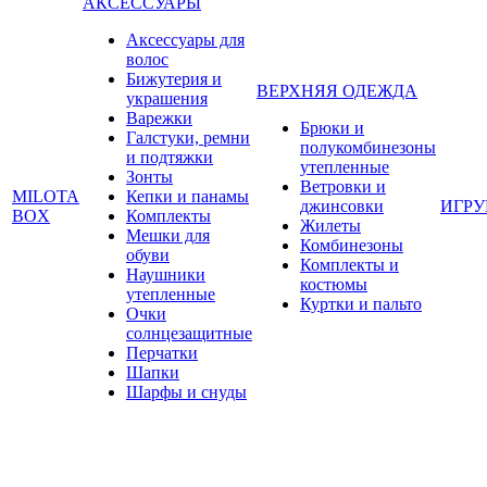
АКСЕССУАРЫ
Аксессуары для
волос
Бижутерия и
ВЕРХНЯЯ ОДЕЖДА
украшения
Варежки
Брюки и
Галстуки, ремни
полукомбинезоны
и подтяжки
утепленные
Зонты
Ветровки и
MILOTA
Кепки и панамы
джинсовки
ИГР
BOX
Комплекты
Жилеты
Мешки для
Комбинезоны
обуви
Комплекты и
Наушники
костюмы
утепленные
Куртки и пальто
Очки
солнцезащитные
Перчатки
Шапки
Шарфы и снуды