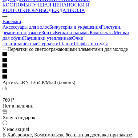
КОСТЮМЫ
ЛУЧШАЯ ЦЕНА
НОСКИ И
КОЛГОТКИ
ОБУВЬ
ОДЕЖДА
ШКОЛА
—
Варежки
Аксессуары для волос
Бижутерия и украшения
Галстуки,
ремни и подтяжки
Зонты
Кепки и панамы
Комплекты
Мешки
для обуви
Наушники утепленные
Очки
солнцезащитные
Перчатки
Шапки
Шарфы и снуды
—
Перчатки со светоотражающими элементами для молоде
Артикул:
RN-136/5P/M/20 (болонь)
760
₽
Нет в наличии
Хочу в подарок
У нас акция!
В Хабаровске, Комсомольске бесплатная доставка при заказе