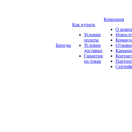
Компания
Как купить
О комп
Условия
Новост
оплаты
Команд
Бренды
Условия
Отзывы
доставки
Карьера
Гарантия
Контак
на товар
Партне
Сертиф