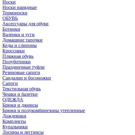
Носки
Носки нарядные
Термоноски
ОБУВЬ
Аксессуары для обуви
Ботинки
Валенки и угги
Домашние тапочки
Кеды и слипоны
Кроссовки
Пляжная обувь
Полуботинки
Праздничные туфли
Резиновые сапоги
Сандалии и босоножки
Сапоги
Текстильная обувь
Чешки и балетки
ОДЕЖДА
Брюки и джинсы
Брюки и полукомбинезоны утепленные
Дождевики
Комплекты
Купальники
Лосины и леггинсы