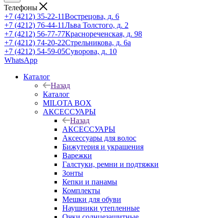
Телефоны
+7 (4212) 35-22-11
Вострецова, д. 6
+7 (4212) 76-44-11
Льва Толстого, д. 2
+7 (4212) 56-77-77
Краснореченская, д. 98
+7 (4212) 74-20-22
Стрельникова, д. 6а
+7 (4212) 54-59-05
Суворова, д. 10
WhatsApp
Каталог
Назад
Каталог
MILOTA BOX
АКСЕССУАРЫ
Назад
АКСЕССУАРЫ
Аксессуары для волос
Бижутерия и украшения
Варежки
Галстуки, ремни и подтяжки
Зонты
Кепки и панамы
Комплекты
Мешки для обуви
Наушники утепленные
Очки солнцезащитные