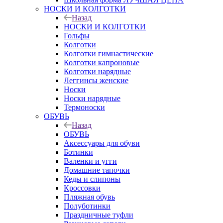
НОСКИ И КОЛГОТКИ
Назад
НОСКИ И КОЛГОТКИ
Гольфы
Колготки
Колготки гимнастические
Колготки капроновые
Колготки нарядные
Леггинсы женские
Носки
Носки нарядные
Термоноски
ОБУВЬ
Назад
ОБУВЬ
Аксессуары для обуви
Ботинки
Валенки и угги
Домашние тапочки
Кеды и слипоны
Кроссовки
Пляжная обувь
Полуботинки
Праздничные туфли