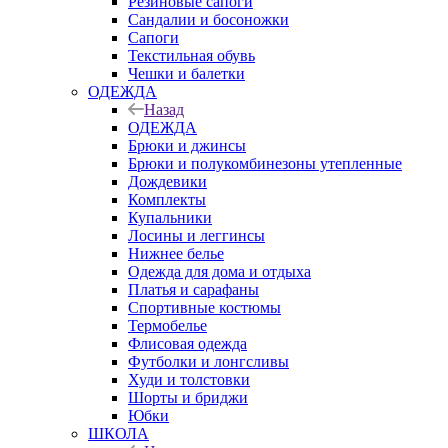
Резиновые сапоги
Сандалии и босоножки
Сапоги
Текстильная обувь
Чешки и балетки
ОДЕЖДА
Назад
ОДЕЖДА
Брюки и джинсы
Брюки и полукомбинезоны утепленные
Дождевики
Комплекты
Купальники
Лосины и леггинсы
Нижнее белье
Одежда для дома и отдыха
Платья и сарафаны
Спортивные костюмы
Термобелье
Флисовая одежда
Футболки и лонгсливы
Худи и толстовки
Шорты и бриджи
Юбки
ШКОЛА