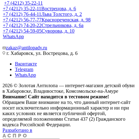
+7 (4212) 35-22-11
+7 (4212) 35-22-11
Вострецова, д. 6
+7 (4212) 76-44-11
Льва Толстого, д. 2
+7 (4212) 56-77-77
Краснореченская, д. 98
+7 (4212) 74-20-22
Стрельникова, д. 6а
+7 (4212) 54-59-05
Суворова, д. 10
WhatsApp
zakaz@antilopadv.ru
г. Хабаровск, ул. Вострецова, д. 6
Вконтакте
Telegram
WhatsApp
2026 © Золотая Антилопа — интернет-магазин детской обуви
в Хабаровске, Владивостоке, Комсомольске-на-Амуре
Внимание! Сайт находится в тестовом режиме!
Обращаем Ваше внимание на то, что данный интернет-сайт
носит исключительно информационный характер и ни при
каких условиях не является публичной офертой,
определяемой положениями Статьи 437 (2) Гражданского
кодекса Российской Федерации.
Разработано в