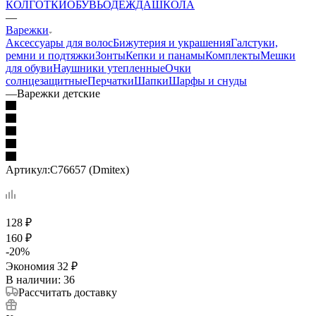
КОЛГОТКИ
ОБУВЬ
ОДЕЖДА
ШКОЛА
—
Варежки
Аксессуары для волос
Бижутерия и украшения
Галстуки,
ремни и подтяжки
Зонты
Кепки и панамы
Комплекты
Мешки
для обуви
Наушники утепленные
Очки
солнцезащитные
Перчатки
Шапки
Шарфы и снуды
—
Варежки детские
Артикул:
С76657 (Dmitex)
128
₽
160
₽
-
20
%
Экономия
32
₽
В наличии
: 36
Рассчитать доставку