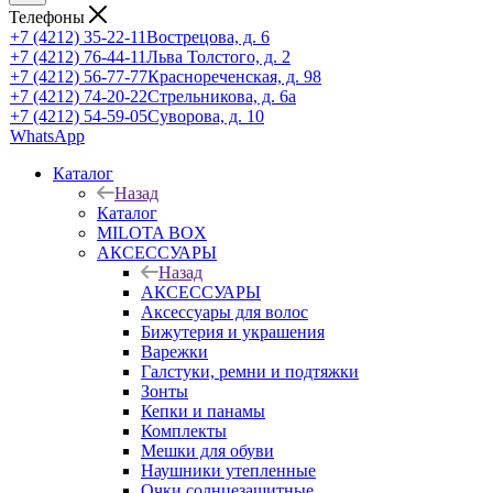
Телефоны
+7 (4212) 35-22-11
Вострецова, д. 6
+7 (4212) 76-44-11
Льва Толстого, д. 2
+7 (4212) 56-77-77
Краснореченская, д. 98
+7 (4212) 74-20-22
Стрельникова, д. 6а
+7 (4212) 54-59-05
Суворова, д. 10
WhatsApp
Каталог
Назад
Каталог
MILOTA BOX
АКСЕССУАРЫ
Назад
АКСЕССУАРЫ
Аксессуары для волос
Бижутерия и украшения
Варежки
Галстуки, ремни и подтяжки
Зонты
Кепки и панамы
Комплекты
Мешки для обуви
Наушники утепленные
Очки солнцезащитные