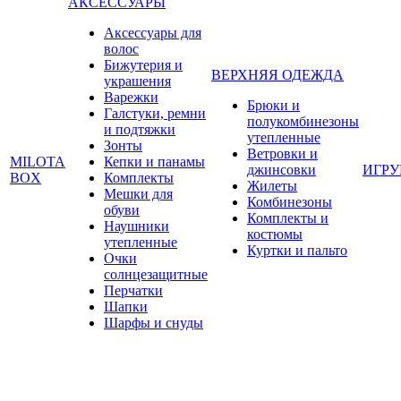
АКСЕССУАРЫ
Аксессуары для
волос
Бижутерия и
ВЕРХНЯЯ ОДЕЖДА
украшения
Варежки
Брюки и
Галстуки, ремни
полукомбинезоны
и подтяжки
утепленные
Зонты
Ветровки и
MILOTA
Кепки и панамы
джинсовки
ИГР
BOX
Комплекты
Жилеты
Мешки для
Комбинезоны
обуви
Комплекты и
Наушники
костюмы
утепленные
Куртки и пальто
Очки
солнцезащитные
Перчатки
Шапки
Шарфы и снуды