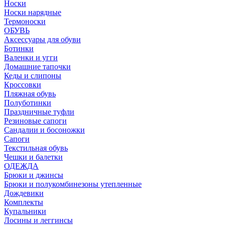
Носки
Носки нарядные
Термоноски
ОБУВЬ
Аксессуары для обуви
Ботинки
Валенки и угги
Домашние тапочки
Кеды и слипоны
Кроссовки
Пляжная обувь
Полуботинки
Праздничные туфли
Резиновые сапоги
Сандалии и босоножки
Сапоги
Текстильная обувь
Чешки и балетки
ОДЕЖДА
Брюки и джинсы
Брюки и полукомбинезоны утепленные
Дождевики
Комплекты
Купальники
Лосины и леггинсы