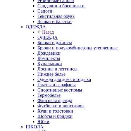
Резиновые сапоги
Сандалии и босоножки
Сапоги
Текстильная обувь
Чешки и балетки
ОДЕЖДА
Назад
ОДЕЖДА
Брюки и джинсы
Брюки и полукомбинезоны утепленные
Дождевики
Комплекты
Купальники
Лосины и леггинсы
Нижнее белье
Одежда для дома и отдыха
Платья и сарафаны
Спортивные костюмы
Термобелье
Флисовая одежда
Футболки и лонгсливы
Худи и толстовки
Шорты и бриджи
Юбки
ШКОЛА