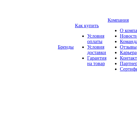
Компания
Как купить
О комп
Условия
Новост
оплаты
Команд
Бренды
Условия
Отзывы
доставки
Карьера
Гарантия
Контак
на товар
Партне
Сертиф