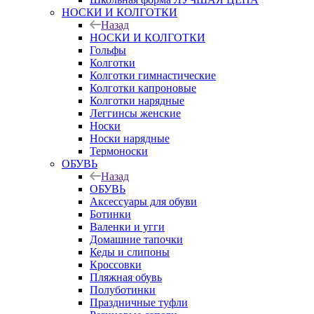
НОСКИ И КОЛГОТКИ
Назад
НОСКИ И КОЛГОТКИ
Гольфы
Колготки
Колготки гимнастические
Колготки капроновые
Колготки нарядные
Леггинсы женские
Носки
Носки нарядные
Термоноски
ОБУВЬ
Назад
ОБУВЬ
Аксессуары для обуви
Ботинки
Валенки и угги
Домашние тапочки
Кеды и слипоны
Кроссовки
Пляжная обувь
Полуботинки
Праздничные туфли