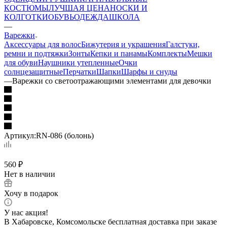
КОСТЮМЫ
ЛУЧШАЯ ЦЕНА
НОСКИ И
КОЛГОТКИ
ОБУВЬ
ОДЕЖДА
ШКОЛА
—
Варежки
Аксессуары для волос
Бижутерия и украшения
Галстуки,
ремни и подтяжки
Зонты
Кепки и панамы
Комплекты
Мешки
для обуви
Наушники утепленные
Очки
солнцезащитные
Перчатки
Шапки
Шарфы и снуды
—
Варежки со светоотражающими элементами для девочки
Артикул:
RN-086 (болонь)
560
₽
Нет в наличии
Хочу в подарок
У нас акция!
В Хабаровске, Комсомольске бесплатная доставка при заказе