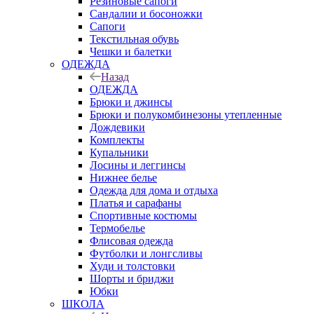
Резиновые сапоги
Сандалии и босоножки
Сапоги
Текстильная обувь
Чешки и балетки
ОДЕЖДА
Назад
ОДЕЖДА
Брюки и джинсы
Брюки и полукомбинезоны утепленные
Дождевики
Комплекты
Купальники
Лосины и леггинсы
Нижнее белье
Одежда для дома и отдыха
Платья и сарафаны
Спортивные костюмы
Термобелье
Флисовая одежда
Футболки и лонгсливы
Худи и толстовки
Шорты и бриджи
Юбки
ШКОЛА