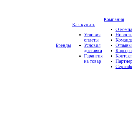
Компания
Как купить
О комп
Условия
Новост
оплаты
Команд
Бренды
Условия
Отзывы
доставки
Карьера
Гарантия
Контак
на товар
Партне
Сертиф