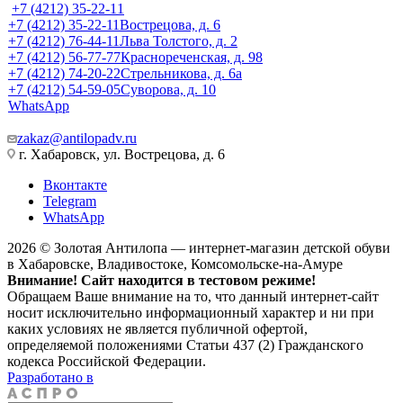
+7 (4212) 35-22-11
+7 (4212) 35-22-11
Вострецова, д. 6
+7 (4212) 76-44-11
Льва Толстого, д. 2
+7 (4212) 56-77-77
Краснореченская, д. 98
+7 (4212) 74-20-22
Стрельникова, д. 6а
+7 (4212) 54-59-05
Суворова, д. 10
WhatsApp
zakaz@antilopadv.ru
г. Хабаровск, ул. Вострецова, д. 6
Вконтакте
Telegram
WhatsApp
2026 © Золотая Антилопа — интернет-магазин детской обуви
в Хабаровске, Владивостоке, Комсомольске-на-Амуре
Внимание! Сайт находится в тестовом режиме!
Обращаем Ваше внимание на то, что данный интернет-сайт
носит исключительно информационный характер и ни при
каких условиях не является публичной офертой,
определяемой положениями Статьи 437 (2) Гражданского
кодекса Российской Федерации.
Разработано в