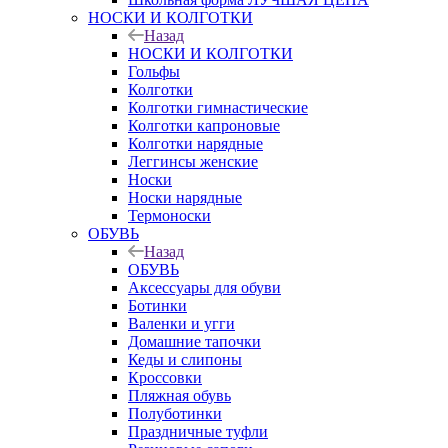
НОСКИ И КОЛГОТКИ
Назад
НОСКИ И КОЛГОТКИ
Гольфы
Колготки
Колготки гимнастические
Колготки капроновые
Колготки нарядные
Леггинсы женские
Носки
Носки нарядные
Термоноски
ОБУВЬ
Назад
ОБУВЬ
Аксессуары для обуви
Ботинки
Валенки и угги
Домашние тапочки
Кеды и слипоны
Кроссовки
Пляжная обувь
Полуботинки
Праздничные туфли