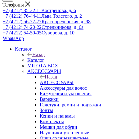
Телефоны
+7 (4212) 35-22-11
Вострецова, д. 6
+7 (4212) 76-44-11
Льва Толстого, д. 2
+7 (4212) 56-77-77
Краснореченская, д. 98
+7 (4212) 74-20-22
Стрельникова, д. 6а
+7 (4212) 54-59-05
Суворова, д. 10
WhatsApp
Каталог
Назад
Каталог
MILOTA BOX
АКСЕССУАРЫ
Назад
АКСЕССУАРЫ
Аксессуары для волос
Бижутерия и украшения
Варежки
Галстуки, ремни и подтяжки
Зонты
Кепки и панамы
Комплекты
Мешки для обуви
Наушники утепленные
Очки солнцезащитные