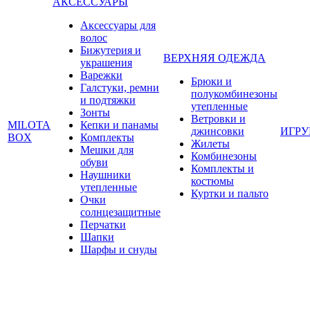
АКСЕССУАРЫ
Аксессуары для
волос
Бижутерия и
ВЕРХНЯЯ ОДЕЖДА
украшения
Варежки
Брюки и
Галстуки, ремни
полукомбинезоны
и подтяжки
утепленные
Зонты
Ветровки и
MILOTA
Кепки и панамы
джинсовки
ИГР
BOX
Комплекты
Жилеты
Мешки для
Комбинезоны
обуви
Комплекты и
Наушники
костюмы
утепленные
Куртки и пальто
Очки
солнцезащитные
Перчатки
Шапки
Шарфы и снуды