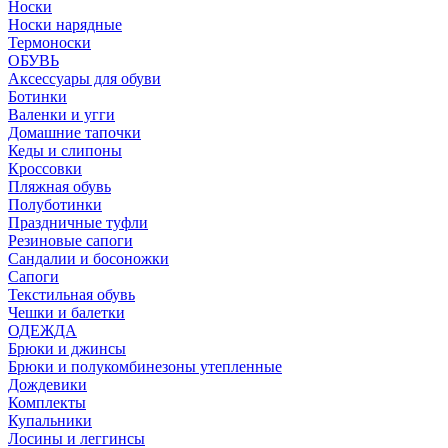
Носки
Носки нарядные
Термоноски
ОБУВЬ
Аксессуары для обуви
Ботинки
Валенки и угги
Домашние тапочки
Кеды и слипоны
Кроссовки
Пляжная обувь
Полуботинки
Праздничные туфли
Резиновые сапоги
Сандалии и босоножки
Сапоги
Текстильная обувь
Чешки и балетки
ОДЕЖДА
Брюки и джинсы
Брюки и полукомбинезоны утепленные
Дождевики
Комплекты
Купальники
Лосины и леггинсы