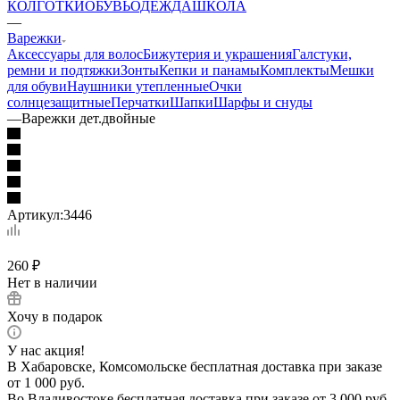
КОЛГОТКИ
ОБУВЬ
ОДЕЖДА
ШКОЛА
—
Варежки
Аксессуары для волос
Бижутерия и украшения
Галстуки,
ремни и подтяжки
Зонты
Кепки и панамы
Комплекты
Мешки
для обуви
Наушники утепленные
Очки
солнцезащитные
Перчатки
Шапки
Шарфы и снуды
—
Варежки дет.двойные
Артикул:
3446
260
₽
Нет в наличии
Хочу в подарок
У нас акция!
В Хабаровске, Комсомольске бесплатная доставка при заказе
от 1 000 руб.
Во Владивостоке бесплатная доставка при заказе от 3 000 руб.