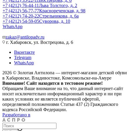
+7 (4212) 35-22-11
Вострецова, д. 6
+7 (4212) 76-44-11
Льва Толстого, д. 2
+7 (4212) 56-77-77
Краснореченская, д. 98
+7 (4212) 74-20-22
Стрельникова, д. 6а
+7 (4212) 54-59-05
Суворова, д. 10
WhatsApp
zakaz@antilopadv.ru
г. Хабаровск, ул. Вострецова, д. 6
Вконтакте
Telegram
WhatsApp
2026 © Золотая Антилопа — интернет-магазин детской обуви
в Хабаровске, Владивостоке, Комсомольске-на-Амуре
Внимание! Сайт находится в тестовом режиме!
Обращаем Ваше внимание на то, что данный интернет-сайт
носит исключительно информационный характер и ни при
каких условиях не является публичной офертой,
определяемой положениями Статьи 437 (2) Гражданского
кодекса Российской Федерации.
Разработано в