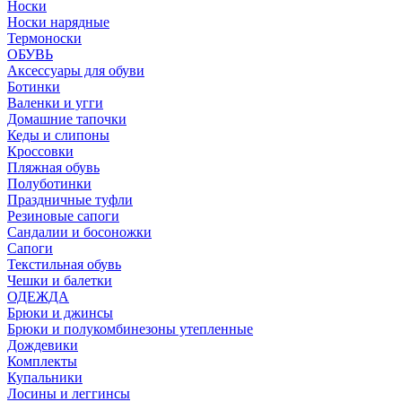
Носки
Носки нарядные
Термоноски
ОБУВЬ
Аксессуары для обуви
Ботинки
Валенки и угги
Домашние тапочки
Кеды и слипоны
Кроссовки
Пляжная обувь
Полуботинки
Праздничные туфли
Резиновые сапоги
Сандалии и босоножки
Сапоги
Текстильная обувь
Чешки и балетки
ОДЕЖДА
Брюки и джинсы
Брюки и полукомбинезоны утепленные
Дождевики
Комплекты
Купальники
Лосины и леггинсы