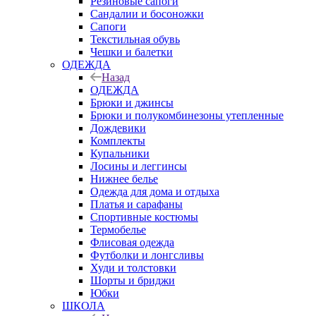
Резиновые сапоги
Сандалии и босоножки
Сапоги
Текстильная обувь
Чешки и балетки
ОДЕЖДА
Назад
ОДЕЖДА
Брюки и джинсы
Брюки и полукомбинезоны утепленные
Дождевики
Комплекты
Купальники
Лосины и леггинсы
Нижнее белье
Одежда для дома и отдыха
Платья и сарафаны
Спортивные костюмы
Термобелье
Флисовая одежда
Футболки и лонгсливы
Худи и толстовки
Шорты и бриджи
Юбки
ШКОЛА