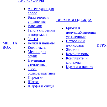
АКСЕССУАРЫ
Аксессуары для
волос
Бижутерия и
ВЕРХНЯЯ ОДЕЖДА
украшения
Варежки
Брюки и
Галстуки, ремни
полукомбинезоны
и подтяжки
утепленные
Зонты
Ветровки и
MILOTA
Кепки и панамы
джинсовки
ИГР
BOX
Комплекты
Жилеты
Мешки для
Комбинезоны
обуви
Комплекты и
Наушники
костюмы
утепленные
Куртки и пальто
Очки
солнцезащитные
Перчатки
Шапки
Шарфы и снуды