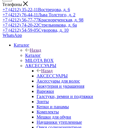
Телефоны
+7 (4212) 35-22-11
Вострецова, д. 6
+7 (4212) 76-44-11
Льва Толстого, д. 2
+7 (4212) 56-77-77
Краснореченская, д. 98
+7 (4212) 74-20-22
Стрельникова, д. 6а
+7 (4212) 54-59-05
Суворова, д. 10
WhatsApp
Каталог
Назад
Каталог
MILOTA BOX
АКСЕССУАРЫ
Назад
АКСЕССУАРЫ
Аксессуары для волос
Бижутерия и украшения
Варежки
Галстуки, ремни и подтяжки
Зонты
Кепки и панамы
Комплекты
Мешки для обуви
Наушники утепленные
Очки солнцезащитные