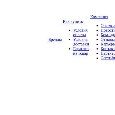
Компания
Как купить
О комп
Условия
Новост
оплаты
Команд
Бренды
Условия
Отзывы
доставки
Карьера
Гарантия
Контак
на товар
Партне
Сертиф