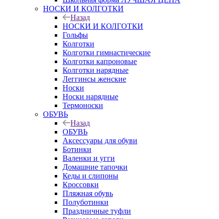
НОСКИ И КОЛГОТКИ
Назад
НОСКИ И КОЛГОТКИ
Гольфы
Колготки
Колготки гимнастические
Колготки капроновые
Колготки нарядные
Леггинсы женские
Носки
Носки нарядные
Термоноски
ОБУВЬ
Назад
ОБУВЬ
Аксессуары для обуви
Ботинки
Валенки и угги
Домашние тапочки
Кеды и слипоны
Кроссовки
Пляжная обувь
Полуботинки
Праздничные туфли