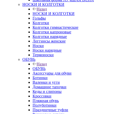
НОСКИ И КОЛГОТКИ
Назад
НОСКИ И КОЛГОТКИ
Гольфы
Колготки
Колготки гимнастические
Колготки капроновые
Колготки нарядные
Леггинсы женские
Носки
Носки нарядные
Термоноски
ОБУВЬ
Назад
ОБУВЬ
Аксессуары для обуви
Ботинки
Валенки и угги
Домашние тапочки
Кеды и слипоны
Кроссовки
Пляжная обувь
Полуботинки
Праздничные туфли