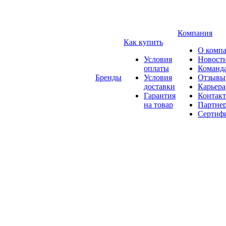
Компания
Как купить
О комп
Условия
Новост
оплаты
Команд
Бренды
Условия
Отзывы
доставки
Карьера
Гарантия
Контак
на товар
Партне
Сертиф