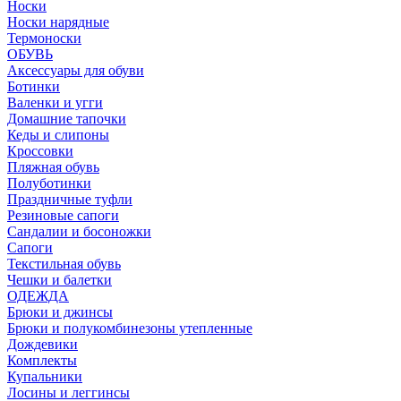
Носки
Носки нарядные
Термоноски
ОБУВЬ
Аксессуары для обуви
Ботинки
Валенки и угги
Домашние тапочки
Кеды и слипоны
Кроссовки
Пляжная обувь
Полуботинки
Праздничные туфли
Резиновые сапоги
Сандалии и босоножки
Сапоги
Текстильная обувь
Чешки и балетки
ОДЕЖДА
Брюки и джинсы
Брюки и полукомбинезоны утепленные
Дождевики
Комплекты
Купальники
Лосины и леггинсы