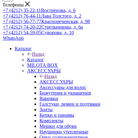
Телефоны
+7 (4212) 35-22-11
Вострецова, д. 6
+7 (4212) 76-44-11
Льва Толстого, д. 2
+7 (4212) 56-77-77
Краснореченская, д. 98
+7 (4212) 74-20-22
Стрельникова, д. 6а
+7 (4212) 54-59-05
Суворова, д. 10
WhatsApp
Каталог
Назад
Каталог
MILOTA BOX
АКСЕССУАРЫ
Назад
АКСЕССУАРЫ
Аксессуары для волос
Бижутерия и украшения
Варежки
Галстуки, ремни и подтяжки
Зонты
Кепки и панамы
Комплекты
Мешки для обуви
Наушники утепленные
Очки солнцезащитные