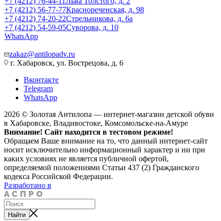
+7 (4212) 76-44-11
Льва Толстого, д. 2
+7 (4212) 56-77-77
Краснореченская, д. 98
+7 (4212) 74-20-22
Стрельникова, д. 6а
+7 (4212) 54-59-05
Суворова, д. 10
WhatsApp
zakaz@antilopadv.ru
г. Хабаровск, ул. Вострецова, д. 6
Вконтакте
Telegram
WhatsApp
2026 © Золотая Антилопа — интернет-магазин детской обуви
в Хабаровске, Владивостоке, Комсомольске-на-Амуре
Внимание! Сайт находится в тестовом режиме!
Обращаем Ваше внимание на то, что данный интернет-сайт
носит исключительно информационный характер и ни при
каких условиях не является публичной офертой,
определяемой положениями Статьи 437 (2) Гражданского
кодекса Российской Федерации.
Разработано в
Найти