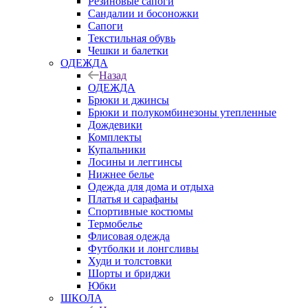
Резиновые сапоги
Сандалии и босоножки
Сапоги
Текстильная обувь
Чешки и балетки
ОДЕЖДА
Назад
ОДЕЖДА
Брюки и джинсы
Брюки и полукомбинезоны утепленные
Дождевики
Комплекты
Купальники
Лосины и леггинсы
Нижнее белье
Одежда для дома и отдыха
Платья и сарафаны
Спортивные костюмы
Термобелье
Флисовая одежда
Футболки и лонгсливы
Худи и толстовки
Шорты и бриджи
Юбки
ШКОЛА