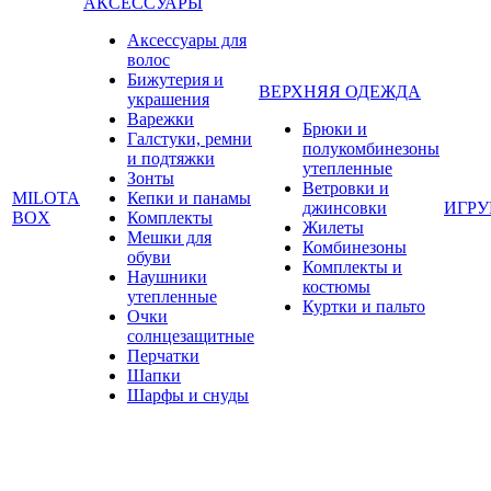
АКСЕССУАРЫ
Аксессуары для
волос
Бижутерия и
ВЕРХНЯЯ ОДЕЖДА
украшения
Варежки
Брюки и
Галстуки, ремни
полукомбинезоны
и подтяжки
утепленные
Зонты
Ветровки и
MILOTA
Кепки и панамы
джинсовки
ИГР
BOX
Комплекты
Жилеты
Мешки для
Комбинезоны
обуви
Комплекты и
Наушники
костюмы
утепленные
Куртки и пальто
Очки
солнцезащитные
Перчатки
Шапки
Шарфы и снуды