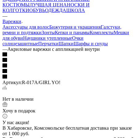
КОСТЮМЫ
ЛУЧШАЯ ЦЕНА
НОСКИ И
КОЛГОТКИ
ОБУВЬ
ОДЕЖДА
ШКОЛА
—
Варежки
Аксессуары для волос
Бижутерия и украшения
Галстуки,
ремни и подтяжки
Зонты
Кепки и панамы
Комплекты
Мешки
для обуви
Наушники утепленные
Очки
солнцезащитные
Перчатки
Шапки
Шарфы и снуды
—
Акриловые варежки с аппликацией внутри
Артикул:
R-017A/GIRL YO!
Нет в наличии
Хочу в подарок
У нас акция!
В Хабаровске, Комсомольске бесплатная доставка при заказе
от 1 000 руб.