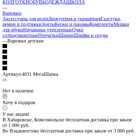
КОЛГОТКИ
ОБУВЬ
ОДЕЖДА
ШКОЛА
—
Варежки
Аксессуары для волос
Бижутерия и украшения
Галстуки,
ремни и подтяжки
Зонты
Кепки и панамы
Комплекты
Мешки
для обуви
Наушники утепленные
Очки
солнцезащитные
Перчатки
Шапки
Шарфы и снуды
—
Варежки детские
Артикул:
4031 МегаШапка
Нет в наличии
Хочу в подарок
У нас акция!
В Хабаровске, Комсомольске бесплатная доставка при заказе
от 1 000 руб.
Во Владивостоке бесплатная доставка при заказе от 3 000 руб.