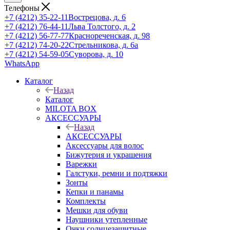
Телефоны
+7 (4212) 35-22-11
Вострецова, д. 6
+7 (4212) 76-44-11
Льва Толстого, д. 2
+7 (4212) 56-77-77
Краснореченская, д. 98
+7 (4212) 74-20-22
Стрельникова, д. 6а
+7 (4212) 54-59-05
Суворова, д. 10
WhatsApp
Каталог
Назад
Каталог
MILOTA BOX
АКСЕССУАРЫ
Назад
АКСЕССУАРЫ
Аксессуары для волос
Бижутерия и украшения
Варежки
Галстуки, ремни и подтяжки
Зонты
Кепки и панамы
Комплекты
Мешки для обуви
Наушники утепленные
Очки солнцезащитные