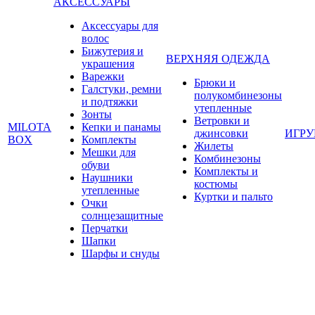
АКСЕССУАРЫ
Аксессуары для
волос
Бижутерия и
ВЕРХНЯЯ ОДЕЖДА
украшения
Варежки
Брюки и
Галстуки, ремни
полукомбинезоны
и подтяжки
утепленные
Зонты
Ветровки и
MILOTA
Кепки и панамы
джинсовки
ИГР
BOX
Комплекты
Жилеты
Мешки для
Комбинезоны
обуви
Комплекты и
Наушники
костюмы
утепленные
Куртки и пальто
Очки
солнцезащитные
Перчатки
Шапки
Шарфы и снуды