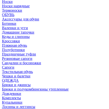
Носки
Носки нарядные
Термоноски
ОБУВЬ
Аксессуары для обуви
Ботинки
Валенки и угги
Домашние тапочки
Кеды и слипоны
Кроссовки
Пляжная обувь
Полуботинки
Праздничные туфли
Резиновые сапоги
Сандалии и босоножки
Сапоги
Текстильная обувь
Чешки и балетки
ОДЕЖДА
Брюки и джинсы
Брюки и полукомбинезоны утепленные
Дождевики
Комплекты
Купальники
Лосины и леггинсы