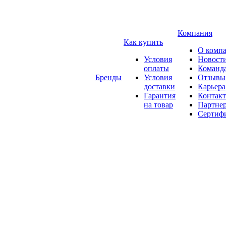
Компания
Как купить
О комп
Условия
Новост
оплаты
Команд
Бренды
Условия
Отзывы
доставки
Карьера
Гарантия
Контак
на товар
Партне
Сертиф