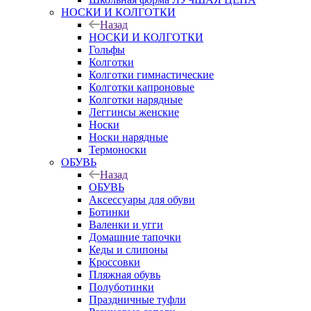
НОСКИ И КОЛГОТКИ
Назад
НОСКИ И КОЛГОТКИ
Гольфы
Колготки
Колготки гимнастические
Колготки капроновые
Колготки нарядные
Леггинсы женские
Носки
Носки нарядные
Термоноски
ОБУВЬ
Назад
ОБУВЬ
Аксессуары для обуви
Ботинки
Валенки и угги
Домашние тапочки
Кеды и слипоны
Кроссовки
Пляжная обувь
Полуботинки
Праздничные туфли