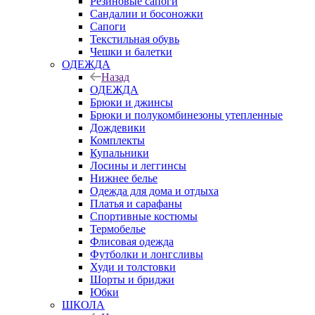
Резиновые сапоги
Сандалии и босоножки
Сапоги
Текстильная обувь
Чешки и балетки
ОДЕЖДА
Назад
ОДЕЖДА
Брюки и джинсы
Брюки и полукомбинезоны утепленные
Дождевики
Комплекты
Купальники
Лосины и леггинсы
Нижнее белье
Одежда для дома и отдыха
Платья и сарафаны
Спортивные костюмы
Термобелье
Флисовая одежда
Футболки и лонгсливы
Худи и толстовки
Шорты и бриджи
Юбки
ШКОЛА