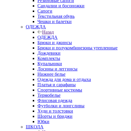
Резиновые сапоги
Сандалии и босоножки
Сапоги
Текстильная обувь
Чешки и балетки
ОДЕЖДА
Назад
ОДЕЖДА
Брюки и джинсы
Брюки и полукомбинезоны утепленные
Дождевики
Комплекты
Купальники
Лосины и леггинсы
Нижнее белье
Одежда для дома и отдыха
Платья и сарафаны
Спортивные костюмы
Термобелье
Флисовая одежда
Футболки и лонгсливы
Худи и толстовки
Шорты и бриджи
Юбки
ШКОЛА