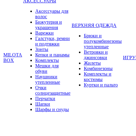
АКСЕССУАРЫ
Аксессуары для
волос
Бижутерия и
ВЕРХНЯЯ ОДЕЖДА
украшения
Варежки
Брюки и
Галстуки, ремни
полукомбинезоны
и подтяжки
утепленные
Зонты
Ветровки и
MILOTA
Кепки и панамы
джинсовки
ИГР
BOX
Комплекты
Жилеты
Мешки для
Комбинезоны
обуви
Комплекты и
Наушники
костюмы
утепленные
Куртки и пальто
Очки
солнцезащитные
Перчатки
Шапки
Шарфы и снуды