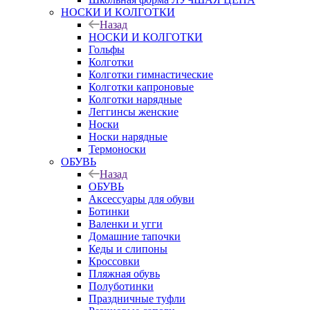
НОСКИ И КОЛГОТКИ
Назад
НОСКИ И КОЛГОТКИ
Гольфы
Колготки
Колготки гимнастические
Колготки капроновые
Колготки нарядные
Леггинсы женские
Носки
Носки нарядные
Термоноски
ОБУВЬ
Назад
ОБУВЬ
Аксессуары для обуви
Ботинки
Валенки и угги
Домашние тапочки
Кеды и слипоны
Кроссовки
Пляжная обувь
Полуботинки
Праздничные туфли