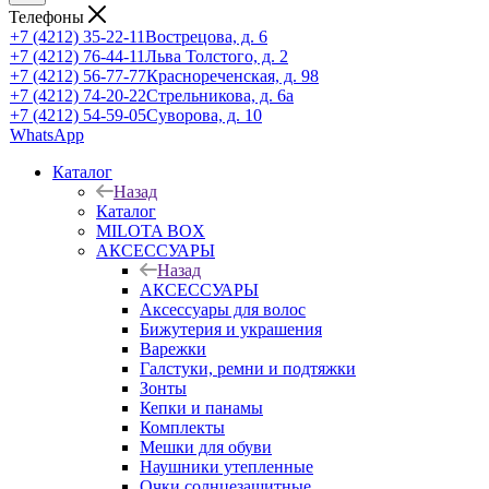
Телефоны
+7 (4212) 35-22-11
Вострецова, д. 6
+7 (4212) 76-44-11
Льва Толстого, д. 2
+7 (4212) 56-77-77
Краснореченская, д. 98
+7 (4212) 74-20-22
Стрельникова, д. 6а
+7 (4212) 54-59-05
Суворова, д. 10
WhatsApp
Каталог
Назад
Каталог
MILOTA BOX
АКСЕССУАРЫ
Назад
АКСЕССУАРЫ
Аксессуары для волос
Бижутерия и украшения
Варежки
Галстуки, ремни и подтяжки
Зонты
Кепки и панамы
Комплекты
Мешки для обуви
Наушники утепленные
Очки солнцезащитные