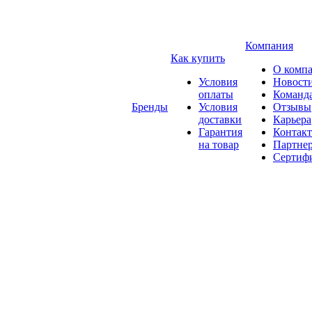
Компания
Как купить
О комп
Условия
Новост
оплаты
Команд
Бренды
Условия
Отзывы
доставки
Карьера
Гарантия
Контак
на товар
Партне
Сертиф