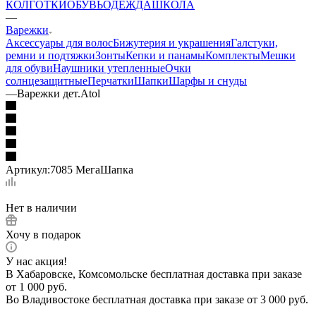
КОЛГОТКИ
ОБУВЬ
ОДЕЖДА
ШКОЛА
—
Варежки
Аксессуары для волос
Бижутерия и украшения
Галстуки,
ремни и подтяжки
Зонты
Кепки и панамы
Комплекты
Мешки
для обуви
Наушники утепленные
Очки
солнцезащитные
Перчатки
Шапки
Шарфы и снуды
—
Варежки дет.Atol
Артикул:
7085 МегаШапка
Нет в наличии
Хочу в подарок
У нас акция!
В Хабаровске, Комсомольске бесплатная доставка при заказе
от 1 000 руб.
Во Владивостоке бесплатная доставка при заказе от 3 000 руб.