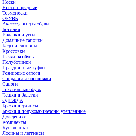
Носки
Носки нарядные
Термоноски
ОБУВЬ
Аксессуары для обуви
Ботинки
Валенки и угги
Домашние тапочки
Кеды и слипоны
Кроссовки
Пляжная обувь
Полуботинки
Праздничные туфли
Резиновые сапоги
Сандалии и босоножки
Сапоги
Текстильная обувь
Чешки и балетки
ОДЕЖДА
Брюки и джинсы
Брюки и полукомбинезоны утепленные
Дождевики
Комплекты
Купальники
Лосины и леггинсы