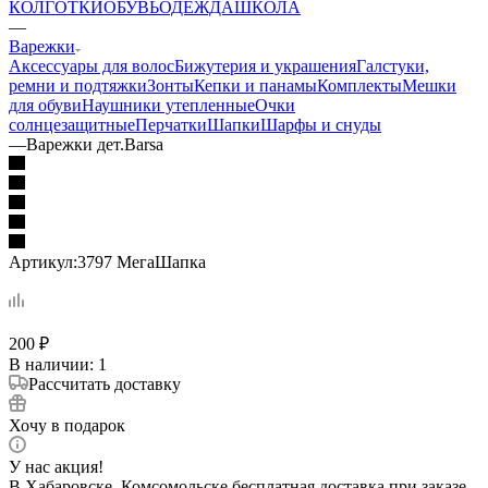
КОЛГОТКИ
ОБУВЬ
ОДЕЖДА
ШКОЛА
—
Варежки
Аксессуары для волос
Бижутерия и украшения
Галстуки,
ремни и подтяжки
Зонты
Кепки и панамы
Комплекты
Мешки
для обуви
Наушники утепленные
Очки
солнцезащитные
Перчатки
Шапки
Шарфы и снуды
—
Варежки дет.Barsa
Артикул:
3797 МегаШапка
200
₽
В наличии
: 1
Рассчитать доставку
Хочу в подарок
У нас акция!
В Хабаровске, Комсомольске бесплатная доставка при заказе