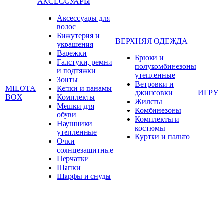
АКСЕССУАРЫ
Аксессуары для
волос
Бижутерия и
ВЕРХНЯЯ ОДЕЖДА
украшения
Варежки
Брюки и
Галстуки, ремни
полукомбинезоны
и подтяжки
утепленные
Зонты
Ветровки и
MILOTA
Кепки и панамы
джинсовки
ИГР
BOX
Комплекты
Жилеты
Мешки для
Комбинезоны
обуви
Комплекты и
Наушники
костюмы
утепленные
Куртки и пальто
Очки
солнцезащитные
Перчатки
Шапки
Шарфы и снуды