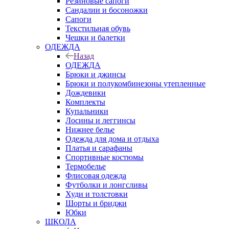
Резиновые сапоги
Сандалии и босоножки
Сапоги
Текстильная обувь
Чешки и балетки
ОДЕЖДА
Назад
ОДЕЖДА
Брюки и джинсы
Брюки и полукомбинезоны утепленные
Дождевики
Комплекты
Купальники
Лосины и леггинсы
Нижнее белье
Одежда для дома и отдыха
Платья и сарафаны
Спортивные костюмы
Термобелье
Флисовая одежда
Футболки и лонгсливы
Худи и толстовки
Шорты и бриджи
Юбки
ШКОЛА