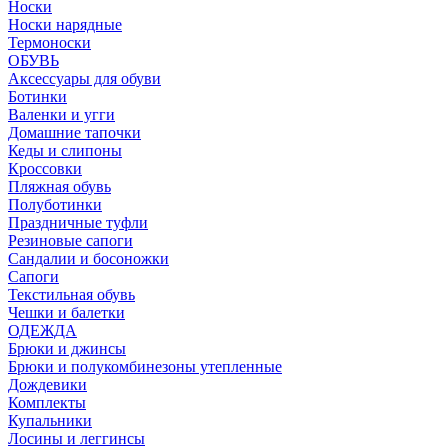
Носки
Носки нарядные
Термоноски
ОБУВЬ
Аксессуары для обуви
Ботинки
Валенки и угги
Домашние тапочки
Кеды и слипоны
Кроссовки
Пляжная обувь
Полуботинки
Праздничные туфли
Резиновые сапоги
Сандалии и босоножки
Сапоги
Текстильная обувь
Чешки и балетки
ОДЕЖДА
Брюки и джинсы
Брюки и полукомбинезоны утепленные
Дождевики
Комплекты
Купальники
Лосины и леггинсы