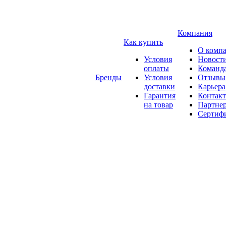
Компания
Как купить
О комп
Условия
Новост
оплаты
Команд
Бренды
Условия
Отзывы
доставки
Карьера
Гарантия
Контак
на товар
Партне
Сертиф