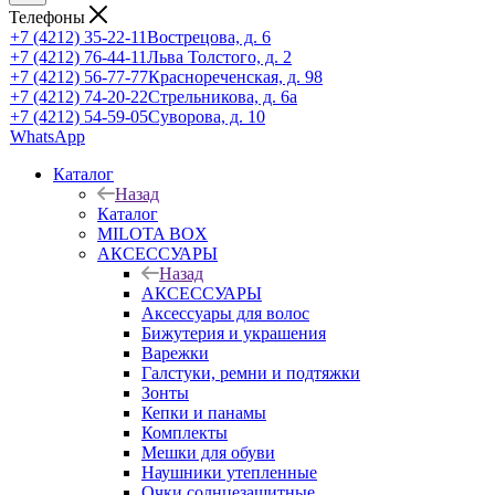
Телефоны
+7 (4212) 35-22-11
Вострецова, д. 6
+7 (4212) 76-44-11
Льва Толстого, д. 2
+7 (4212) 56-77-77
Краснореченская, д. 98
+7 (4212) 74-20-22
Стрельникова, д. 6а
+7 (4212) 54-59-05
Суворова, д. 10
WhatsApp
Каталог
Назад
Каталог
MILOTA BOX
АКСЕССУАРЫ
Назад
АКСЕССУАРЫ
Аксессуары для волос
Бижутерия и украшения
Варежки
Галстуки, ремни и подтяжки
Зонты
Кепки и панамы
Комплекты
Мешки для обуви
Наушники утепленные
Очки солнцезащитные