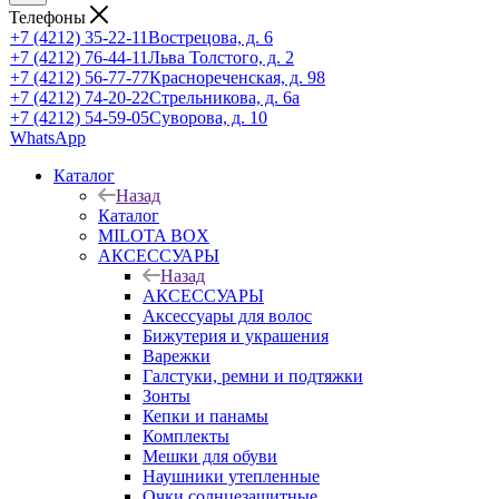
Телефоны
+7 (4212) 35-22-11
Вострецова, д. 6
+7 (4212) 76-44-11
Льва Толстого, д. 2
+7 (4212) 56-77-77
Краснореченская, д. 98
+7 (4212) 74-20-22
Стрельникова, д. 6а
+7 (4212) 54-59-05
Суворова, д. 10
WhatsApp
Каталог
Назад
Каталог
MILOTA BOX
АКСЕССУАРЫ
Назад
АКСЕССУАРЫ
Аксессуары для волос
Бижутерия и украшения
Варежки
Галстуки, ремни и подтяжки
Зонты
Кепки и панамы
Комплекты
Мешки для обуви
Наушники утепленные
Очки солнцезащитные