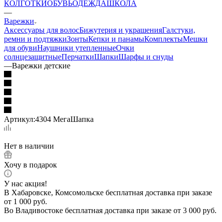
КОЛГОТКИ
ОБУВЬ
ОДЕЖДА
ШКОЛА
—
Варежки
Аксессуары для волос
Бижутерия и украшения
Галстуки,
ремни и подтяжки
Зонты
Кепки и панамы
Комплекты
Мешки
для обуви
Наушники утепленные
Очки
солнцезащитные
Перчатки
Шапки
Шарфы и снуды
—
Варежки детские
Артикул:
4304 МегаШапка
Нет в наличии
Хочу в подарок
У нас акция!
В Хабаровске, Комсомольске бесплатная доставка при заказе
от 1 000 руб.
Во Владивостоке бесплатная доставка при заказе от 3 000 руб.