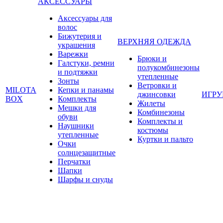
АКСЕССУАРЫ
Аксессуары для
волос
Бижутерия и
ВЕРХНЯЯ ОДЕЖДА
украшения
Варежки
Брюки и
Галстуки, ремни
полукомбинезоны
и подтяжки
утепленные
Зонты
Ветровки и
MILOTA
Кепки и панамы
джинсовки
ИГР
BOX
Комплекты
Жилеты
Мешки для
Комбинезоны
обуви
Комплекты и
Наушники
костюмы
утепленные
Куртки и пальто
Очки
солнцезащитные
Перчатки
Шапки
Шарфы и снуды