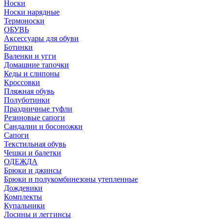
Носки
Носки нарядные
Термоноски
ОБУВЬ
Аксессуары для обуви
Ботинки
Валенки и угги
Домашние тапочки
Кеды и слипоны
Кроссовки
Пляжная обувь
Полуботинки
Праздничные туфли
Резиновые сапоги
Сандалии и босоножки
Сапоги
Текстильная обувь
Чешки и балетки
ОДЕЖДА
Брюки и джинсы
Брюки и полукомбинезоны утепленные
Дождевики
Комплекты
Купальники
Лосины и леггинсы