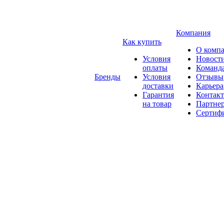
Компания
Как купить
О комп
Условия
Новост
оплаты
Команд
Бренды
Условия
Отзывы
доставки
Карьера
Гарантия
Контак
на товар
Партне
Сертиф