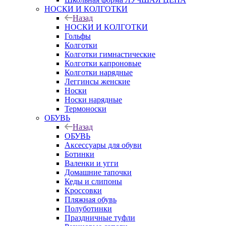
НОСКИ И КОЛГОТКИ
Назад
НОСКИ И КОЛГОТКИ
Гольфы
Колготки
Колготки гимнастические
Колготки капроновые
Колготки нарядные
Леггинсы женские
Носки
Носки нарядные
Термоноски
ОБУВЬ
Назад
ОБУВЬ
Аксессуары для обуви
Ботинки
Валенки и угги
Домашние тапочки
Кеды и слипоны
Кроссовки
Пляжная обувь
Полуботинки
Праздничные туфли