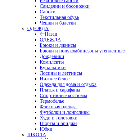
Резиновые сапоги
Сандалии и босоножки
Сапоги
Текстильная обувь
Чешки и балетки
ОДЕЖДА
Назад
ОДЕЖДА
Брюки и джинсы
Брюки и полукомбинезоны утепленные
Дождевики
Комплекты
Купальники
Лосины и леггинсы
Нижнее белье
Одежда для дома и отдыха
Платья и сарафаны
Спортивные костюмы
Термобелье
Флисовая одежда
Футболки и лонгсливы
Худи и толстовки
Шорты и бриджи
Юбки
ШКОЛА