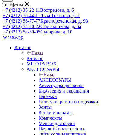
Телефоны
+7 (4212) 35-22-11
Вострецова, д. 6
+7 (4212) 76-44-11
Льва Толстого, д. 2
+7 (4212) 56-77-77
Краснореченская, д. 98
+7 (4212) 74-20-22
Стрельникова, д. 6а
+7 (4212) 54-59-05
Суворова, д. 10
WhatsApp
Каталог
Назад
Каталог
MILOTA BOX
АКСЕССУАРЫ
Назад
АКСЕССУАРЫ
Аксессуары для волос
Бижутерия и украшения
Варежки
Галстуки, ремни и подтяжки
Зонты
Кепки и панамы
Комплекты
Мешки для обуви
Наушники утепленные
Очки солнцезащитные