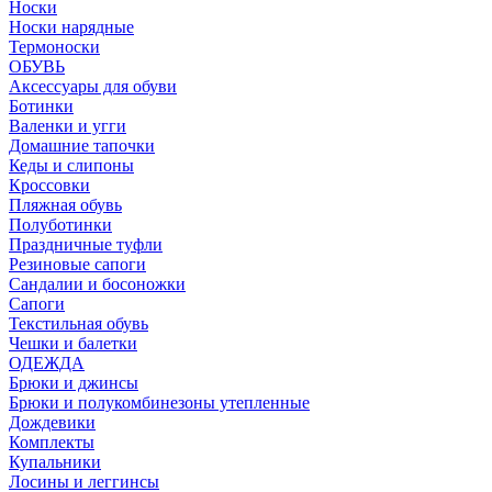
Носки
Носки нарядные
Термоноски
ОБУВЬ
Аксессуары для обуви
Ботинки
Валенки и угги
Домашние тапочки
Кеды и слипоны
Кроссовки
Пляжная обувь
Полуботинки
Праздничные туфли
Резиновые сапоги
Сандалии и босоножки
Сапоги
Текстильная обувь
Чешки и балетки
ОДЕЖДА
Брюки и джинсы
Брюки и полукомбинезоны утепленные
Дождевики
Комплекты
Купальники
Лосины и леггинсы