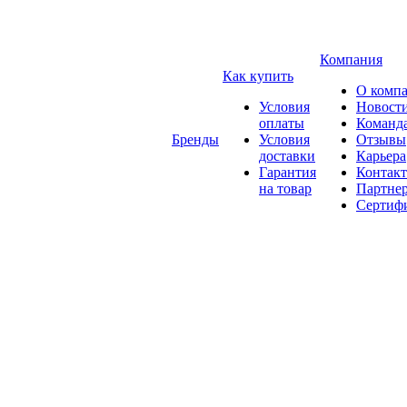
Компания
Как купить
О комп
Условия
Новост
оплаты
Команд
Бренды
Условия
Отзывы
доставки
Карьера
Гарантия
Контак
на товар
Партне
Сертиф