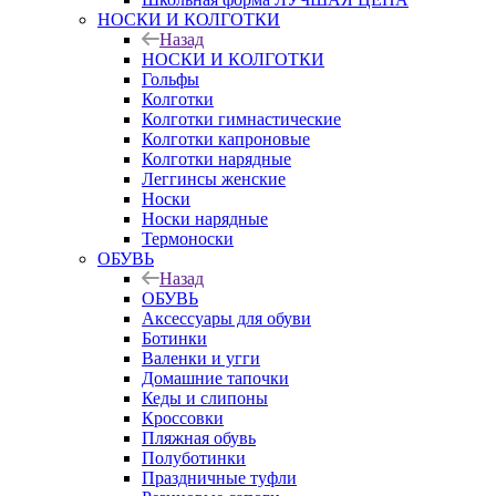
НОСКИ И КОЛГОТКИ
Назад
НОСКИ И КОЛГОТКИ
Гольфы
Колготки
Колготки гимнастические
Колготки капроновые
Колготки нарядные
Леггинсы женские
Носки
Носки нарядные
Термоноски
ОБУВЬ
Назад
ОБУВЬ
Аксессуары для обуви
Ботинки
Валенки и угги
Домашние тапочки
Кеды и слипоны
Кроссовки
Пляжная обувь
Полуботинки
Праздничные туфли