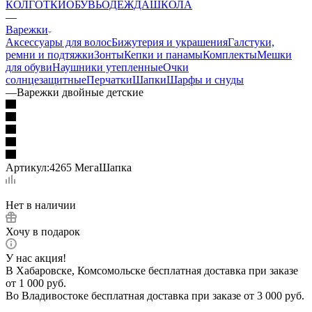
КОЛГОТКИ
ОБУВЬ
ОДЕЖДА
ШКОЛА
—
Варежки
Аксессуары для волос
Бижутерия и украшения
Галстуки,
ремни и подтяжки
Зонты
Кепки и панамы
Комплекты
Мешки
для обуви
Наушники утепленные
Очки
солнцезащитные
Перчатки
Шапки
Шарфы и снуды
—
Варежки двойные детские
Артикул:
4265 МегаШапка
Нет в наличии
Хочу в подарок
У нас акция!
В Хабаровске, Комсомольске бесплатная доставка при заказе
от 1 000 руб.
Во Владивостоке бесплатная доставка при заказе от 3 000 руб.