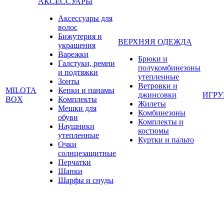
АКСЕССУАРЫ
Аксессуары для
волос
Бижутерия и
ВЕРХНЯЯ ОДЕЖДА
украшения
Варежки
Брюки и
Галстуки, ремни
полукомбинезоны
и подтяжки
утепленные
Зонты
Ветровки и
MILOTA
Кепки и панамы
джинсовки
ИГР
BOX
Комплекты
Жилеты
Мешки для
Комбинезоны
обуви
Комплекты и
Наушники
костюмы
утепленные
Куртки и пальто
Очки
солнцезащитные
Перчатки
Шапки
Шарфы и снуды