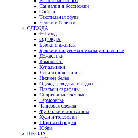
Резиновые сапоги
Сандалии и босоножки
Сапоги
Текстильная обувь
Чешки и балетки
ОДЕЖДА
Назад
ОДЕЖДА
Брюки и джинсы
Брюки и полукомбинезоны утепленные
Дождевики
Комплекты
Купальники
Лосины и леггинсы
Нижнее белье
Одежда для дома и отдыха
Платья и сарафаны
Спортивные костюмы
Термобелье
Флисовая одежда
Футболки и лонгсливы
Худи и толстовки
Шорты и бриджи
Юбки
ШКОЛА