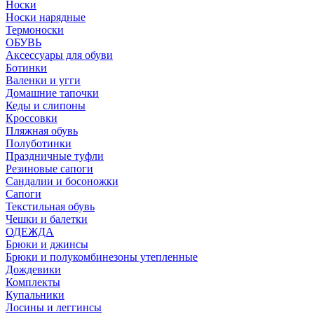
Носки
Носки нарядные
Термоноски
ОБУВЬ
Аксессуары для обуви
Ботинки
Валенки и угги
Домашние тапочки
Кеды и слипоны
Кроссовки
Пляжная обувь
Полуботинки
Праздничные туфли
Резиновые сапоги
Сандалии и босоножки
Сапоги
Текстильная обувь
Чешки и балетки
ОДЕЖДА
Брюки и джинсы
Брюки и полукомбинезоны утепленные
Дождевики
Комплекты
Купальники
Лосины и леггинсы