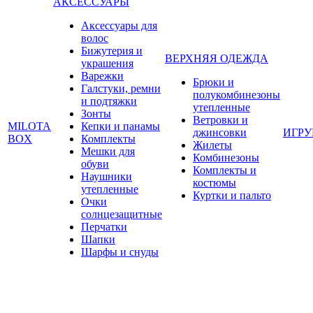
АКСЕССУАРЫ
Аксессуары для
волос
Бижутерия и
ВЕРХНЯЯ ОДЕЖДА
украшения
Варежки
Брюки и
Галстуки, ремни
полукомбинезоны
и подтяжки
утепленные
Зонты
Ветровки и
MILOTA
Кепки и панамы
джинсовки
ИГР
BOX
Комплекты
Жилеты
Мешки для
Комбинезоны
обуви
Комплекты и
Наушники
костюмы
утепленные
Куртки и пальто
Очки
солнцезащитные
Перчатки
Шапки
Шарфы и снуды