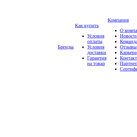
Компания
Как купить
О комп
Условия
Новост
оплаты
Команд
Бренды
Условия
Отзывы
доставки
Карьера
Гарантия
Контак
на товар
Партне
Сертиф