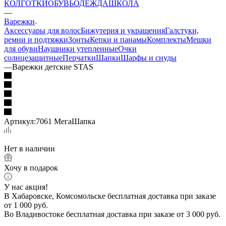
КОЛГОТКИ
ОБУВЬ
ОДЕЖДА
ШКОЛА
—
Варежки
Аксессуары для волос
Бижутерия и украшения
Галстуки,
ремни и подтяжки
Зонты
Кепки и панамы
Комплекты
Мешки
для обуви
Наушники утепленные
Очки
солнцезащитные
Перчатки
Шапки
Шарфы и снуды
—
Варежки детские STAS
Артикул:
7061 МегаШапка
Нет в наличии
Хочу в подарок
У нас акция!
В Хабаровске, Комсомольске бесплатная доставка при заказе
от 1 000 руб.
Во Владивостоке бесплатная доставка при заказе от 3 000 руб.