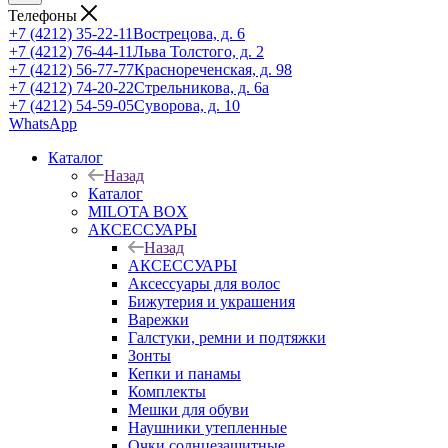
Телефоны
+7 (4212) 35-22-11
Вострецова, д. 6
+7 (4212) 76-44-11
Льва Толстого, д. 2
+7 (4212) 56-77-77
Краснореченская, д. 98
+7 (4212) 74-20-22
Стрельникова, д. 6а
+7 (4212) 54-59-05
Суворова, д. 10
WhatsApp
Каталог
Назад
Каталог
MILOTA BOX
АКСЕССУАРЫ
Назад
АКСЕССУАРЫ
Аксессуары для волос
Бижутерия и украшения
Варежки
Галстуки, ремни и подтяжки
Зонты
Кепки и панамы
Комплекты
Мешки для обуви
Наушники утепленные
Очки солнцезащитные