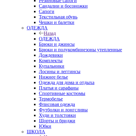
Резиновые сапоги
Сандалии и босоножки
Сапоги
Текстильная обувь
Чешки и балетки
ОДЕЖДА
Назад
ОДЕЖДА
Брюки и джинсы
Брюки и полукомбинезоны утепленные
Дождевики
Комплекты
Купальники
Лосины и леггинсы
Нижнее белье
Одежда для дома и отдыха
Платья и сарафаны
Спортивные костюмы
Термобелье
Флисовая одежда
Футболки и лонгсливы
Худи и толстовки
Шорты и бриджи
Юбки
ШКОЛА