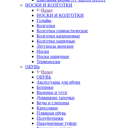
НОСКИ И КОЛГОТКИ
Назад
НОСКИ И КОЛГОТКИ
Гольфы
Колготки
Колготки гимнастические
Колготки капроновые
Колготки нарядные
Леггинсы женские
Носки
Носки нарядные
Термоноски
ОБУВЬ
Назад
ОБУВЬ
Аксессуары для обуви
Ботинки
Валенки и угги
Домашние тапочки
Кеды и слипоны
Кроссовки
Пляжная обувь
Полуботинки
Праздничные туфли