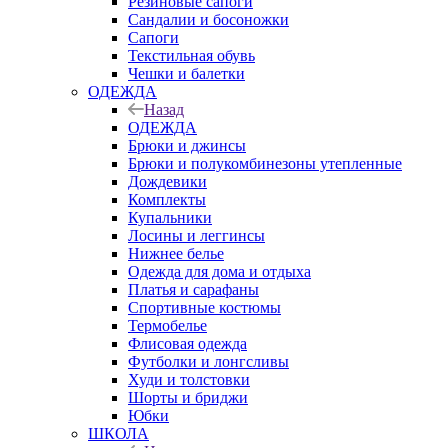
Резиновые сапоги
Сандалии и босоножки
Сапоги
Текстильная обувь
Чешки и балетки
ОДЕЖДА
Назад
ОДЕЖДА
Брюки и джинсы
Брюки и полукомбинезоны утепленные
Дождевики
Комплекты
Купальники
Лосины и леггинсы
Нижнее белье
Одежда для дома и отдыха
Платья и сарафаны
Спортивные костюмы
Термобелье
Флисовая одежда
Футболки и лонгсливы
Худи и толстовки
Шорты и бриджи
Юбки
ШКОЛА