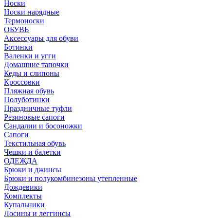
Носки
Носки нарядные
Термоноски
ОБУВЬ
Аксессуары для обуви
Ботинки
Валенки и угги
Домашние тапочки
Кеды и слипоны
Кроссовки
Пляжная обувь
Полуботинки
Праздничные туфли
Резиновые сапоги
Сандалии и босоножки
Сапоги
Текстильная обувь
Чешки и балетки
ОДЕЖДА
Брюки и джинсы
Брюки и полукомбинезоны утепленные
Дождевики
Комплекты
Купальники
Лосины и леггинсы