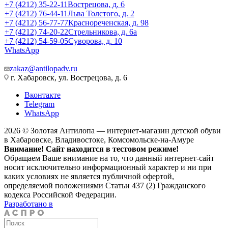
+7 (4212) 35-22-11
Вострецова, д. 6
+7 (4212) 76-44-11
Льва Толстого, д. 2
+7 (4212) 56-77-77
Краснореченская, д. 98
+7 (4212) 74-20-22
Стрельникова, д. 6а
+7 (4212) 54-59-05
Суворова, д. 10
WhatsApp
zakaz@antilopadv.ru
г. Хабаровск, ул. Вострецова, д. 6
Вконтакте
Telegram
WhatsApp
2026 © Золотая Антилопа — интернет-магазин детской обуви
в Хабаровске, Владивостоке, Комсомольске-на-Амуре
Внимание! Сайт находится в тестовом режиме!
Обращаем Ваше внимание на то, что данный интернет-сайт
носит исключительно информационный характер и ни при
каких условиях не является публичной офертой,
определяемой положениями Статьи 437 (2) Гражданского
кодекса Российской Федерации.
Разработано в