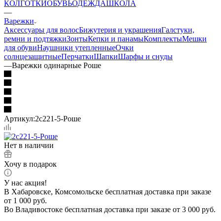
КОЛГОТКИ
ОБУВЬ
ОДЕЖДА
ШКОЛА
—
Варежки
Аксессуары для волос
Бижутерия и украшения
Галстуки,
ремни и подтяжки
Зонты
Кепки и панамы
Комплекты
Мешки
для обуви
Наушники утепленные
Очки
солнцезащитные
Перчатки
Шапки
Шарфы и снуды
—
Варежки одинарные Роше
Артикул:
2с221-5-Роше
Нет в наличии
Хочу в подарок
У нас акция!
В Хабаровске, Комсомольске бесплатная доставка при заказе
от 1 000 руб.
Во Владивостоке бесплатная доставка при заказе от 3 000 руб.