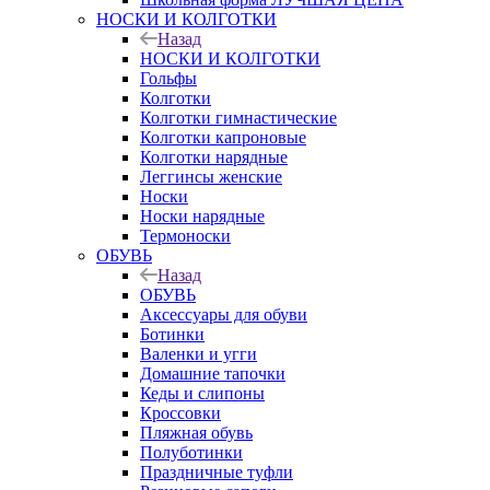
НОСКИ И КОЛГОТКИ
Назад
НОСКИ И КОЛГОТКИ
Гольфы
Колготки
Колготки гимнастические
Колготки капроновые
Колготки нарядные
Леггинсы женские
Носки
Носки нарядные
Термоноски
ОБУВЬ
Назад
ОБУВЬ
Аксессуары для обуви
Ботинки
Валенки и угги
Домашние тапочки
Кеды и слипоны
Кроссовки
Пляжная обувь
Полуботинки
Праздничные туфли