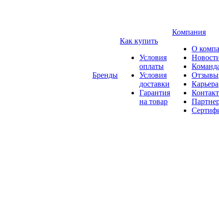
Компания
Как купить
О комп
Условия
Новост
оплаты
Команд
Бренды
Условия
Отзывы
доставки
Карьера
Гарантия
Контак
на товар
Партне
Сертиф