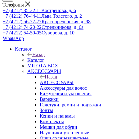
Телефоны
+7 (4212) 35-22-11
Вострецова, д. 6
+7 (4212) 76-44-11
Льва Толстого, д. 2
+7 (4212) 56-77-77
Краснореченская, д. 98
+7 (4212) 74-20-22
Стрельникова, д. 6а
+7 (4212) 54-59-05
Суворова, д. 10
WhatsApp
Каталог
Назад
Каталог
MILOTA BOX
АКСЕССУАРЫ
Назад
АКСЕССУАРЫ
Аксессуары для волос
Бижутерия и украшения
Варежки
Галстуки, ремни и подтяжки
Зонты
Кепки и панамы
Комплекты
Мешки для обуви
Наушники утепленные
Очки солнцезащитные