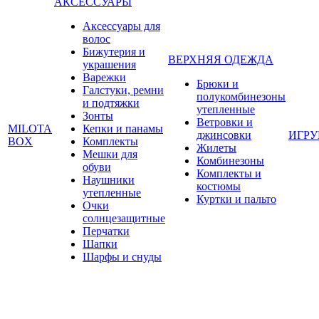
АКСЕССУАРЫ
Аксессуары для
волос
Бижутерия и
ВЕРХНЯЯ ОДЕЖДА
украшения
Варежки
Брюки и
Галстуки, ремни
полукомбинезоны
и подтяжки
утепленные
Зонты
Ветровки и
MILOTA
Кепки и панамы
джинсовки
ИГР
BOX
Комплекты
Жилеты
Мешки для
Комбинезоны
обуви
Комплекты и
Наушники
костюмы
утепленные
Куртки и пальто
Очки
солнцезащитные
Перчатки
Шапки
Шарфы и снуды