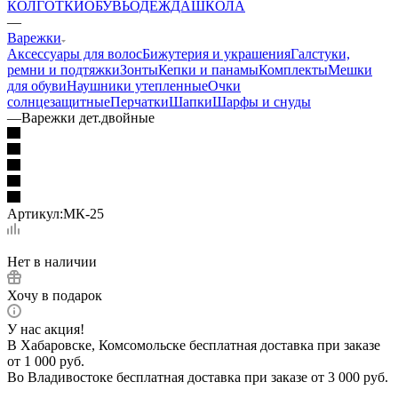
КОЛГОТКИ
ОБУВЬ
ОДЕЖДА
ШКОЛА
—
Варежки
Аксессуары для волос
Бижутерия и украшения
Галстуки,
ремни и подтяжки
Зонты
Кепки и панамы
Комплекты
Мешки
для обуви
Наушники утепленные
Очки
солнцезащитные
Перчатки
Шапки
Шарфы и снуды
—
Варежки дет.двойные
Артикул:
МК-25
Нет в наличии
Хочу в подарок
У нас акция!
В Хабаровске, Комсомольске бесплатная доставка при заказе
от 1 000 руб.
Во Владивостоке бесплатная доставка при заказе от 3 000 руб.