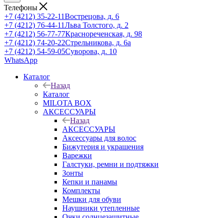
Телефоны
+7 (4212) 35-22-11
Вострецова, д. 6
+7 (4212) 76-44-11
Льва Толстого, д. 2
+7 (4212) 56-77-77
Краснореченская, д. 98
+7 (4212) 74-20-22
Стрельникова, д. 6а
+7 (4212) 54-59-05
Суворова, д. 10
WhatsApp
Каталог
Назад
Каталог
MILOTA BOX
АКСЕССУАРЫ
Назад
АКСЕССУАРЫ
Аксессуары для волос
Бижутерия и украшения
Варежки
Галстуки, ремни и подтяжки
Зонты
Кепки и панамы
Комплекты
Мешки для обуви
Наушники утепленные
Очки солнцезащитные