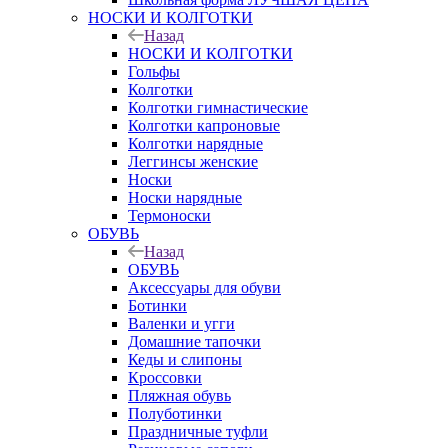
НОСКИ И КОЛГОТКИ
Назад
НОСКИ И КОЛГОТКИ
Гольфы
Колготки
Колготки гимнастические
Колготки капроновые
Колготки нарядные
Леггинсы женские
Носки
Носки нарядные
Термоноски
ОБУВЬ
Назад
ОБУВЬ
Аксессуары для обуви
Ботинки
Валенки и угги
Домашние тапочки
Кеды и слипоны
Кроссовки
Пляжная обувь
Полуботинки
Праздничные туфли