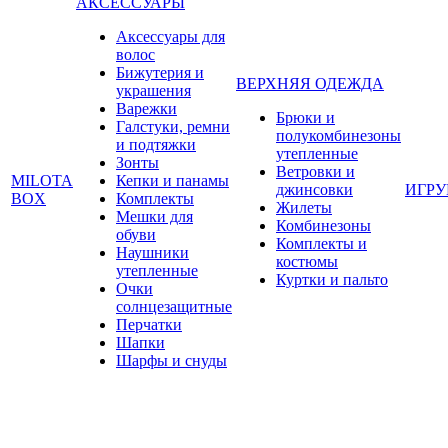
АКСЕССУАРЫ
Аксессуары для
волос
Бижутерия и
ВЕРХНЯЯ ОДЕЖДА
украшения
Варежки
Брюки и
Галстуки, ремни
полукомбинезоны
и подтяжки
утепленные
Зонты
Ветровки и
MILOTA
Кепки и панамы
джинсовки
ИГР
BOX
Комплекты
Жилеты
Мешки для
Комбинезоны
обуви
Комплекты и
Наушники
костюмы
утепленные
Куртки и пальто
Очки
солнцезащитные
Перчатки
Шапки
Шарфы и снуды