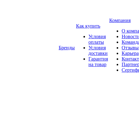
Компания
Как купить
О комп
Условия
Новост
оплаты
Команд
Бренды
Условия
Отзывы
доставки
Карьера
Гарантия
Контак
на товар
Партне
Сертиф