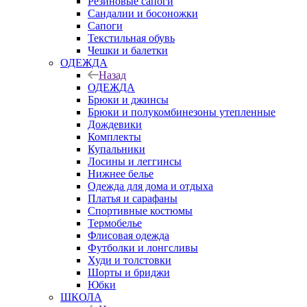
Резиновые сапоги
Сандалии и босоножки
Сапоги
Текстильная обувь
Чешки и балетки
ОДЕЖДА
Назад
ОДЕЖДА
Брюки и джинсы
Брюки и полукомбинезоны утепленные
Дождевики
Комплекты
Купальники
Лосины и леггинсы
Нижнее белье
Одежда для дома и отдыха
Платья и сарафаны
Спортивные костюмы
Термобелье
Флисовая одежда
Футболки и лонгсливы
Худи и толстовки
Шорты и бриджи
Юбки
ШКОЛА