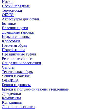
Носки
Носки нарядные
Термоноски
ОБУВЬ
Аксессуары для обуви
Ботинки
Валенки и угги
Домашние тапочки
Кеды и слипоны
Кроссовки
Пляжная обувь
Полуботинки
Праздничные туфли
Резиновые сапоги
Сандалии и босоножки
Сапоги
Текстильная обувь
Чешки и балетки
ОДЕЖДА
Брюки и джинсы
Брюки и полукомбинезоны утепленные
Дождевики
Комплекты
Купальники
Лосины и леггинсы