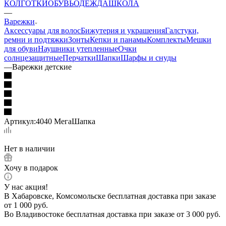
КОЛГОТКИ
ОБУВЬ
ОДЕЖДА
ШКОЛА
—
Варежки
Аксессуары для волос
Бижутерия и украшения
Галстуки,
ремни и подтяжки
Зонты
Кепки и панамы
Комплекты
Мешки
для обуви
Наушники утепленные
Очки
солнцезащитные
Перчатки
Шапки
Шарфы и снуды
—
Варежки детские
Артикул:
4040 МегаШапка
Нет в наличии
Хочу в подарок
У нас акция!
В Хабаровске, Комсомольске бесплатная доставка при заказе
от 1 000 руб.
Во Владивостоке бесплатная доставка при заказе от 3 000 руб.