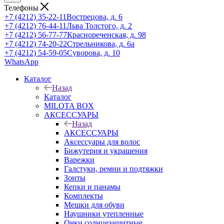
Телефоны
+7 (4212) 35-22-11
Вострецова, д. 6
+7 (4212) 76-44-11
Льва Толстого, д. 2
+7 (4212) 56-77-77
Краснореченская, д. 98
+7 (4212) 74-20-22
Стрельникова, д. 6а
+7 (4212) 54-59-05
Суворова, д. 10
WhatsApp
Каталог
Назад
Каталог
MILOTA BOX
АКСЕССУАРЫ
Назад
АКСЕССУАРЫ
Аксессуары для волос
Бижутерия и украшения
Варежки
Галстуки, ремни и подтяжки
Зонты
Кепки и панамы
Комплекты
Мешки для обуви
Наушники утепленные
Очки солнцезащитные