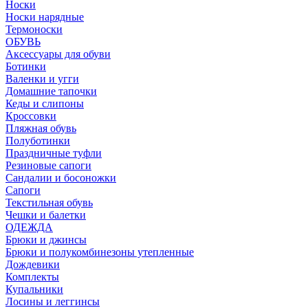
Носки
Носки нарядные
Термоноски
ОБУВЬ
Аксессуары для обуви
Ботинки
Валенки и угги
Домашние тапочки
Кеды и слипоны
Кроссовки
Пляжная обувь
Полуботинки
Праздничные туфли
Резиновые сапоги
Сандалии и босоножки
Сапоги
Текстильная обувь
Чешки и балетки
ОДЕЖДА
Брюки и джинсы
Брюки и полукомбинезоны утепленные
Дождевики
Комплекты
Купальники
Лосины и леггинсы