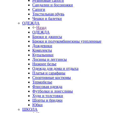
Резиновые сапоги
Сандалии и босоножки
Сапоги
Текстильная обувь
Чешки и балетки
ОДЕЖДА
Назад
ОДЕЖДА
Брюки и джинсы
Брюки и полукомбинезоны утепленные
Дождевики
Комплекты
Купальники
Лосины и леггинсы
Нижнее белье
Одежда для дома и отдыха
Платья и сарафаны
Спортивные костюмы
Термобелье
Флисовая одежда
Футболки и лонгсливы
Худи и толстовки
Шорты и бриджи
Юбки
ШКОЛА