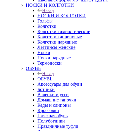
НОСКИ И КОЛГОТКИ
Назад
НОСКИ И КОЛГОТКИ
Гольфы
Колготки
Колготки гимнастические
Колготки капроновые
Колготки нарядные
Леггинсы женские
Носки
Носки нарядные
Термоноски
ОБУВЬ
Назад
ОБУВЬ
Аксессуары для обуви
Ботинки
Валенки и угги
Домашние тапочки
Кеды и слипоны
Кроссовки
Пляжная обувь
Полуботинки
Праздничные туфли