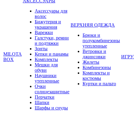
АКСЕССУАРЫ
Аксессуары для
волос
Бижутерия и
ВЕРХНЯЯ ОДЕЖДА
украшения
Варежки
Брюки и
Галстуки, ремни
полукомбинезоны
и подтяжки
утепленные
Зонты
Ветровки и
MILOTA
Кепки и панамы
джинсовки
ИГР
BOX
Комплекты
Жилеты
Мешки для
Комбинезоны
обуви
Комплекты и
Наушники
костюмы
утепленные
Куртки и пальто
Очки
солнцезащитные
Перчатки
Шапки
Шарфы и снуды