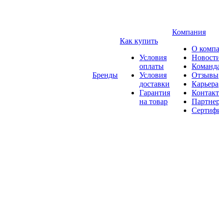
Компания
Как купить
О комп
Условия
Новост
оплаты
Команд
Бренды
Условия
Отзывы
доставки
Карьера
Гарантия
Контак
на товар
Партне
Сертиф