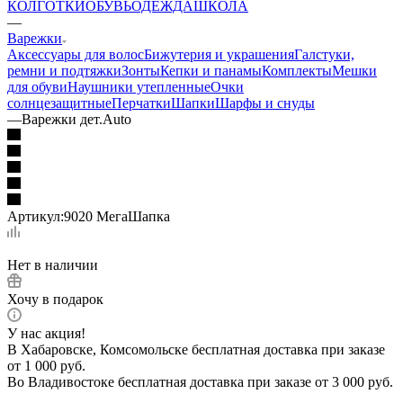
КОЛГОТКИ
ОБУВЬ
ОДЕЖДА
ШКОЛА
—
Варежки
Аксессуары для волос
Бижутерия и украшения
Галстуки,
ремни и подтяжки
Зонты
Кепки и панамы
Комплекты
Мешки
для обуви
Наушники утепленные
Очки
солнцезащитные
Перчатки
Шапки
Шарфы и снуды
—
Варежки дет.Auto
Артикул:
9020 МегаШапка
Нет в наличии
Хочу в подарок
У нас акция!
В Хабаровске, Комсомольске бесплатная доставка при заказе
от 1 000 руб.
Во Владивостоке бесплатная доставка при заказе от 3 000 руб.