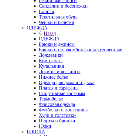
Резиновые сапоги
Сандалии и босоножки
Сапоги
Текстильная обувь
Чешки и балетки
ОДЕЖДА
Назад
ОДЕЖДА
Брюки и джинсы
Брюки и полукомбинезоны утепленные
Дождевики
Комплекты
Купальники
Лосины и леггинсы
Нижнее белье
Одежда для дома и отдыха
Платья и сарафаны
Спортивные костюмы
Термобелье
Флисовая одежда
Футболки и лонгсливы
Худи и толстовки
Шорты и бриджи
Юбки
ШКОЛА