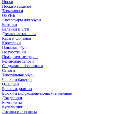
Носки
Носки нарядные
Термоноски
ОБУВЬ
Аксессуары для обуви
Ботинки
Валенки и угги
Домашние тапочки
Кеды и слипоны
Кроссовки
Пляжная обувь
Полуботинки
Праздничные туфли
Резиновые сапоги
Сандалии и босоножки
Сапоги
Текстильная обувь
Чешки и балетки
ОДЕЖДА
Брюки и джинсы
Брюки и полукомбинезоны утепленные
Дождевики
Комплекты
Купальники
Лосины и леггинсы