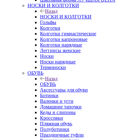
НОСКИ И КОЛГОТКИ
Назад
НОСКИ И КОЛГОТКИ
Гольфы
Колготки
Колготки гимнастические
Колготки капроновые
Колготки нарядные
Леггинсы женские
Носки
Носки нарядные
Термоноски
ОБУВЬ
Назад
ОБУВЬ
Аксессуары для обуви
Ботинки
Валенки и угги
Домашние тапочки
Кеды и слипоны
Кроссовки
Пляжная обувь
Полуботинки
Праздничные туфли