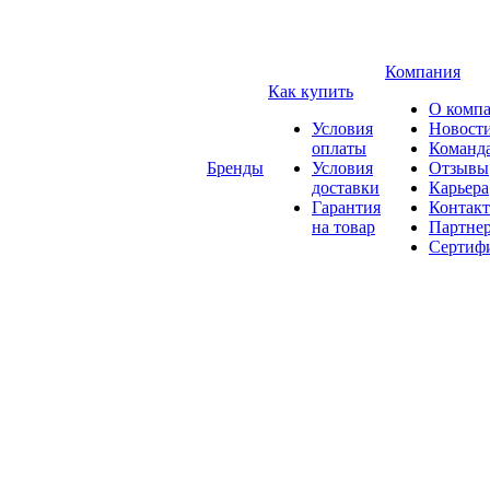
Компания
Как купить
О комп
Условия
Новост
оплаты
Команд
Бренды
Условия
Отзывы
доставки
Карьера
Гарантия
Контак
на товар
Партне
Сертиф