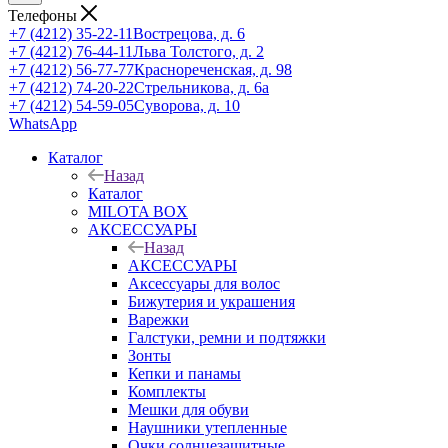
Телефоны
+7 (4212) 35-22-11
Вострецова, д. 6
+7 (4212) 76-44-11
Льва Толстого, д. 2
+7 (4212) 56-77-77
Краснореченская, д. 98
+7 (4212) 74-20-22
Стрельникова, д. 6а
+7 (4212) 54-59-05
Суворова, д. 10
WhatsApp
Каталог
Назад
Каталог
MILOTA BOX
АКСЕССУАРЫ
Назад
АКСЕССУАРЫ
Аксессуары для волос
Бижутерия и украшения
Варежки
Галстуки, ремни и подтяжки
Зонты
Кепки и панамы
Комплекты
Мешки для обуви
Наушники утепленные
Очки солнцезащитные