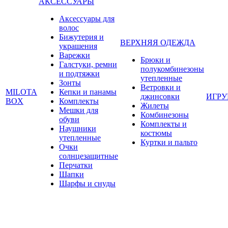
АКСЕССУАРЫ
Аксессуары для
волос
Бижутерия и
ВЕРХНЯЯ ОДЕЖДА
украшения
Варежки
Брюки и
Галстуки, ремни
полукомбинезоны
и подтяжки
утепленные
Зонты
Ветровки и
MILOTA
Кепки и панамы
джинсовки
ИГР
BOX
Комплекты
Жилеты
Мешки для
Комбинезоны
обуви
Комплекты и
Наушники
костюмы
утепленные
Куртки и пальто
Очки
солнцезащитные
Перчатки
Шапки
Шарфы и снуды