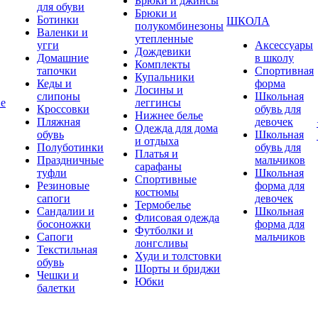
Брюки и джинсы
для обуви
Брюки и
Ботинки
ШКОЛА
полукомбинезоны
Валенки и
утепленные
угги
Аксессуары
Дождевики
Домашние
в школу
Комплекты
тапочки
Спортивная
Купальники
Кеды и
форма
Лосины и
слипоны
Школьная
ие
леггинсы
Кроссовки
обувь для
Нижнее белье
Пляжная
девочек
Одежда для дома
обувь
Школьная
и отдыха
Полуботинки
обувь для
Платья и
Праздничные
мальчиков
сарафаны
туфли
Школьная
Спортивные
Резиновые
форма для
костюмы
сапоги
девочек
Термобелье
Сандалии и
Школьная
Флисовая одежда
босоножки
форма для
Футболки и
Сапоги
мальчиков
лонгсливы
Текстильная
Худи и толстовки
обувь
Шорты и бриджи
Чешки и
Юбки
балетки