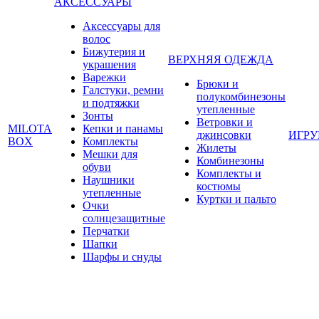
АКСЕССУАРЫ
Аксессуары для
волос
Бижутерия и
ВЕРХНЯЯ ОДЕЖДА
украшения
Варежки
Брюки и
Галстуки, ремни
полукомбинезоны
и подтяжки
утепленные
Зонты
Ветровки и
MILOTA
Кепки и панамы
джинсовки
ИГР
BOX
Комплекты
Жилеты
Мешки для
Комбинезоны
обуви
Комплекты и
Наушники
костюмы
утепленные
Куртки и пальто
Очки
солнцезащитные
Перчатки
Шапки
Шарфы и снуды