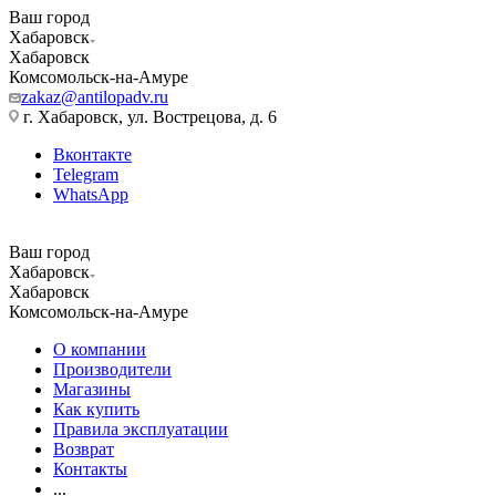
Ваш город
Хабаровск
Хабаровск
Комсомольск-на-Амуре
zakaz@antilopadv.ru
г. Хабаровск, ул. Вострецова, д. 6
Вконтакте
Telegram
WhatsApp
Ваш город
Хабаровск
Хабаровск
Комсомольск-на-Амуре
О компании
Производители
Магазины
Как купить
Правила эксплуатации
Возврат
Контакты
...