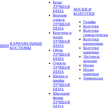
Белье
ЛУЧШАЯ
НОСКИ И
ЦЕНА
КОЛГОТКИ
Верхняя
одежда
Гольфы
ЛУЧШАЯ
Колготки
ЦЕНА
Колготки
Колготки и
гимнастическ
носки
Колготки
ЛУЧШАЯ
КАРНАВАЛЬНЫЕ
капроновые
УШКИ
ЦЕНА
КОСТЮМЫ
Колготки
Обувь
нарядные
ЛУЧШАЯ
Леггинсы
ЦЕНА
женские
Одежда
Носки
ЛУЧШАЯ
Носки
ЦЕНА
нарядные
Шапки и
Термоноски
шарфы
ЛУЧШАЯ
ЦЕНА
Школьная
форма
ЛУЧШАЯ
ЦЕНА