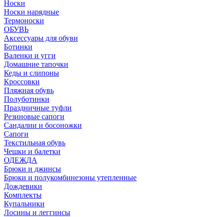
Носки
Носки нарядные
Термоноски
ОБУВЬ
Аксессуары для обуви
Ботинки
Валенки и угги
Домашние тапочки
Кеды и слипоны
Кроссовки
Пляжная обувь
Полуботинки
Праздничные туфли
Резиновые сапоги
Сандалии и босоножки
Сапоги
Текстильная обувь
Чешки и балетки
ОДЕЖДА
Брюки и джинсы
Брюки и полукомбинезоны утепленные
Дождевики
Комплекты
Купальники
Лосины и леггинсы