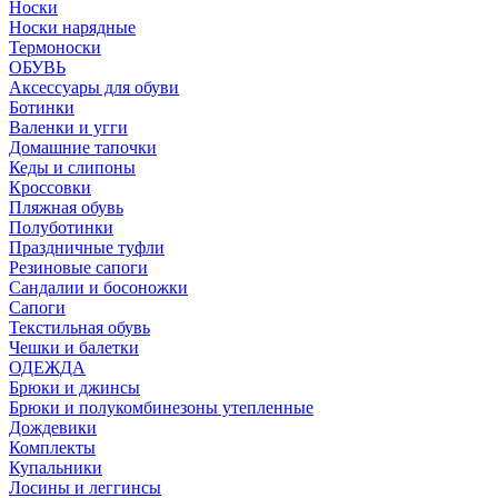
Носки
Носки нарядные
Термоноски
ОБУВЬ
Аксессуары для обуви
Ботинки
Валенки и угги
Домашние тапочки
Кеды и слипоны
Кроссовки
Пляжная обувь
Полуботинки
Праздничные туфли
Резиновые сапоги
Сандалии и босоножки
Сапоги
Текстильная обувь
Чешки и балетки
ОДЕЖДА
Брюки и джинсы
Брюки и полукомбинезоны утепленные
Дождевики
Комплекты
Купальники
Лосины и леггинсы