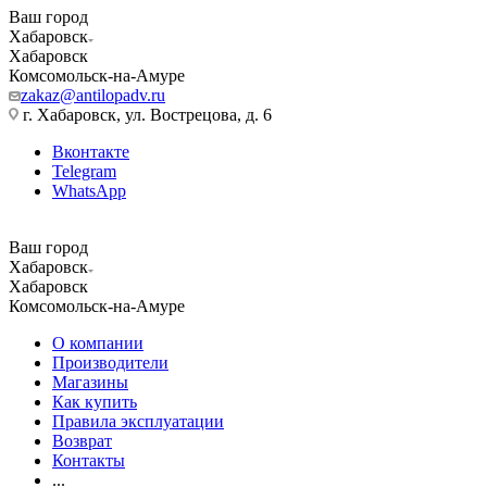
Ваш город
Хабаровск
Хабаровск
Комсомольск-на-Амуре
zakaz@antilopadv.ru
г. Хабаровск, ул. Вострецова, д. 6
Вконтакте
Telegram
WhatsApp
Ваш город
Хабаровск
Хабаровск
Комсомольск-на-Амуре
О компании
Производители
Магазины
Как купить
Правила эксплуатации
Возврат
Контакты
...