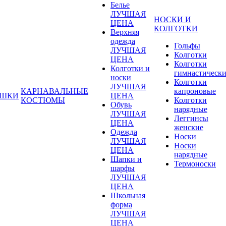
Белье
ЛУЧШАЯ
НОСКИ И
ЦЕНА
КОЛГОТКИ
Верхняя
одежда
Гольфы
ЛУЧШАЯ
Колготки
ЦЕНА
Колготки
Колготки и
гимнастическ
носки
Колготки
ЛУЧШАЯ
КАРНАВАЛЬНЫЕ
капроновые
УШКИ
ЦЕНА
КОСТЮМЫ
Колготки
Обувь
нарядные
ЛУЧШАЯ
Леггинсы
ЦЕНА
женские
Одежда
Носки
ЛУЧШАЯ
Носки
ЦЕНА
нарядные
Шапки и
Термоноски
шарфы
ЛУЧШАЯ
ЦЕНА
Школьная
форма
ЛУЧШАЯ
ЦЕНА