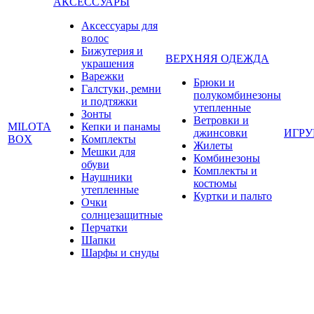
АКСЕССУАРЫ
Аксессуары для
волос
Бижутерия и
ВЕРХНЯЯ ОДЕЖДА
украшения
Варежки
Брюки и
Галстуки, ремни
полукомбинезоны
и подтяжки
утепленные
Зонты
Ветровки и
MILOTA
Кепки и панамы
джинсовки
ИГР
BOX
Комплекты
Жилеты
Мешки для
Комбинезоны
обуви
Комплекты и
Наушники
костюмы
утепленные
Куртки и пальто
Очки
солнцезащитные
Перчатки
Шапки
Шарфы и снуды