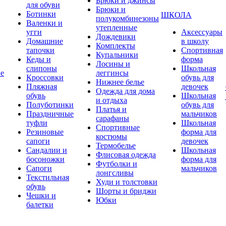
Брюки и джинсы
для обуви
Брюки и
Ботинки
ШКОЛА
полукомбинезоны
Валенки и
утепленные
угги
Аксессуары
Дождевики
Домашние
в школу
Комплекты
тапочки
Спортивная
Купальники
Кеды и
форма
Лосины и
слипоны
Школьная
ие
леггинсы
Кроссовки
обувь для
Нижнее белье
Пляжная
девочек
Одежда для дома
обувь
Школьная
и отдыха
Полуботинки
обувь для
Платья и
Праздничные
мальчиков
сарафаны
туфли
Школьная
Спортивные
Резиновые
форма для
костюмы
сапоги
девочек
Термобелье
Сандалии и
Школьная
Флисовая одежда
босоножки
форма для
Футболки и
Сапоги
мальчиков
лонгсливы
Текстильная
Худи и толстовки
обувь
Шорты и бриджи
Чешки и
Юбки
балетки