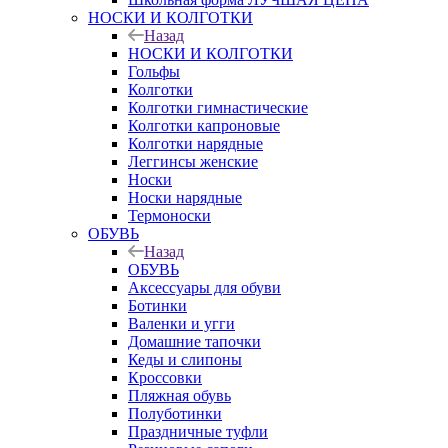
НОСКИ И КОЛГОТКИ
Назад
НОСКИ И КОЛГОТКИ
Гольфы
Колготки
Колготки гимнастические
Колготки капроновые
Колготки нарядные
Леггинсы женские
Носки
Носки нарядные
Термоноски
ОБУВЬ
Назад
ОБУВЬ
Аксессуары для обуви
Ботинки
Валенки и угги
Домашние тапочки
Кеды и слипоны
Кроссовки
Пляжная обувь
Полуботинки
Праздничные туфли