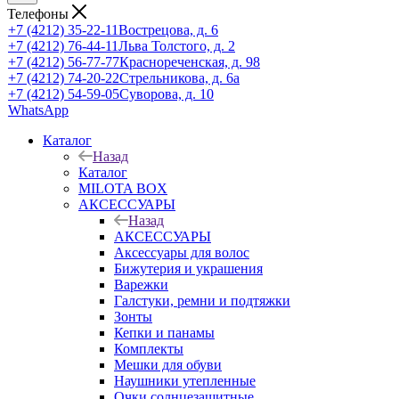
Телефоны
+7 (4212) 35-22-11
Вострецова, д. 6
+7 (4212) 76-44-11
Льва Толстого, д. 2
+7 (4212) 56-77-77
Краснореченская, д. 98
+7 (4212) 74-20-22
Стрельникова, д. 6а
+7 (4212) 54-59-05
Суворова, д. 10
WhatsApp
Каталог
Назад
Каталог
MILOTA BOX
АКСЕССУАРЫ
Назад
АКСЕССУАРЫ
Аксессуары для волос
Бижутерия и украшения
Варежки
Галстуки, ремни и подтяжки
Зонты
Кепки и панамы
Комплекты
Мешки для обуви
Наушники утепленные
Очки солнцезащитные