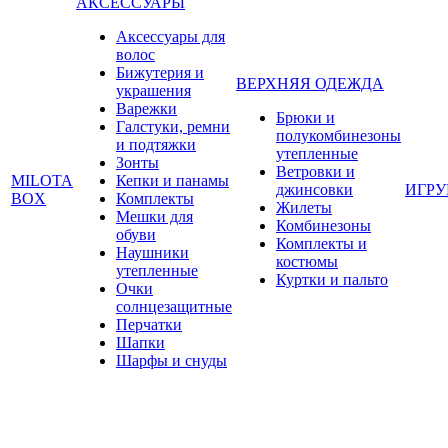
АКСЕССУАРЫ
Аксессуары для
волос
Бижутерия и
ВЕРХНЯЯ ОДЕЖДА
украшения
Варежки
Брюки и
Галстуки, ремни
полукомбинезоны
и подтяжки
утепленные
Зонты
Ветровки и
MILOTA
Кепки и панамы
джинсовки
ИГР
BOX
Комплекты
Жилеты
Мешки для
Комбинезоны
обуви
Комплекты и
Наушники
костюмы
утепленные
Куртки и пальто
Очки
солнцезащитные
Перчатки
Шапки
Шарфы и снуды