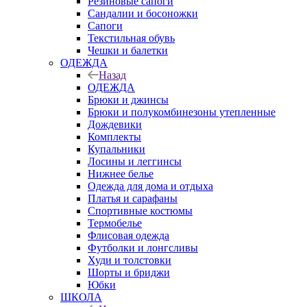
Резиновые сапоги
Сандалии и босоножки
Сапоги
Текстильная обувь
Чешки и балетки
ОДЕЖДА
Назад
ОДЕЖДА
Брюки и джинсы
Брюки и полукомбинезоны утепленные
Дождевики
Комплекты
Купальники
Лосины и леггинсы
Нижнее белье
Одежда для дома и отдыха
Платья и сарафаны
Спортивные костюмы
Термобелье
Флисовая одежда
Футболки и лонгсливы
Худи и толстовки
Шорты и бриджи
Юбки
ШКОЛА