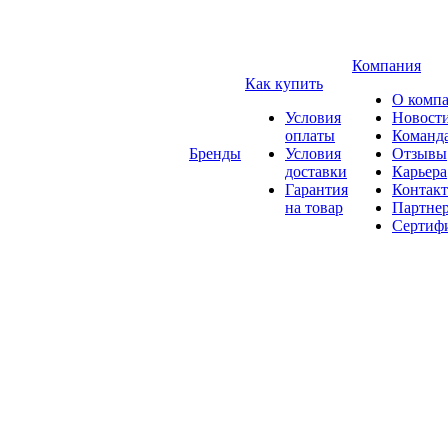
Компания
Как купить
О комп
Условия
Новост
оплаты
Команд
Бренды
Условия
Отзывы
доставки
Карьера
Гарантия
Контак
на товар
Партне
Сертиф