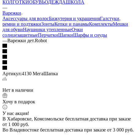
КОЛГОТКИ
ОБУВЬ
ОДЕЖДА
ШКОЛА
—
Варежки
Аксессуары для волос
Бижутерия и украшения
Галстуки,
ремни и подтяжки
Зонты
Кепки и панамы
Комплекты
Мешки
для обуви
Наушники утепленные
Очки
солнцезащитные
Перчатки
Шапки
Шарфы и снуды
—
Варежки дет.Robot
Артикул:
4130 МегаШапка
Нет в наличии
Хочу в подарок
У нас акция!
В Хабаровске, Комсомольске бесплатная доставка при заказе
от 1 000 руб.
Во Владивостоке бесплатная доставка при заказе от 3 000 руб.