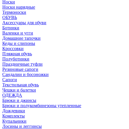
Носки
Носки нарядные
Термоноски
ОБУВЬ
Аксессуары для обуви
Ботинки
Валенки и угги
Домашние тапочки
Кеды и слипоны
Кроссовки
Пляжная обувь
Полуботинки
Праздничные туфли
Резиновые сапоги
Сандалии и босоножки
Сапоги
Текстильная обувь
Чешки и балетки
ОДЕЖДА
Брюки и джинсы
Брюки и полукомбинезоны утепленные
Дождевики
Комплекты
Купальники
Лосины и леггинсы