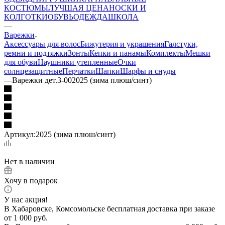
КОСТЮМЫ
ЛУЧШАЯ ЦЕНА
НОСКИ И
КОЛГОТКИ
ОБУВЬ
ОДЕЖДА
ШКОЛА
—
Варежки
Аксессуары для волос
Бижутерия и украшения
Галстуки,
ремни и подтяжки
Зонты
Кепки и панамы
Комплекты
Мешки
для обуви
Наушники утепленные
Очки
солнцезащитные
Перчатки
Шапки
Шарфы и снуды
—
Варежки дет.3-002025 (зима плюш/синт)
Артикул:
2025 (зима плюш/синт)
Нет в наличии
Хочу в подарок
У нас акция!
В Хабаровске, Комсомольске бесплатная доставка при заказе
от 1 000 руб.