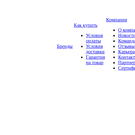
Компания
Как купить
О комп
Условия
Новост
оплаты
Команд
Бренды
Условия
Отзывы
доставки
Карьера
Гарантия
Контак
на товар
Партне
Сертиф