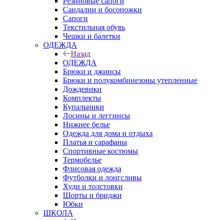
Резиновые сапоги
Сандалии и босоножки
Сапоги
Текстильная обувь
Чешки и балетки
ОДЕЖДА
Назад
ОДЕЖДА
Брюки и джинсы
Брюки и полукомбинезоны утепленные
Дождевики
Комплекты
Купальники
Лосины и леггинсы
Нижнее белье
Одежда для дома и отдыха
Платья и сарафаны
Спортивные костюмы
Термобелье
Флисовая одежда
Футболки и лонгсливы
Худи и толстовки
Шорты и бриджи
Юбки
ШКОЛА