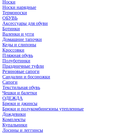
Носки
Носки нарядные
Термоноски
ОБУВЬ
Аксессуары для обуви
Ботинки
Валенки и угги
Домашние тапочки
Кеды и слипоны
Кроссовки
Пляжная обувь
Полуботинки
Праздничные туфли
Резиновые сапоги
Сандалии и босоножки
Сапоги
Текстильная обувь
Чешки и балетки
ОДЕЖДА
Брюки и джинсы
Брюки и полукомбинезоны утепленные
Дождевики
Комплекты
Купальники
Лосины и леггинсы