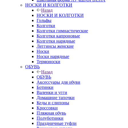
НОСКИ И КОЛГОТКИ
Назад
НОСКИ И КОЛГОТКИ
Гольфы
Колготки
Колготки гимнастические
Колготки капроновые
Колготки нарядные
Леггинсы женские
Носки
Носки нарядные
Термоноски
ОБУВЬ
Назад
ОБУВЬ
Аксессуары для обуви
Ботинки
Валенки и угги
Домашние тапочки
Кеды и слипоны
Кроссовки
Пляжная обувь
Полуботинки
Праздничные туфли