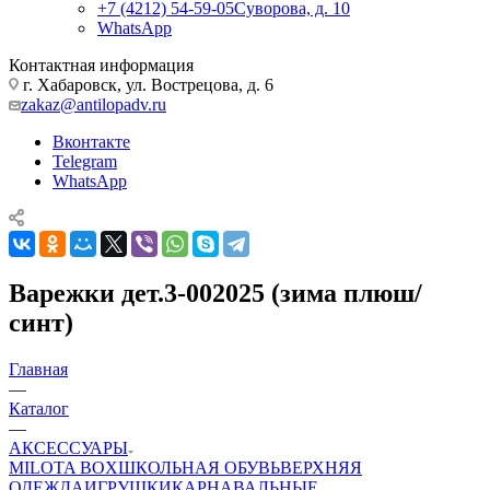
+7 (4212) 54-59-05
Суворова, д. 10
WhatsApp
Контактная информация
г. Хабаровск, ул. Вострецова, д. 6
zakaz@antilopadv.ru
Вконтакте
Telegram
WhatsApp
Варежки дет.3-002025 (зима плюш/
синт)
Главная
—
Каталог
—
АКСЕССУАРЫ
MILOTA BOX
ШКОЛЬНАЯ ОБУВЬ
ВЕРХНЯЯ
ОДЕЖДА
ИГРУШКИ
КАРНАВАЛЬНЫЕ