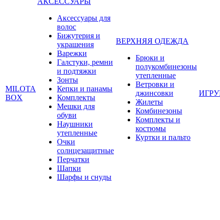
АКСЕССУАРЫ
Аксессуары для
волос
Бижутерия и
ВЕРХНЯЯ ОДЕЖДА
украшения
Варежки
Брюки и
Галстуки, ремни
полукомбинезоны
и подтяжки
утепленные
Зонты
Ветровки и
MILOTA
Кепки и панамы
джинсовки
ИГР
BOX
Комплекты
Жилеты
Мешки для
Комбинезоны
обуви
Комплекты и
Наушники
костюмы
утепленные
Куртки и пальто
Очки
солнцезащитные
Перчатки
Шапки
Шарфы и снуды