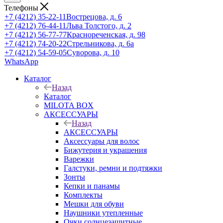
Телефоны
+7 (4212) 35-22-11
Вострецова, д. 6
+7 (4212) 76-44-11
Льва Толстого, д. 2
+7 (4212) 56-77-77
Краснореченская, д. 98
+7 (4212) 74-20-22
Стрельникова, д. 6а
+7 (4212) 54-59-05
Суворова, д. 10
WhatsApp
Каталог
Назад
Каталог
MILOTA BOX
АКСЕССУАРЫ
Назад
АКСЕССУАРЫ
Аксессуары для волос
Бижутерия и украшения
Варежки
Галстуки, ремни и подтяжки
Зонты
Кепки и панамы
Комплекты
Мешки для обуви
Наушники утепленные
Очки солнцезащитные