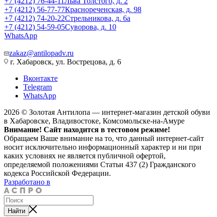
+7 (4212) 76-44-11
Льва Толстого, д. 2
+7 (4212) 56-77-77
Краснореченская, д. 98
+7 (4212) 74-20-22
Стрельникова, д. 6а
+7 (4212) 54-59-05
Суворова, д. 10
WhatsApp
zakaz@antilopadv.ru
г. Хабаровск, ул. Вострецова, д. 6
Вконтакте
Telegram
WhatsApp
2026 © Золотая Антилопа — интернет-магазин детской обуви
в Хабаровске, Владивостоке, Комсомольске-на-Амуре
Внимание! Сайт находится в тестовом режиме!
Обращаем Ваше внимание на то, что данный интернет-сайт
носит исключительно информационный характер и ни при
каких условиях не является публичной офертой,
определяемой положениями Статьи 437 (2) Гражданского
кодекса Российской Федерации.
Разработано в
Найти