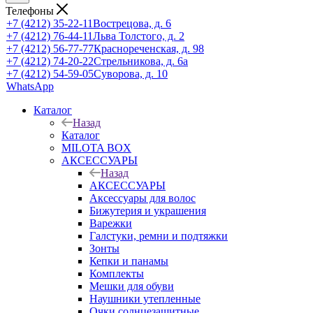
Телефоны
+7 (4212) 35-22-11
Вострецова, д. 6
+7 (4212) 76-44-11
Льва Толстого, д. 2
+7 (4212) 56-77-77
Краснореченская, д. 98
+7 (4212) 74-20-22
Стрельникова, д. 6а
+7 (4212) 54-59-05
Суворова, д. 10
WhatsApp
Каталог
Назад
Каталог
MILOTA BOX
АКСЕССУАРЫ
Назад
АКСЕССУАРЫ
Аксессуары для волос
Бижутерия и украшения
Варежки
Галстуки, ремни и подтяжки
Зонты
Кепки и панамы
Комплекты
Мешки для обуви
Наушники утепленные
Очки солнцезащитные