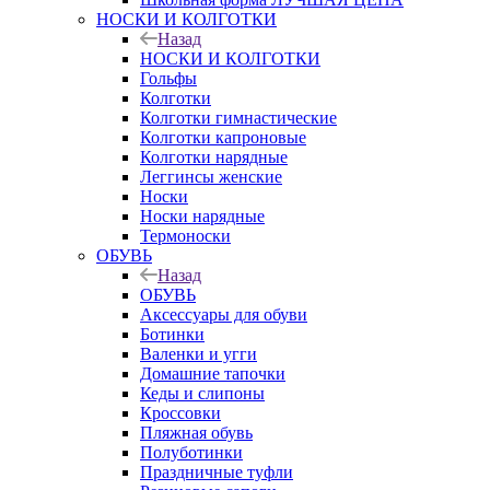
НОСКИ И КОЛГОТКИ
Назад
НОСКИ И КОЛГОТКИ
Гольфы
Колготки
Колготки гимнастические
Колготки капроновые
Колготки нарядные
Леггинсы женские
Носки
Носки нарядные
Термоноски
ОБУВЬ
Назад
ОБУВЬ
Аксессуары для обуви
Ботинки
Валенки и угги
Домашние тапочки
Кеды и слипоны
Кроссовки
Пляжная обувь
Полуботинки
Праздничные туфли