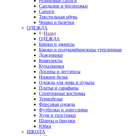
Резиновые сапоги
Сандалии и босоножки
Сапоги
Текстильная обувь
Чешки и балетки
ОДЕЖДА
Назад
ОДЕЖДА
Брюки и джинсы
Брюки и полукомбинезоны утепленные
Дождевики
Комплекты
Купальники
Лосины и леггинсы
Нижнее белье
Одежда для дома и отдыха
Платья и сарафаны
Спортивные костюмы
Термобелье
Флисовая одежда
Футболки и лонгсливы
Худи и толстовки
Шорты и бриджи
Юбки
ШКОЛА