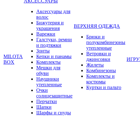
АКСЕССУАРЫ
Аксессуары для
волос
Бижутерия и
ВЕРХНЯЯ ОДЕЖДА
украшения
Варежки
Брюки и
Галстуки, ремни
полукомбинезоны
и подтяжки
утепленные
Зонты
Ветровки и
MILOTA
Кепки и панамы
джинсовки
ИГР
BOX
Комплекты
Жилеты
Мешки для
Комбинезоны
обуви
Комплекты и
Наушники
костюмы
утепленные
Куртки и пальто
Очки
солнцезащитные
Перчатки
Шапки
Шарфы и снуды