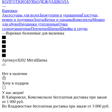
КОЛГОТКИ
ОБУВЬ
ОДЕЖДА
ШКОЛА
—
Варежки
Аксессуары для волос
Бижутерия и украшения
Галстуки,
ремни и подтяжки
Зонты
Кепки и панамы
Комплекты
Мешки
для обуви
Наушники утепленные
Очки
солнцезащитные
Перчатки
Шапки
Шарфы и снуды
—
Варежки болоневые для мальчика
Артикул:
8202 МегаШапка
Нет в наличии
Хочу в подарок
У нас акция!
В Хабаровске, Комсомольске бесплатная доставка при заказе
от 1 000 руб.
Во Владивостоке бесплатная доставка при заказе от 3 000 руб.