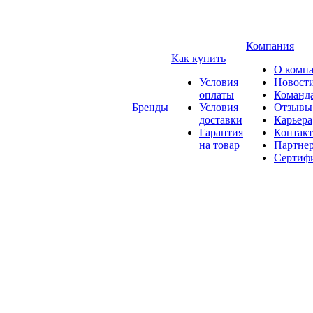
Компания
Как купить
О комп
Условия
Новост
оплаты
Команд
Бренды
Условия
Отзывы
доставки
Карьера
Гарантия
Контак
на товар
Партне
Сертиф