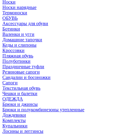
Носки
Носки нарядные
Термоноски
ОБУВЬ
Аксессуары для обуви
Ботинки
Валенки и угги
Домашние тапочки
Кеды и слипоны
Кроссовки
Пляжная обувь
Полуботинки
Праздничные туфли
Резиновые сапоги
Сандалии и босоножки
Сапоги
Текстильная обувь
Чешки и балетки
ОДЕЖДА
Брюки и джинсы
Брюки и полукомбинезоны утепленные
Дождевики
Комплекты
Купальники
Лосины и леггинсы