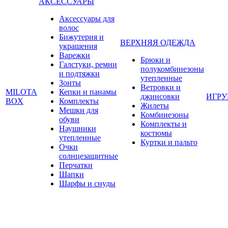
АКСЕССУАРЫ
Аксессуары для
волос
Бижутерия и
ВЕРХНЯЯ ОДЕЖДА
украшения
Варежки
Брюки и
Галстуки, ремни
полукомбинезоны
и подтяжки
утепленные
Зонты
Ветровки и
MILOTA
Кепки и панамы
джинсовки
ИГР
BOX
Комплекты
Жилеты
Мешки для
Комбинезоны
обуви
Комплекты и
Наушники
костюмы
утепленные
Куртки и пальто
Очки
солнцезащитные
Перчатки
Шапки
Шарфы и снуды