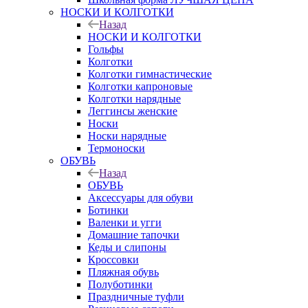
НОСКИ И КОЛГОТКИ
Назад
НОСКИ И КОЛГОТКИ
Гольфы
Колготки
Колготки гимнастические
Колготки капроновые
Колготки нарядные
Леггинсы женские
Носки
Носки нарядные
Термоноски
ОБУВЬ
Назад
ОБУВЬ
Аксессуары для обуви
Ботинки
Валенки и угги
Домашние тапочки
Кеды и слипоны
Кроссовки
Пляжная обувь
Полуботинки
Праздничные туфли