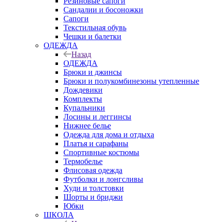
Резиновые сапоги
Сандалии и босоножки
Сапоги
Текстильная обувь
Чешки и балетки
ОДЕЖДА
Назад
ОДЕЖДА
Брюки и джинсы
Брюки и полукомбинезоны утепленные
Дождевики
Комплекты
Купальники
Лосины и леггинсы
Нижнее белье
Одежда для дома и отдыха
Платья и сарафаны
Спортивные костюмы
Термобелье
Флисовая одежда
Футболки и лонгсливы
Худи и толстовки
Шорты и бриджи
Юбки
ШКОЛА