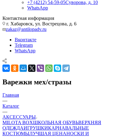
+7 (4212) 54-59-05
Суворова, д. 10
WhatsApp
Контактная информация
г. Хабаровск, ул. Вострецова, д. 6
zakaz@antilopadv.ru
Вконтакте
Telegram
WhatsApp
Варежки мех/стразы
Главная
—
Каталог
—
АКСЕССУАРЫ
MILOTA BOX
ШКОЛЬНАЯ ОБУВЬ
ВЕРХНЯЯ
ОДЕЖДА
ИГРУШКИ
КАРНАВАЛЬНЫЕ
КОСТЮМЫ
ЛУЧШАЯ ЦЕНА
НОСКИ И