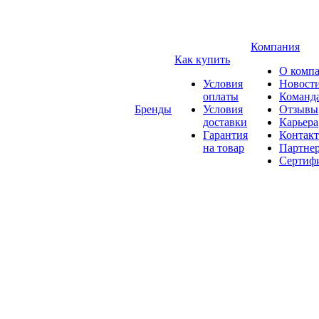
Компания
Как купить
О комп
Условия
Новост
оплаты
Команд
Бренды
Условия
Отзывы
доставки
Карьера
Гарантия
Контак
на товар
Партне
Сертиф