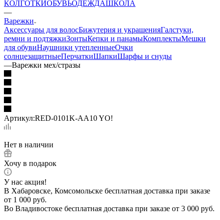
КОЛГОТКИ
ОБУВЬ
ОДЕЖДА
ШКОЛА
—
Варежки
Аксессуары для волос
Бижутерия и украшения
Галстуки,
ремни и подтяжки
Зонты
Кепки и панамы
Комплекты
Мешки
для обуви
Наушники утепленные
Очки
солнцезащитные
Перчатки
Шапки
Шарфы и снуды
—
Варежки мех/стразы
Артикул:
RED-0101K-AA10 YO!
Нет в наличии
Хочу в подарок
У нас акция!
В Хабаровске, Комсомольске бесплатная доставка при заказе
от 1 000 руб.
Во Владивостоке бесплатная доставка при заказе от 3 000 руб.