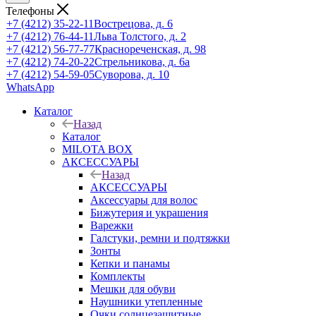
Телефоны
+7 (4212) 35-22-11
Вострецова, д. 6
+7 (4212) 76-44-11
Льва Толстого, д. 2
+7 (4212) 56-77-77
Краснореченская, д. 98
+7 (4212) 74-20-22
Стрельникова, д. 6а
+7 (4212) 54-59-05
Суворова, д. 10
WhatsApp
Каталог
Назад
Каталог
MILOTA BOX
АКСЕССУАРЫ
Назад
АКСЕССУАРЫ
Аксессуары для волос
Бижутерия и украшения
Варежки
Галстуки, ремни и подтяжки
Зонты
Кепки и панамы
Комплекты
Мешки для обуви
Наушники утепленные
Очки солнцезащитные