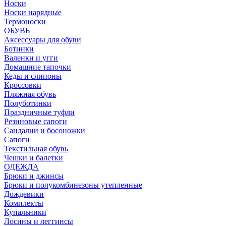
Носки
Носки нарядные
Термоноски
ОБУВЬ
Аксессуары для обуви
Ботинки
Валенки и угги
Домашние тапочки
Кеды и слипоны
Кроссовки
Пляжная обувь
Полуботинки
Праздничные туфли
Резиновые сапоги
Сандалии и босоножки
Сапоги
Текстильная обувь
Чешки и балетки
ОДЕЖДА
Брюки и джинсы
Брюки и полукомбинезоны утепленные
Дождевики
Комплекты
Купальники
Лосины и леггинсы