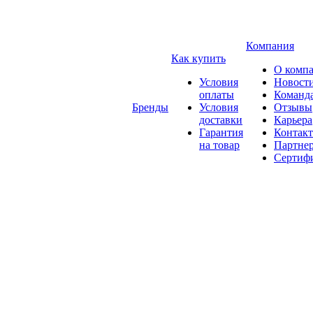
Компания
Как купить
О комп
Условия
Новост
оплаты
Команд
Бренды
Условия
Отзывы
доставки
Карьера
Гарантия
Контак
на товар
Партне
Сертиф