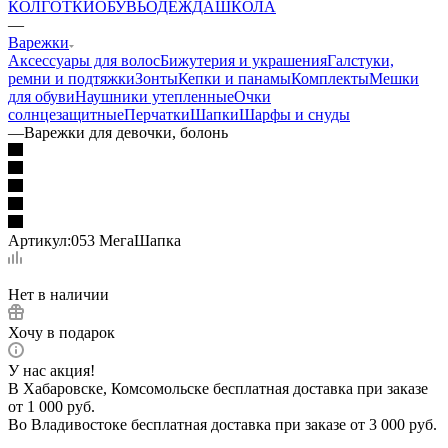
КОЛГОТКИ
ОБУВЬ
ОДЕЖДА
ШКОЛА
—
Варежки
Аксессуары для волос
Бижутерия и украшения
Галстуки,
ремни и подтяжки
Зонты
Кепки и панамы
Комплекты
Мешки
для обуви
Наушники утепленные
Очки
солнцезащитные
Перчатки
Шапки
Шарфы и снуды
—
Варежки для девочки, болонь
Артикул:
053 МегаШапка
Нет в наличии
Хочу в подарок
У нас акция!
В Хабаровске, Комсомольске бесплатная доставка при заказе
от 1 000 руб.
Во Владивостоке бесплатная доставка при заказе от 3 000 руб.