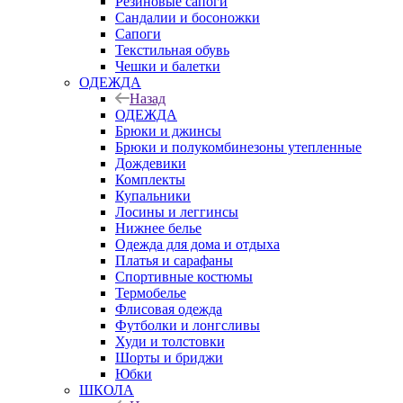
Резиновые сапоги
Сандалии и босоножки
Сапоги
Текстильная обувь
Чешки и балетки
ОДЕЖДА
Назад
ОДЕЖДА
Брюки и джинсы
Брюки и полукомбинезоны утепленные
Дождевики
Комплекты
Купальники
Лосины и леггинсы
Нижнее белье
Одежда для дома и отдыха
Платья и сарафаны
Спортивные костюмы
Термобелье
Флисовая одежда
Футболки и лонгсливы
Худи и толстовки
Шорты и бриджи
Юбки
ШКОЛА