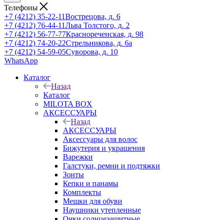
Телефоны
+7 (4212) 35-22-11
Вострецова, д. 6
+7 (4212) 76-44-11
Льва Толстого, д. 2
+7 (4212) 56-77-77
Краснореченская, д. 98
+7 (4212) 74-20-22
Стрельникова, д. 6а
+7 (4212) 54-59-05
Суворова, д. 10
WhatsApp
Каталог
Назад
Каталог
MILOTA BOX
АКСЕССУАРЫ
Назад
АКСЕССУАРЫ
Аксессуары для волос
Бижутерия и украшения
Варежки
Галстуки, ремни и подтяжки
Зонты
Кепки и панамы
Комплекты
Мешки для обуви
Наушники утепленные
Очки солнцезащитные