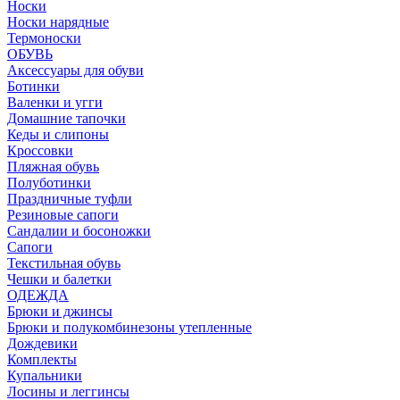
Носки
Носки нарядные
Термоноски
ОБУВЬ
Аксессуары для обуви
Ботинки
Валенки и угги
Домашние тапочки
Кеды и слипоны
Кроссовки
Пляжная обувь
Полуботинки
Праздничные туфли
Резиновые сапоги
Сандалии и босоножки
Сапоги
Текстильная обувь
Чешки и балетки
ОДЕЖДА
Брюки и джинсы
Брюки и полукомбинезоны утепленные
Дождевики
Комплекты
Купальники
Лосины и леггинсы