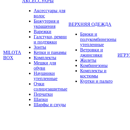
АКСЕССУАРЫ
Аксессуары для
волос
Бижутерия и
ВЕРХНЯЯ ОДЕЖДА
украшения
Варежки
Брюки и
Галстуки, ремни
полукомбинезоны
и подтяжки
утепленные
Зонты
Ветровки и
MILOTA
Кепки и панамы
джинсовки
ИГР
BOX
Комплекты
Жилеты
Мешки для
Комбинезоны
обуви
Комплекты и
Наушники
костюмы
утепленные
Куртки и пальто
Очки
солнцезащитные
Перчатки
Шапки
Шарфы и снуды