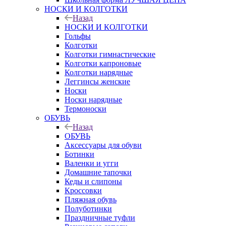
НОСКИ И КОЛГОТКИ
Назад
НОСКИ И КОЛГОТКИ
Гольфы
Колготки
Колготки гимнастические
Колготки капроновые
Колготки нарядные
Леггинсы женские
Носки
Носки нарядные
Термоноски
ОБУВЬ
Назад
ОБУВЬ
Аксессуары для обуви
Ботинки
Валенки и угги
Домашние тапочки
Кеды и слипоны
Кроссовки
Пляжная обувь
Полуботинки
Праздничные туфли