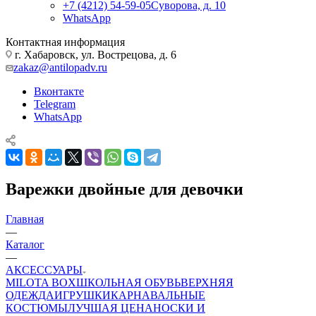
+7 (4212) 54-59-05
Суворова, д. 10
WhatsApp
Контактная информация
г. Хабаровск, ул. Вострецова, д. 6
zakaz@antilopadv.ru
Вконтакте
Telegram
WhatsApp
Варежки двойные для девочки
Главная
—
Каталог
—
АКСЕССУАРЫ
MILOTA BOX
ШКОЛЬНАЯ ОБУВЬ
ВЕРХНЯЯ
ОДЕЖДА
ИГРУШКИ
КАРНАВАЛЬНЫЕ
КОСТЮМЫ
ЛУЧШАЯ ЦЕНА
НОСКИ И