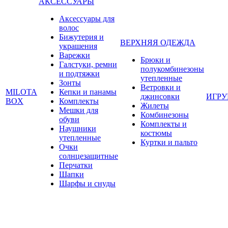
АКСЕССУАРЫ
Аксессуары для
волос
Бижутерия и
ВЕРХНЯЯ ОДЕЖДА
украшения
Варежки
Брюки и
Галстуки, ремни
полукомбинезоны
и подтяжки
утепленные
Зонты
Ветровки и
MILOTA
Кепки и панамы
джинсовки
ИГР
BOX
Комплекты
Жилеты
Мешки для
Комбинезоны
обуви
Комплекты и
Наушники
костюмы
утепленные
Куртки и пальто
Очки
солнцезащитные
Перчатки
Шапки
Шарфы и снуды