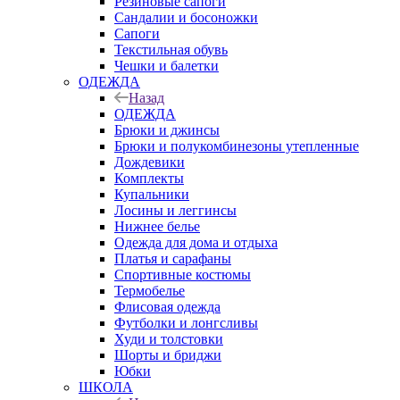
Резиновые сапоги
Сандалии и босоножки
Сапоги
Текстильная обувь
Чешки и балетки
ОДЕЖДА
Назад
ОДЕЖДА
Брюки и джинсы
Брюки и полукомбинезоны утепленные
Дождевики
Комплекты
Купальники
Лосины и леггинсы
Нижнее белье
Одежда для дома и отдыха
Платья и сарафаны
Спортивные костюмы
Термобелье
Флисовая одежда
Футболки и лонгсливы
Худи и толстовки
Шорты и бриджи
Юбки
ШКОЛА