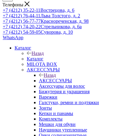
Телефоны
+7 (4212) 35-22-11
Вострецова, д. 6
+7 (4212) 76-44-11
Льва Толстого, д. 2
+7 (4212) 56-77-77
Краснореченская, д. 98
+7 (4212) 74-20-22
Стрельникова, д. 6а
+7 (4212) 54-59-05
Суворова, д. 10
WhatsApp
Каталог
Назад
Каталог
MILOTA BOX
АКСЕССУАРЫ
Назад
АКСЕССУАРЫ
Аксессуары для волос
Бижутерия и украшения
Варежки
Галстуки, ремни и подтяжки
Зонты
Кепки и панамы
Комплекты
Мешки для обуви
Наушники утепленные
Очки солнцезащитные