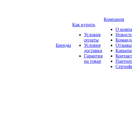
Компания
Как купить
О комп
Условия
Новост
оплаты
Команд
Бренды
Условия
Отзывы
доставки
Карьера
Гарантия
Контак
на товар
Партне
Сертиф