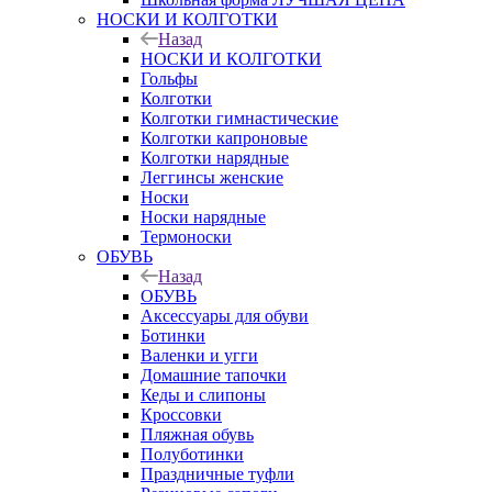
НОСКИ И КОЛГОТКИ
Назад
НОСКИ И КОЛГОТКИ
Гольфы
Колготки
Колготки гимнастические
Колготки капроновые
Колготки нарядные
Леггинсы женские
Носки
Носки нарядные
Термоноски
ОБУВЬ
Назад
ОБУВЬ
Аксессуары для обуви
Ботинки
Валенки и угги
Домашние тапочки
Кеды и слипоны
Кроссовки
Пляжная обувь
Полуботинки
Праздничные туфли