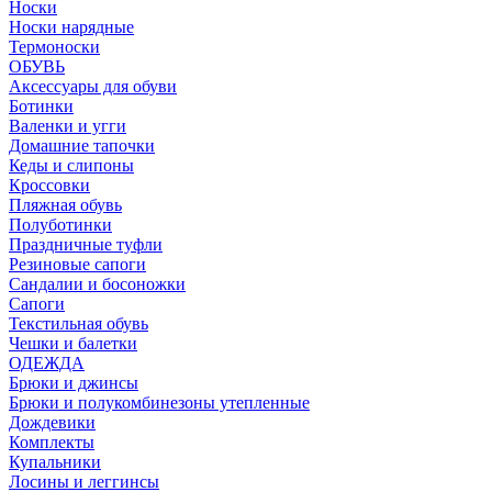
Носки
Носки нарядные
Термоноски
ОБУВЬ
Аксессуары для обуви
Ботинки
Валенки и угги
Домашние тапочки
Кеды и слипоны
Кроссовки
Пляжная обувь
Полуботинки
Праздничные туфли
Резиновые сапоги
Сандалии и босоножки
Сапоги
Текстильная обувь
Чешки и балетки
ОДЕЖДА
Брюки и джинсы
Брюки и полукомбинезоны утепленные
Дождевики
Комплекты
Купальники
Лосины и леггинсы