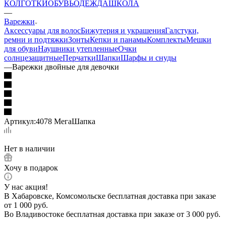
КОЛГОТКИ
ОБУВЬ
ОДЕЖДА
ШКОЛА
—
Варежки
Аксессуары для волос
Бижутерия и украшения
Галстуки,
ремни и подтяжки
Зонты
Кепки и панамы
Комплекты
Мешки
для обуви
Наушники утепленные
Очки
солнцезащитные
Перчатки
Шапки
Шарфы и снуды
—
Варежки двойные для девочки
Артикул:
4078 МегаШапка
Нет в наличии
Хочу в подарок
У нас акция!
В Хабаровске, Комсомольске бесплатная доставка при заказе
от 1 000 руб.
Во Владивостоке бесплатная доставка при заказе от 3 000 руб.