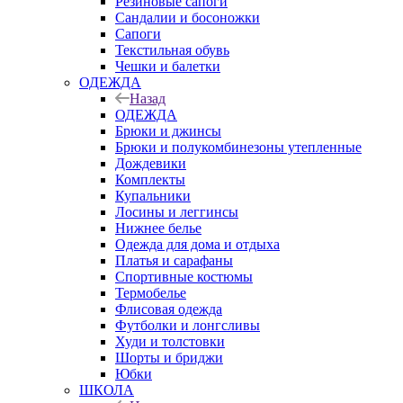
Резиновые сапоги
Сандалии и босоножки
Сапоги
Текстильная обувь
Чешки и балетки
ОДЕЖДА
Назад
ОДЕЖДА
Брюки и джинсы
Брюки и полукомбинезоны утепленные
Дождевики
Комплекты
Купальники
Лосины и леггинсы
Нижнее белье
Одежда для дома и отдыха
Платья и сарафаны
Спортивные костюмы
Термобелье
Флисовая одежда
Футболки и лонгсливы
Худи и толстовки
Шорты и бриджи
Юбки
ШКОЛА