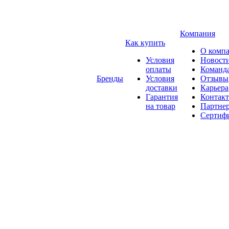
Компания
Как купить
О комп
Условия
Новост
оплаты
Команд
Бренды
Условия
Отзывы
доставки
Карьера
Гарантия
Контак
на товар
Партне
Сертиф