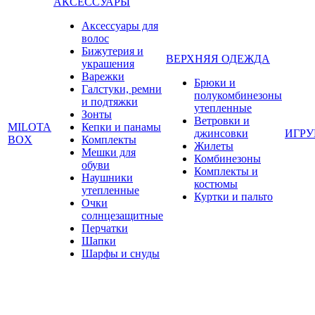
АКСЕССУАРЫ
Аксессуары для
волос
Бижутерия и
ВЕРХНЯЯ ОДЕЖДА
украшения
Варежки
Брюки и
Галстуки, ремни
полукомбинезоны
и подтяжки
утепленные
Зонты
Ветровки и
MILOTA
Кепки и панамы
джинсовки
ИГР
BOX
Комплекты
Жилеты
Мешки для
Комбинезоны
обуви
Комплекты и
Наушники
костюмы
утепленные
Куртки и пальто
Очки
солнцезащитные
Перчатки
Шапки
Шарфы и снуды