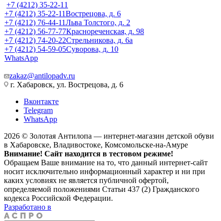
+7 (4212) 35-22-11
+7 (4212) 35-22-11
Вострецова, д. 6
+7 (4212) 76-44-11
Льва Толстого, д. 2
+7 (4212) 56-77-77
Краснореченская, д. 98
+7 (4212) 74-20-22
Стрельникова, д. 6а
+7 (4212) 54-59-05
Суворова, д. 10
WhatsApp
zakaz@antilopadv.ru
г. Хабаровск, ул. Вострецова, д. 6
Вконтакте
Telegram
WhatsApp
2026 © Золотая Антилопа — интернет-магазин детской обуви
в Хабаровске, Владивостоке, Комсомольске-на-Амуре
Внимание! Сайт находится в тестовом режиме!
Обращаем Ваше внимание на то, что данный интернет-сайт
носит исключительно информационный характер и ни при
каких условиях не является публичной офертой,
определяемой положениями Статьи 437 (2) Гражданского
кодекса Российской Федерации.
Разработано в