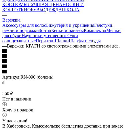
КОСТЮМЫ
ЛУЧШАЯ ЦЕНА
НОСКИ И
КОЛГОТКИ
ОБУВЬ
ОДЕЖДА
ШКОЛА
—
Варежки
Аксессуары для волос
Бижутерия и украшения
Галстуки,
ремни и подтяжки
Зонты
Кепки и панамы
Комплекты
Мешки
для обуви
Наушники утепленные
Очки
солнцезащитные
Перчатки
Шапки
Шарфы и снуды
—
Варежки КРАГИ со светоотражающими элементами дев.
Артикул:
RN-090 (болонь)
560
₽
Нет в наличии
Хочу в подарок
У нас акция!
В Хабаровске, Комсомольске бесплатная доставка при заказе