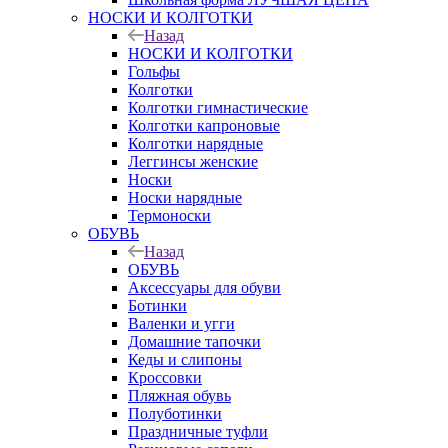
НОСКИ И КОЛГОТКИ
Назад
НОСКИ И КОЛГОТКИ
Гольфы
Колготки
Колготки гимнастические
Колготки капроновые
Колготки нарядные
Леггинсы женские
Носки
Носки нарядные
Термоноски
ОБУВЬ
Назад
ОБУВЬ
Аксессуары для обуви
Ботинки
Валенки и угги
Домашние тапочки
Кеды и слипоны
Кроссовки
Пляжная обувь
Полуботинки
Праздничные туфли