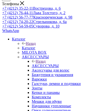
Телефоны
+7 (4212) 35-22-11
Вострецова, д. 6
+7 (4212) 76-44-11
Льва Толстого, д. 2
+7 (4212) 56-77-77
Краснореченская, д. 98
+7 (4212) 74-20-22
Стрельникова, д. 6а
+7 (4212) 54-59-05
Суворова, д. 10
WhatsApp
Каталог
Назад
Каталог
MILOTA BOX
АКСЕССУАРЫ
Назад
АКСЕССУАРЫ
Аксессуары для волос
Бижутерия и украшения
Варежки
Галстуки, ремни и подтяжки
Зонты
Кепки и панамы
Комплекты
Мешки для обуви
Наушники утепленные
Очки солнцезащитные