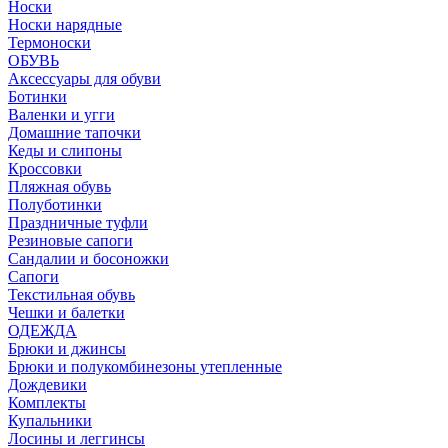
Носки
Носки нарядные
Термоноски
ОБУВЬ
Аксессуары для обуви
Ботинки
Валенки и угги
Домашние тапочки
Кеды и слипоны
Кроссовки
Пляжная обувь
Полуботинки
Праздничные туфли
Резиновые сапоги
Сандалии и босоножки
Сапоги
Текстильная обувь
Чешки и балетки
ОДЕЖДА
Брюки и джинсы
Брюки и полукомбинезоны утепленные
Дождевики
Комплекты
Купальники
Лосины и леггинсы