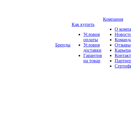
Компания
Как купить
О комп
Условия
Новост
оплаты
Команд
Бренды
Условия
Отзывы
доставки
Карьера
Гарантия
Контак
на товар
Партне
Сертиф