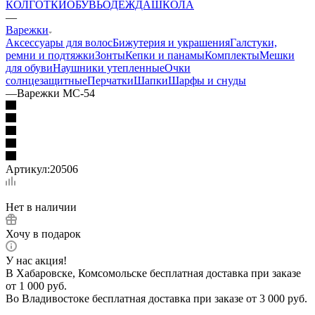
КОЛГОТКИ
ОБУВЬ
ОДЕЖДА
ШКОЛА
—
Варежки
Аксессуары для волос
Бижутерия и украшения
Галстуки,
ремни и подтяжки
Зонты
Кепки и панамы
Комплекты
Мешки
для обуви
Наушники утепленные
Очки
солнцезащитные
Перчатки
Шапки
Шарфы и снуды
—
Варежки МС-54
Артикул:
20506
Нет в наличии
Хочу в подарок
У нас акция!
В Хабаровске, Комсомольске бесплатная доставка при заказе
от 1 000 руб.
Во Владивостоке бесплатная доставка при заказе от 3 000 руб.