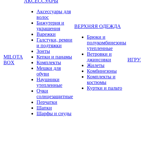
АКСЕССУАРЫ
Аксессуары для
волос
Бижутерия и
ВЕРХНЯЯ ОДЕЖДА
украшения
Варежки
Брюки и
Галстуки, ремни
полукомбинезоны
и подтяжки
утепленные
Зонты
Ветровки и
MILOTA
Кепки и панамы
джинсовки
ИГР
BOX
Комплекты
Жилеты
Мешки для
Комбинезоны
обуви
Комплекты и
Наушники
костюмы
утепленные
Куртки и пальто
Очки
солнцезащитные
Перчатки
Шапки
Шарфы и снуды