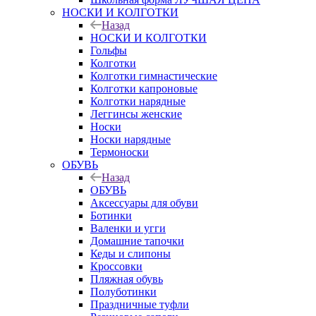
НОСКИ И КОЛГОТКИ
Назад
НОСКИ И КОЛГОТКИ
Гольфы
Колготки
Колготки гимнастические
Колготки капроновые
Колготки нарядные
Леггинсы женские
Носки
Носки нарядные
Термоноски
ОБУВЬ
Назад
ОБУВЬ
Аксессуары для обуви
Ботинки
Валенки и угги
Домашние тапочки
Кеды и слипоны
Кроссовки
Пляжная обувь
Полуботинки
Праздничные туфли