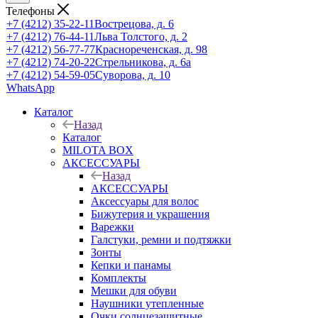
Телефоны
+7 (4212) 35-22-11
Вострецова, д. 6
+7 (4212) 76-44-11
Льва Толстого, д. 2
+7 (4212) 56-77-77
Краснореченская, д. 98
+7 (4212) 74-20-22
Стрельникова, д. 6а
+7 (4212) 54-59-05
Суворова, д. 10
WhatsApp
Каталог
Назад
Каталог
MILOTA BOX
АКСЕССУАРЫ
Назад
АКСЕССУАРЫ
Аксессуары для волос
Бижутерия и украшения
Варежки
Галстуки, ремни и подтяжки
Зонты
Кепки и панамы
Комплекты
Мешки для обуви
Наушники утепленные
Очки солнцезащитные