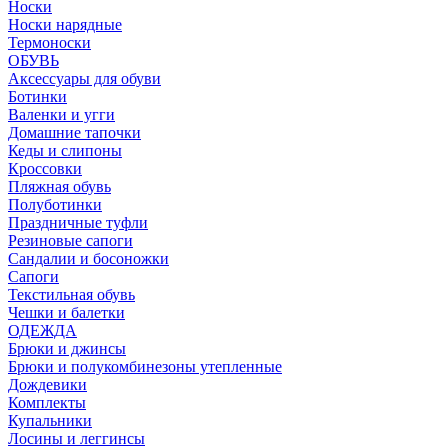
Носки
Носки нарядные
Термоноски
ОБУВЬ
Аксессуары для обуви
Ботинки
Валенки и угги
Домашние тапочки
Кеды и слипоны
Кроссовки
Пляжная обувь
Полуботинки
Праздничные туфли
Резиновые сапоги
Сандалии и босоножки
Сапоги
Текстильная обувь
Чешки и балетки
ОДЕЖДА
Брюки и джинсы
Брюки и полукомбинезоны утепленные
Дождевики
Комплекты
Купальники
Лосины и леггинсы