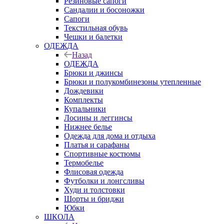
Резиновые сапоги
Сандалии и босоножки
Сапоги
Текстильная обувь
Чешки и балетки
ОДЕЖДА
Назад
ОДЕЖДА
Брюки и джинсы
Брюки и полукомбинезоны утепленные
Дождевики
Комплекты
Купальники
Лосины и леггинсы
Нижнее белье
Одежда для дома и отдыха
Платья и сарафаны
Спортивные костюмы
Термобелье
Флисовая одежда
Футболки и лонгсливы
Худи и толстовки
Шорты и бриджи
Юбки
ШКОЛА