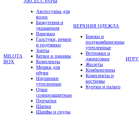
АКСЕССУАРЫ
Аксессуары для
волос
Бижутерия и
ВЕРХНЯЯ ОДЕЖДА
украшения
Варежки
Брюки и
Галстуки, ремни
полукомбинезоны
и подтяжки
утепленные
Зонты
Ветровки и
MILOTA
Кепки и панамы
джинсовки
ИГР
BOX
Комплекты
Жилеты
Мешки для
Комбинезоны
обуви
Комплекты и
Наушники
костюмы
утепленные
Куртки и пальто
Очки
солнцезащитные
Перчатки
Шапки
Шарфы и снуды