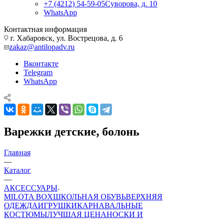
+7 (4212) 54-59-05
Суворова, д. 10
WhatsApp
Контактная информация
г. Хабаровск, ул. Вострецова, д. 6
zakaz@antilopadv.ru
Вконтакте
Telegram
WhatsApp
Варежки детские, болонь
Главная
—
Каталог
—
АКСЕССУАРЫ
MILOTA BOX
ШКОЛЬНАЯ ОБУВЬ
ВЕРХНЯЯ
ОДЕЖДА
ИГРУШКИ
КАРНАВАЛЬНЫЕ
КОСТЮМЫ
ЛУЧШАЯ ЦЕНА
НОСКИ И