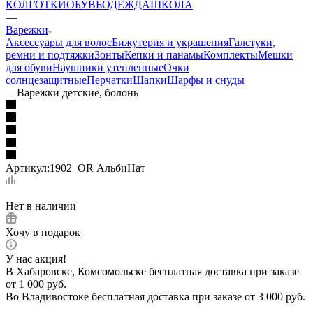
КОЛГОТКИ
ОБУВЬ
ОДЕЖДА
ШКОЛА
—
Варежки
Аксессуары для волос
Бижутерия и украшения
Галстуки,
ремни и подтяжки
Зонты
Кепки и панамы
Комплекты
Мешки
для обуви
Наушники утепленные
Очки
солнцезащитные
Перчатки
Шапки
Шарфы и снуды
—
Варежки детские, болонь
Артикул:
1902_OR АльбиНат
Нет в наличии
Хочу в подарок
У нас акция!
В Хабаровске, Комсомольске бесплатная доставка при заказе
от 1 000 руб.
Во Владивостоке бесплатная доставка при заказе от 3 000 руб.