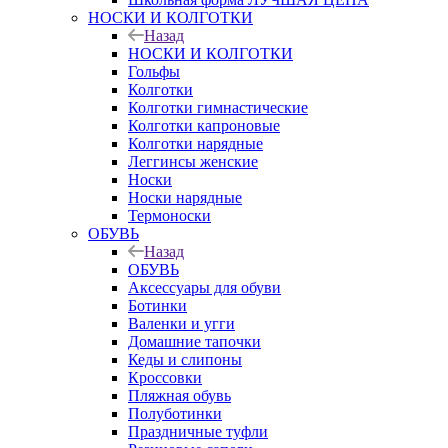
НОСКИ И КОЛГОТКИ
Назад
НОСКИ И КОЛГОТКИ
Гольфы
Колготки
Колготки гимнастические
Колготки капроновые
Колготки нарядные
Леггинсы женские
Носки
Носки нарядные
Термоноски
ОБУВЬ
Назад
ОБУВЬ
Аксессуары для обуви
Ботинки
Валенки и угги
Домашние тапочки
Кеды и слипоны
Кроссовки
Пляжная обувь
Полуботинки
Праздничные туфли