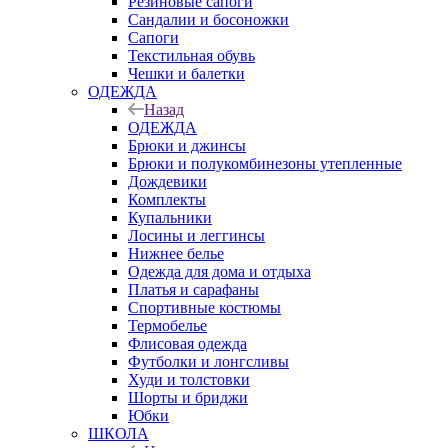
Резиновые сапоги
Сандалии и босоножки
Сапоги
Текстильная обувь
Чешки и балетки
ОДЕЖДА
Назад
ОДЕЖДА
Брюки и джинсы
Брюки и полукомбинезоны утепленные
Дождевики
Комплекты
Купальники
Лосины и леггинсы
Нижнее белье
Одежда для дома и отдыха
Платья и сарафаны
Спортивные костюмы
Термобелье
Флисовая одежда
Футболки и лонгсливы
Худи и толстовки
Шорты и бриджи
Юбки
ШКОЛА