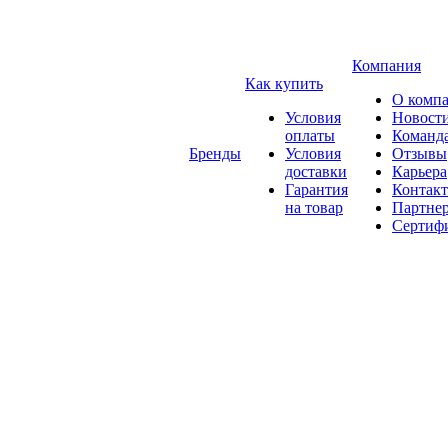
Компания
Как купить
О комп
Условия
Новост
оплаты
Команд
Бренды
Условия
Отзывы
доставки
Карьера
Гарантия
Контак
на товар
Партне
Сертиф