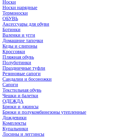
Носки
Носки нарядные
Термоноски
ОБУВЬ
Аксессуары для обуви
Ботинки
Валенки и угги
Домашние тапочки
Кеды и слипоны
Кроссовки
Пляжная обувь
Полуботинки
Праздничные туфли
Резиновые сапоги
Сандалии и босоножки
Сапоги
Текстильная обувь
Чешки и балетки
ОДЕЖДА
Брюки и джинсы
Брюки и полукомбинезоны утепленные
Дождевики
Комплекты
Купальники
Лосины и леггинсы