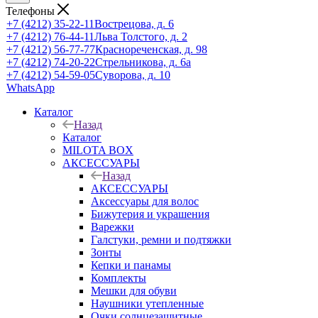
Телефоны
+7 (4212) 35-22-11
Вострецова, д. 6
+7 (4212) 76-44-11
Льва Толстого, д. 2
+7 (4212) 56-77-77
Краснореченская, д. 98
+7 (4212) 74-20-22
Стрельникова, д. 6а
+7 (4212) 54-59-05
Суворова, д. 10
WhatsApp
Каталог
Назад
Каталог
MILOTA BOX
АКСЕССУАРЫ
Назад
АКСЕССУАРЫ
Аксессуары для волос
Бижутерия и украшения
Варежки
Галстуки, ремни и подтяжки
Зонты
Кепки и панамы
Комплекты
Мешки для обуви
Наушники утепленные
Очки солнцезащитные