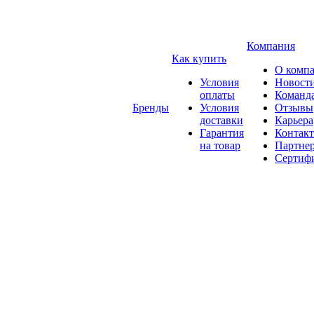
Компания
Как купить
О комп
Условия
Новост
оплаты
Команд
Бренды
Условия
Отзывы
доставки
Карьера
Гарантия
Контак
на товар
Партне
Сертиф