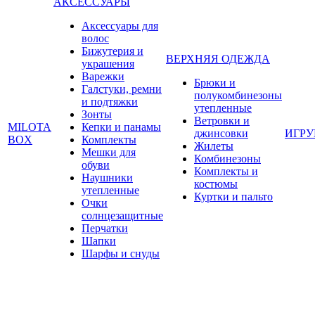
АКСЕССУАРЫ
Аксессуары для
волос
Бижутерия и
ВЕРХНЯЯ ОДЕЖДА
украшения
Варежки
Брюки и
Галстуки, ремни
полукомбинезоны
и подтяжки
утепленные
Зонты
Ветровки и
MILOTA
Кепки и панамы
джинсовки
ИГР
BOX
Комплекты
Жилеты
Мешки для
Комбинезоны
обуви
Комплекты и
Наушники
костюмы
утепленные
Куртки и пальто
Очки
солнцезащитные
Перчатки
Шапки
Шарфы и снуды