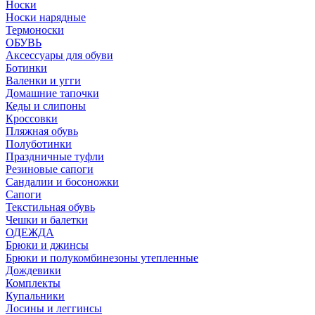
Носки
Носки нарядные
Термоноски
ОБУВЬ
Аксессуары для обуви
Ботинки
Валенки и угги
Домашние тапочки
Кеды и слипоны
Кроссовки
Пляжная обувь
Полуботинки
Праздничные туфли
Резиновые сапоги
Сандалии и босоножки
Сапоги
Текстильная обувь
Чешки и балетки
ОДЕЖДА
Брюки и джинсы
Брюки и полукомбинезоны утепленные
Дождевики
Комплекты
Купальники
Лосины и леггинсы