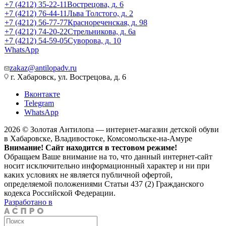
+7 (4212) 35-22-11
Вострецова, д. 6
+7 (4212) 76-44-11
Льва Толстого, д. 2
+7 (4212) 56-77-77
Краснореченская, д. 98
+7 (4212) 74-20-22
Стрельникова, д. 6а
+7 (4212) 54-59-05
Суворова, д. 10
WhatsApp
zakaz@antilopadv.ru
г. Хабаровск, ул. Вострецова, д. 6
Вконтакте
Telegram
WhatsApp
2026 © Золотая Антилопа — интернет-магазин детской обуви
в Хабаровске, Владивостоке, Комсомольске-на-Амуре
Внимание! Сайт находится в тестовом режиме!
Обращаем Ваше внимание на то, что данный интернет-сайт
носит исключительно информационный характер и ни при
каких условиях не является публичной офертой,
определяемой положениями Статьи 437 (2) Гражданского
кодекса Российской Федерации.
Разработано в