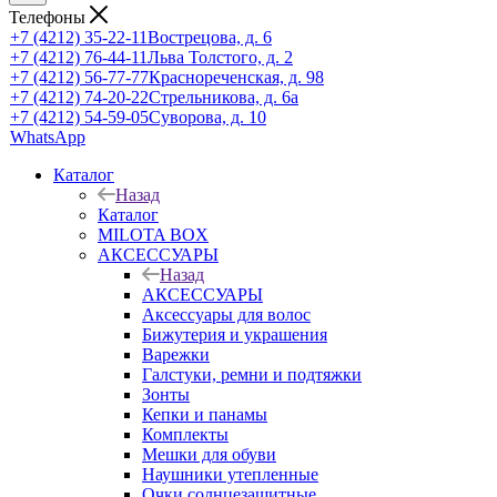
Телефоны
+7 (4212) 35-22-11
Вострецова, д. 6
+7 (4212) 76-44-11
Льва Толстого, д. 2
+7 (4212) 56-77-77
Краснореченская, д. 98
+7 (4212) 74-20-22
Стрельникова, д. 6а
+7 (4212) 54-59-05
Суворова, д. 10
WhatsApp
Каталог
Назад
Каталог
MILOTA BOX
АКСЕССУАРЫ
Назад
АКСЕССУАРЫ
Аксессуары для волос
Бижутерия и украшения
Варежки
Галстуки, ремни и подтяжки
Зонты
Кепки и панамы
Комплекты
Мешки для обуви
Наушники утепленные
Очки солнцезащитные