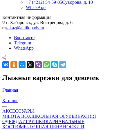
+7 (4212) 54-59-05
Суворова, д. 10
WhatsApp
Контактная информация
г. Хабаровск, ул. Вострецова, д. 6
zakaz@antilopadv.ru
Вконтакте
Telegram
WhatsApp
Лыжные варежки для девочек
Главная
—
Каталог
—
АКСЕССУАРЫ
MILOTA BOX
ШКОЛЬНАЯ ОБУВЬ
ВЕРХНЯЯ
ОДЕЖДА
ИГРУШКИ
КАРНАВАЛЬНЫЕ
КОСТЮМЫ
ЛУЧШАЯ ЦЕНА
НОСКИ И