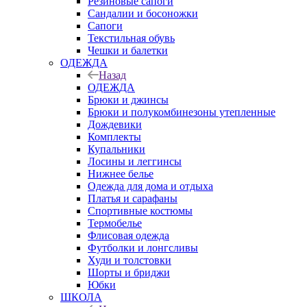
Резиновые сапоги
Сандалии и босоножки
Сапоги
Текстильная обувь
Чешки и балетки
ОДЕЖДА
Назад
ОДЕЖДА
Брюки и джинсы
Брюки и полукомбинезоны утепленные
Дождевики
Комплекты
Купальники
Лосины и леггинсы
Нижнее белье
Одежда для дома и отдыха
Платья и сарафаны
Спортивные костюмы
Термобелье
Флисовая одежда
Футболки и лонгсливы
Худи и толстовки
Шорты и бриджи
Юбки
ШКОЛА