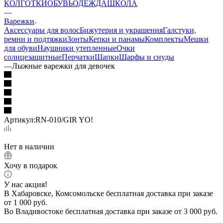
КОЛГОТКИ
ОБУВЬ
ОДЕЖДА
ШКОЛА
—
Варежки
Аксессуары для волос
Бижутерия и украшения
Галстуки,
ремни и подтяжки
Зонты
Кепки и панамы
Комплекты
Мешки
для обуви
Наушники утепленные
Очки
солнцезащитные
Перчатки
Шапки
Шарфы и снуды
—
Лыжные варежки для девочек
Артикул:
RN-010/GIR YO!
Нет в наличии
Хочу в подарок
У нас акция!
В Хабаровске, Комсомольске бесплатная доставка при заказе
от 1 000 руб.
Во Владивостоке бесплатная доставка при заказе от 3 000 руб.