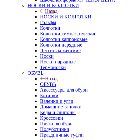
НОСКИ И КОЛГОТКИ
Назад
НОСКИ И КОЛГОТКИ
Гольфы
Колготки
Колготки гимнастические
Колготки капроновые
Колготки нарядные
Леггинсы женские
Носки
Носки нарядные
Термоноски
ОБУВЬ
Назад
ОБУВЬ
Аксессуары для обуви
Ботинки
Валенки и угги
Домашние тапочки
Кеды и слипоны
Кроссовки
Пляжная обувь
Полуботинки
Праздничные туфли