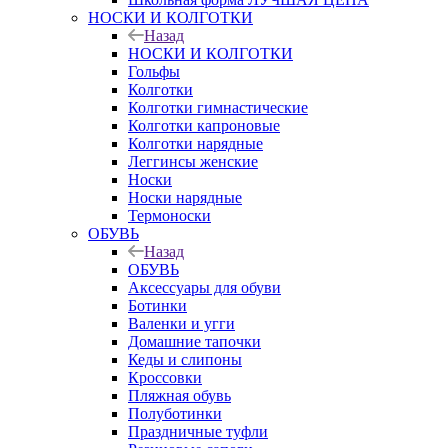
НОСКИ И КОЛГОТКИ
Назад
НОСКИ И КОЛГОТКИ
Гольфы
Колготки
Колготки гимнастические
Колготки капроновые
Колготки нарядные
Леггинсы женские
Носки
Носки нарядные
Термоноски
ОБУВЬ
Назад
ОБУВЬ
Аксессуары для обуви
Ботинки
Валенки и угги
Домашние тапочки
Кеды и слипоны
Кроссовки
Пляжная обувь
Полуботинки
Праздничные туфли