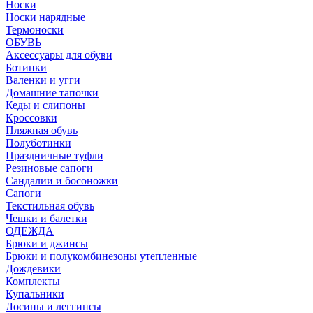
Носки
Носки нарядные
Термоноски
ОБУВЬ
Аксессуары для обуви
Ботинки
Валенки и угги
Домашние тапочки
Кеды и слипоны
Кроссовки
Пляжная обувь
Полуботинки
Праздничные туфли
Резиновые сапоги
Сандалии и босоножки
Сапоги
Текстильная обувь
Чешки и балетки
ОДЕЖДА
Брюки и джинсы
Брюки и полукомбинезоны утепленные
Дождевики
Комплекты
Купальники
Лосины и леггинсы