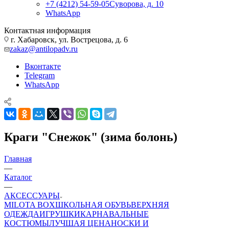
+7 (4212) 54-59-05
Суворова, д. 10
WhatsApp
Контактная информация
г. Хабаровск, ул. Вострецова, д. 6
zakaz@antilopadv.ru
Вконтакте
Telegram
WhatsApp
Краги "Снежок" (зима болонь)
Главная
—
Каталог
—
АКСЕССУАРЫ
MILOTA BOX
ШКОЛЬНАЯ ОБУВЬ
ВЕРХНЯЯ
ОДЕЖДА
ИГРУШКИ
КАРНАВАЛЬНЫЕ
КОСТЮМЫ
ЛУЧШАЯ ЦЕНА
НОСКИ И