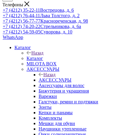
Телефоны
+7 (4212) 35-22-11
Вострецова, д. 6
+7 (4212) 76-44-11
Льва Толстого, д. 2
+7 (4212) 56-77-77
Краснореченская, д. 98
+7 (4212) 74-20-22
Стрельникова, д. 6а
+7 (4212) 54-59-05
Суворова, д. 10
WhatsApp
Каталог
Назад
Каталог
MILOTA BOX
АКСЕССУАРЫ
Назад
АКСЕССУАРЫ
Аксессуары для волос
Бижутерия и украшения
Варежки
Галстуки, ремни и подтяжки
Зонты
Кепки и панамы
Комплекты
Мешки для обуви
Наушники утепленные
Очки солнцезащитные