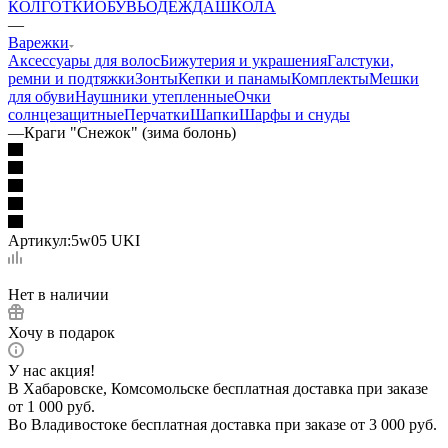
КОЛГОТКИ
ОБУВЬ
ОДЕЖДА
ШКОЛА
—
Варежки
Аксессуары для волос
Бижутерия и украшения
Галстуки,
ремни и подтяжки
Зонты
Кепки и панамы
Комплекты
Мешки
для обуви
Наушники утепленные
Очки
солнцезащитные
Перчатки
Шапки
Шарфы и снуды
—
Краги "Снежок" (зима болонь)
Артикул:
5w05 UKI
Нет в наличии
Хочу в подарок
У нас акция!
В Хабаровске, Комсомольске бесплатная доставка при заказе
от 1 000 руб.
Во Владивостоке бесплатная доставка при заказе от 3 000 руб.