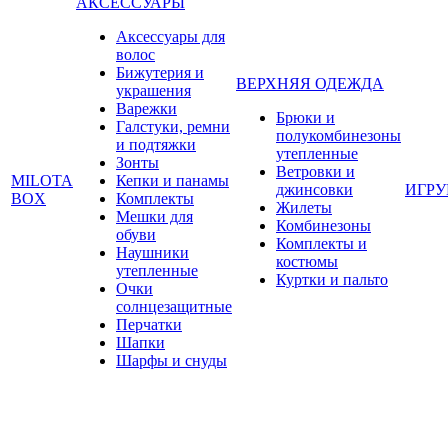
АКСЕССУАРЫ
Аксессуары для
волос
Бижутерия и
ВЕРХНЯЯ ОДЕЖДА
украшения
Варежки
Брюки и
Галстуки, ремни
полукомбинезоны
и подтяжки
утепленные
Зонты
Ветровки и
MILOTA
Кепки и панамы
джинсовки
ИГР
BOX
Комплекты
Жилеты
Мешки для
Комбинезоны
обуви
Комплекты и
Наушники
костюмы
утепленные
Куртки и пальто
Очки
солнцезащитные
Перчатки
Шапки
Шарфы и снуды