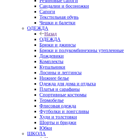
Резиновые сапоги
Сандалии и босоножки
Сапоги
Текстильная обувь
Чешки и балетки
ОДЕЖДА
Назад
ОДЕЖДА
Брюки и джинсы
Брюки и полукомбинезоны утепленные
Дождевики
Комплекты
Купальники
Лосины и леггинсы
Нижнее белье
Одежда для дома и отдыха
Платья и сарафаны
Спортивные костюмы
Термобелье
Флисовая одежда
Футболки и лонгсливы
Худи и толстовки
Шорты и бриджи
Юбки
ШКОЛА