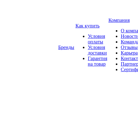
Компания
Как купить
О комп
Условия
Новост
оплаты
Команд
Бренды
Условия
Отзывы
доставки
Карьера
Гарантия
Контак
на товар
Партне
Сертиф