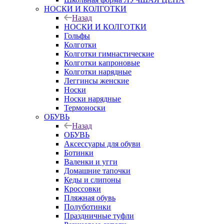
НОСКИ И КОЛГОТКИ
Назад
НОСКИ И КОЛГОТКИ
Гольфы
Колготки
Колготки гимнастические
Колготки капроновые
Колготки нарядные
Леггинсы женские
Носки
Носки нарядные
Термоноски
ОБУВЬ
Назад
ОБУВЬ
Аксессуары для обуви
Ботинки
Валенки и угги
Домашние тапочки
Кеды и слипоны
Кроссовки
Пляжная обувь
Полуботинки
Праздничные туфли