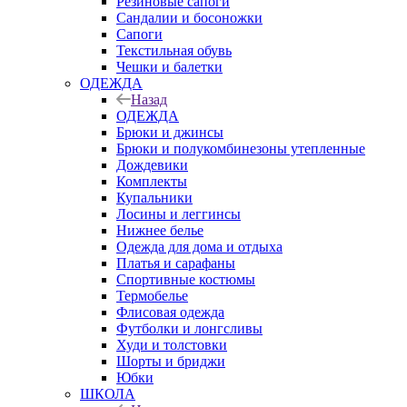
Резиновые сапоги
Сандалии и босоножки
Сапоги
Текстильная обувь
Чешки и балетки
ОДЕЖДА
Назад
ОДЕЖДА
Брюки и джинсы
Брюки и полукомбинезоны утепленные
Дождевики
Комплекты
Купальники
Лосины и леггинсы
Нижнее белье
Одежда для дома и отдыха
Платья и сарафаны
Спортивные костюмы
Термобелье
Флисовая одежда
Футболки и лонгсливы
Худи и толстовки
Шорты и бриджи
Юбки
ШКОЛА