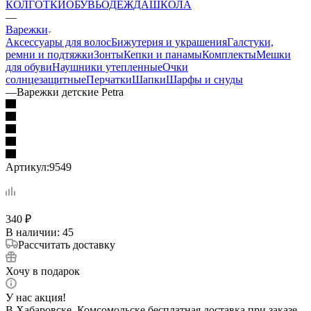
КОЛГОТКИ
ОБУВЬ
ОДЕЖДА
ШКОЛА
—
Варежки
Аксессуары для волос
Бижутерия и украшения
Галстуки,
ремни и подтяжки
Зонты
Кепки и панамы
Комплекты
Мешки
для обуви
Наушники утепленные
Очки
солнцезащитные
Перчатки
Шапки
Шарфы и снуды
—
Варежки детские Petra
Артикул:
9549
340
₽
В наличии
: 45
Рассчитать доставку
Хочу в подарок
У нас акция!
В Хабаровске, Комсомольске бесплатная доставка при заказе