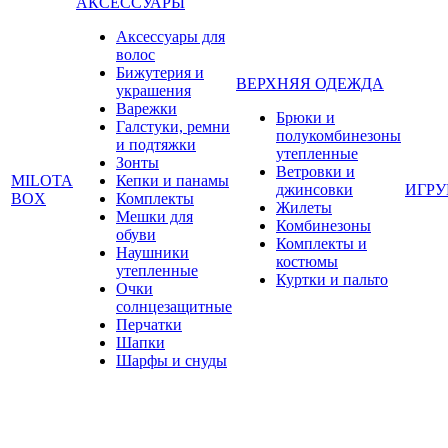
АКСЕССУАРЫ
Аксессуары для
волос
Бижутерия и
ВЕРХНЯЯ ОДЕЖДА
украшения
Варежки
Брюки и
Галстуки, ремни
полукомбинезоны
и подтяжки
утепленные
Зонты
Ветровки и
MILOTA
Кепки и панамы
джинсовки
ИГР
BOX
Комплекты
Жилеты
Мешки для
Комбинезоны
обуви
Комплекты и
Наушники
костюмы
утепленные
Куртки и пальто
Очки
солнцезащитные
Перчатки
Шапки
Шарфы и снуды