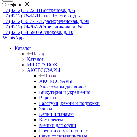
Телефоны
+7 (4212) 35-22-11
Вострецова, д. 6
+7 (4212) 76-44-11
Льва Толстого, д. 2
+7 (4212) 56-77-77
Краснореченская, д. 98
+7 (4212) 74-20-22
Стрельникова, д. 6а
+7 (4212) 54-59-05
Суворова, д. 10
WhatsApp
Каталог
Назад
Каталог
MILOTA BOX
АКСЕССУАРЫ
Назад
АКСЕССУАРЫ
Аксессуары для волос
Бижутерия и украшения
Варежки
Галстуки, ремни и подтяжки
Зонты
Кепки и панамы
Комплекты
Мешки для обуви
Наушники утепленные
Очки солнцезащитные