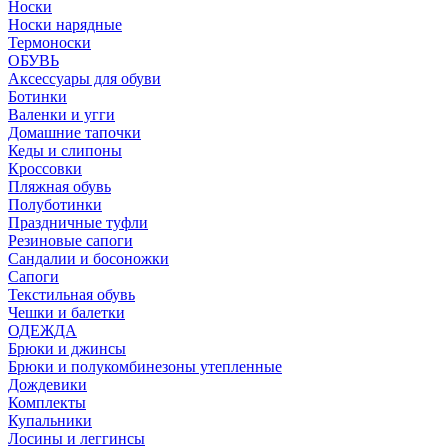
Носки
Носки нарядные
Термоноски
ОБУВЬ
Аксессуары для обуви
Ботинки
Валенки и угги
Домашние тапочки
Кеды и слипоны
Кроссовки
Пляжная обувь
Полуботинки
Праздничные туфли
Резиновые сапоги
Сандалии и босоножки
Сапоги
Текстильная обувь
Чешки и балетки
ОДЕЖДА
Брюки и джинсы
Брюки и полукомбинезоны утепленные
Дождевики
Комплекты
Купальники
Лосины и леггинсы