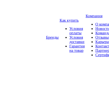
Компания
Как купить
О комп
Условия
Новост
оплаты
Команд
Бренды
Условия
Отзывы
доставки
Карьера
Гарантия
Контак
на товар
Партне
Сертиф