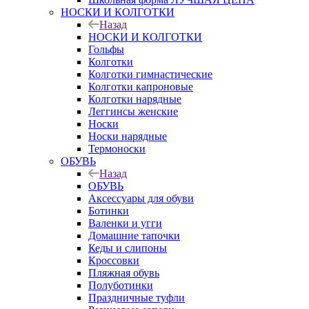
НОСКИ И КОЛГОТКИ
Назад
НОСКИ И КОЛГОТКИ
Гольфы
Колготки
Колготки гимнастические
Колготки капроновые
Колготки нарядные
Леггинсы женские
Носки
Носки нарядные
Термоноски
ОБУВЬ
Назад
ОБУВЬ
Аксессуары для обуви
Ботинки
Валенки и угги
Домашние тапочки
Кеды и слипоны
Кроссовки
Пляжная обувь
Полуботинки
Праздничные туфли