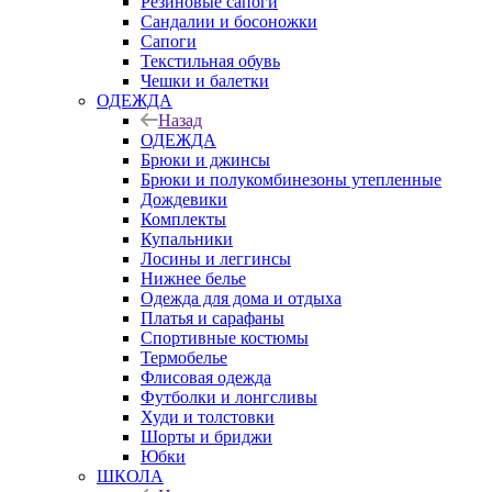
Резиновые сапоги
Сандалии и босоножки
Сапоги
Текстильная обувь
Чешки и балетки
ОДЕЖДА
Назад
ОДЕЖДА
Брюки и джинсы
Брюки и полукомбинезоны утепленные
Дождевики
Комплекты
Купальники
Лосины и леггинсы
Нижнее белье
Одежда для дома и отдыха
Платья и сарафаны
Спортивные костюмы
Термобелье
Флисовая одежда
Футболки и лонгсливы
Худи и толстовки
Шорты и бриджи
Юбки
ШКОЛА