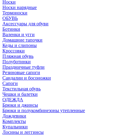
Носки
Носки нарядные
Термоноски
ОБУВЬ
Аксессуары для обуви
Ботинки
Валенки и угги
Домашние тапочки
Кеды и слипоны
Кроссовки
Пляжная обувь
Полуботинки
Праздничные туфли
Резиновые сапоги
Сандалии и босоножки
Сапоги
Текстильная обувь
Чешки и балетки
ОДЕЖДА
Брюки и джинсы
Брюки и полукомбинезоны утепленные
Дождевики
Комплекты
Купальники
Лосины и леггинсы