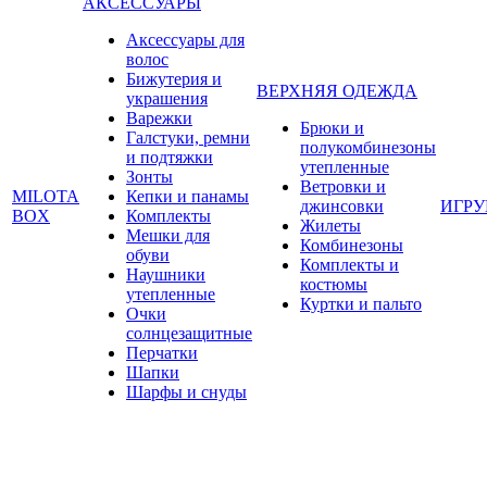
АКСЕССУАРЫ
Аксессуары для
волос
Бижутерия и
ВЕРХНЯЯ ОДЕЖДА
украшения
Варежки
Брюки и
Галстуки, ремни
полукомбинезоны
и подтяжки
утепленные
Зонты
Ветровки и
MILOTA
Кепки и панамы
джинсовки
ИГР
BOX
Комплекты
Жилеты
Мешки для
Комбинезоны
обуви
Комплекты и
Наушники
костюмы
утепленные
Куртки и пальто
Очки
солнцезащитные
Перчатки
Шапки
Шарфы и снуды