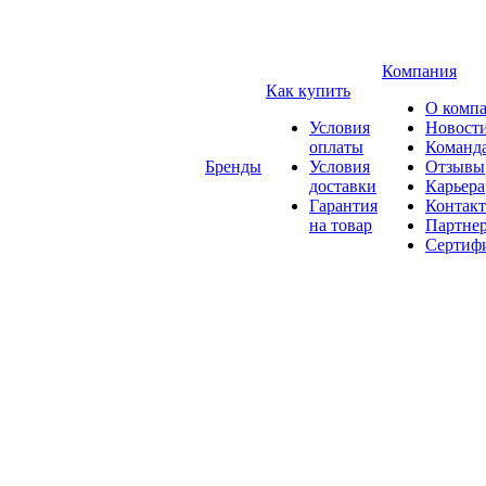
Компания
Как купить
О комп
Условия
Новост
оплаты
Команд
Бренды
Условия
Отзывы
доставки
Карьера
Гарантия
Контак
на товар
Партне
Сертиф