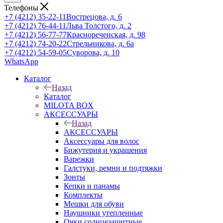
Телефоны
+7 (4212) 35-22-11
Вострецова, д. 6
+7 (4212) 76-44-11
Льва Толстого, д. 2
+7 (4212) 56-77-77
Краснореченская, д. 98
+7 (4212) 74-20-22
Стрельникова, д. 6а
+7 (4212) 54-59-05
Суворова, д. 10
WhatsApp
Каталог
Назад
Каталог
MILOTA BOX
АКСЕССУАРЫ
Назад
АКСЕССУАРЫ
Аксессуары для волос
Бижутерия и украшения
Варежки
Галстуки, ремни и подтяжки
Зонты
Кепки и панамы
Комплекты
Мешки для обуви
Наушники утепленные
Очки солнцезащитные