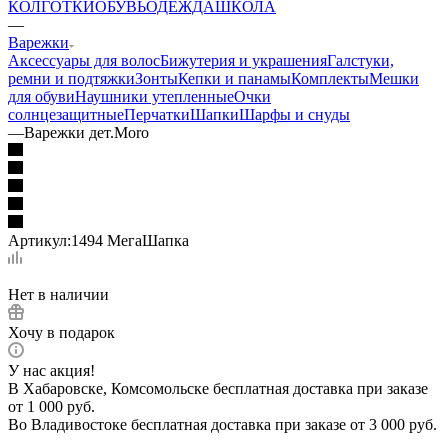
КОЛГОТКИ
ОБУВЬ
ОДЕЖДА
ШКОЛА
—
Варежки
Аксессуары для волос
Бижутерия и украшения
Галстуки,
ремни и подтяжки
Зонты
Кепки и панамы
Комплекты
Мешки
для обуви
Наушники утепленные
Очки
солнцезащитные
Перчатки
Шапки
Шарфы и снуды
—
Варежки дет.Moro
Артикул:
1494 МегаШапка
Нет в наличии
Хочу в подарок
У нас акция!
В Хабаровске, Комсомольске бесплатная доставка при заказе
от 1 000 руб.
Во Владивостоке бесплатная доставка при заказе от 3 000 руб.