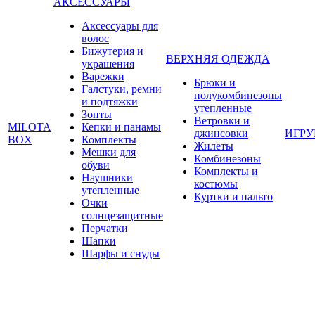
АКСЕССУАРЫ
Аксессуары для
волос
Бижутерия и
ВЕРХНЯЯ ОДЕЖДА
украшения
Варежки
Брюки и
Галстуки, ремни
полукомбинезоны
и подтяжки
утепленные
Зонты
Ветровки и
MILOTA
Кепки и панамы
джинсовки
ИГР
BOX
Комплекты
Жилеты
Мешки для
Комбинезоны
обуви
Комплекты и
Наушники
костюмы
утепленные
Куртки и пальто
Очки
солнцезащитные
Перчатки
Шапки
Шарфы и снуды