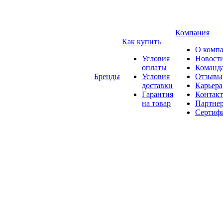
Компания
Как купить
О комп
Условия
Новост
оплаты
Команд
Бренды
Условия
Отзывы
доставки
Карьера
Гарантия
Контак
на товар
Партне
Сертиф