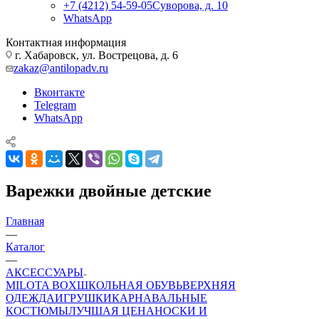
+7 (4212) 54-59-05
Суворова, д. 10
WhatsApp
Контактная информация
г. Хабаровск, ул. Вострецова, д. 6
zakaz@antilopadv.ru
Вконтакте
Telegram
WhatsApp
Варежки двойные детские
Главная
—
Каталог
—
АКСЕССУАРЫ
MILOTA BOX
ШКОЛЬНАЯ ОБУВЬ
ВЕРХНЯЯ
ОДЕЖДА
ИГРУШКИ
КАРНАВАЛЬНЫЕ
КОСТЮМЫ
ЛУЧШАЯ ЦЕНА
НОСКИ И