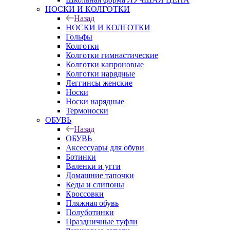
НОСКИ И КОЛГОТКИ
Назад
НОСКИ И КОЛГОТКИ
Гольфы
Колготки
Колготки гимнастические
Колготки капроновые
Колготки нарядные
Леггинсы женские
Носки
Носки нарядные
Термоноски
ОБУВЬ
Назад
ОБУВЬ
Аксессуары для обуви
Ботинки
Валенки и угги
Домашние тапочки
Кеды и слипоны
Кроссовки
Пляжная обувь
Полуботинки
Праздничные туфли