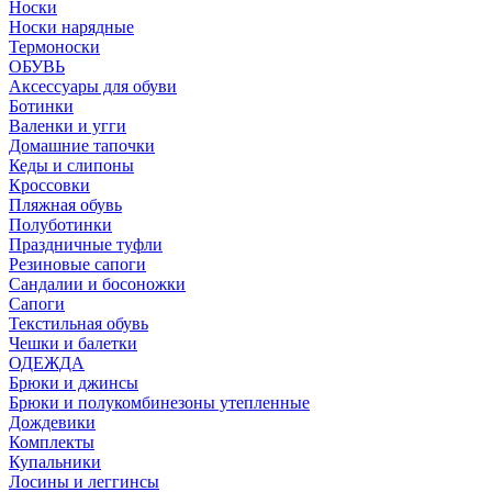
Носки
Носки нарядные
Термоноски
ОБУВЬ
Аксессуары для обуви
Ботинки
Валенки и угги
Домашние тапочки
Кеды и слипоны
Кроссовки
Пляжная обувь
Полуботинки
Праздничные туфли
Резиновые сапоги
Сандалии и босоножки
Сапоги
Текстильная обувь
Чешки и балетки
ОДЕЖДА
Брюки и джинсы
Брюки и полукомбинезоны утепленные
Дождевики
Комплекты
Купальники
Лосины и леггинсы