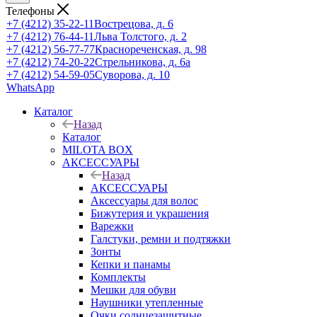
Телефоны
+7 (4212) 35-22-11
Вострецова, д. 6
+7 (4212) 76-44-11
Льва Толстого, д. 2
+7 (4212) 56-77-77
Краснореченская, д. 98
+7 (4212) 74-20-22
Стрельникова, д. 6а
+7 (4212) 54-59-05
Суворова, д. 10
WhatsApp
Каталог
Назад
Каталог
MILOTA BOX
АКСЕССУАРЫ
Назад
АКСЕССУАРЫ
Аксессуары для волос
Бижутерия и украшения
Варежки
Галстуки, ремни и подтяжки
Зонты
Кепки и панамы
Комплекты
Мешки для обуви
Наушники утепленные
Очки солнцезащитные