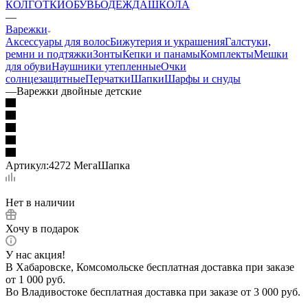
КОЛГОТКИ
ОБУВЬ
ОДЕЖДА
ШКОЛА
—
Варежки
Аксессуары для волос
Бижутерия и украшения
Галстуки,
ремни и подтяжки
Зонты
Кепки и панамы
Комплекты
Мешки
для обуви
Наушники утепленные
Очки
солнцезащитные
Перчатки
Шапки
Шарфы и снуды
—
Варежки двойные детские
Артикул:
4272 МегаШапка
Нет в наличии
Хочу в подарок
У нас акция!
В Хабаровске, Комсомольске бесплатная доставка при заказе
от 1 000 руб.
Во Владивостоке бесплатная доставка при заказе от 3 000 руб.