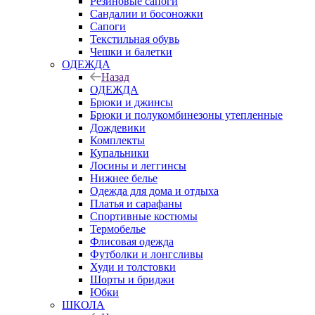
Резиновые сапоги
Сандалии и босоножки
Сапоги
Текстильная обувь
Чешки и балетки
ОДЕЖДА
Назад
ОДЕЖДА
Брюки и джинсы
Брюки и полукомбинезоны утепленные
Дождевики
Комплекты
Купальники
Лосины и леггинсы
Нижнее белье
Одежда для дома и отдыха
Платья и сарафаны
Спортивные костюмы
Термобелье
Флисовая одежда
Футболки и лонгсливы
Худи и толстовки
Шорты и бриджи
Юбки
ШКОЛА