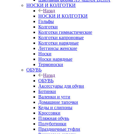
НОСКИ И КОЛГОТКИ
Назад
НОСКИ И КОЛГОТКИ
Гольфы
Колготки
Колготки гимнастические
Колготки капроновые
Колготки нарядные
Леггинсы женские
Носки
Носки нарядные
Термоноски
ОБУВЬ
Назад
ОБУВЬ
Аксессуары для обуви
Ботинки
Валенки и угги
Домашние тапочки
Кеды и слипоны
Кроссовки
Пляжная обувь
Полуботинки
Праздничные туфли