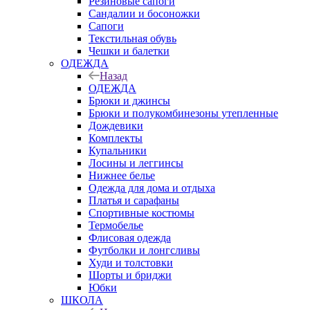
Резиновые сапоги
Сандалии и босоножки
Сапоги
Текстильная обувь
Чешки и балетки
ОДЕЖДА
Назад
ОДЕЖДА
Брюки и джинсы
Брюки и полукомбинезоны утепленные
Дождевики
Комплекты
Купальники
Лосины и леггинсы
Нижнее белье
Одежда для дома и отдыха
Платья и сарафаны
Спортивные костюмы
Термобелье
Флисовая одежда
Футболки и лонгсливы
Худи и толстовки
Шорты и бриджи
Юбки
ШКОЛА