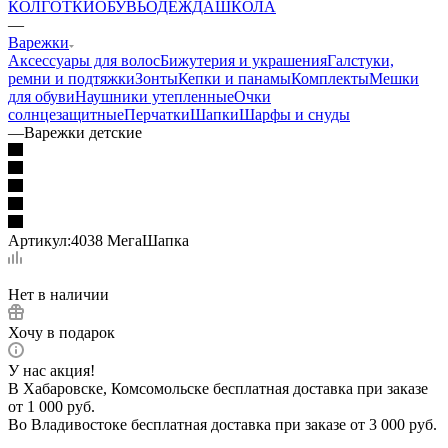
КОЛГОТКИ
ОБУВЬ
ОДЕЖДА
ШКОЛА
—
Варежки
Аксессуары для волос
Бижутерия и украшения
Галстуки,
ремни и подтяжки
Зонты
Кепки и панамы
Комплекты
Мешки
для обуви
Наушники утепленные
Очки
солнцезащитные
Перчатки
Шапки
Шарфы и снуды
—
Варежки детские
Артикул:
4038 МегаШапка
Нет в наличии
Хочу в подарок
У нас акция!
В Хабаровске, Комсомольске бесплатная доставка при заказе
от 1 000 руб.
Во Владивостоке бесплатная доставка при заказе от 3 000 руб.