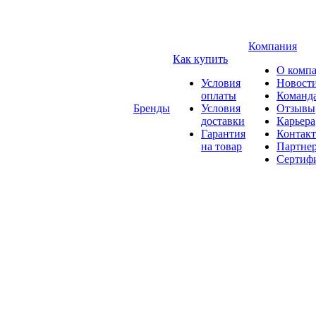
Компания
Как купить
О комп
Условия
Новост
оплаты
Команд
Бренды
Условия
Отзывы
доставки
Карьера
Гарантия
Контак
на товар
Партне
Сертиф