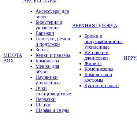
АКСЕССУАРЫ
Аксессуары для
волос
Бижутерия и
ВЕРХНЯЯ ОДЕЖДА
украшения
Варежки
Брюки и
Галстуки, ремни
полукомбинезоны
и подтяжки
утепленные
Зонты
Ветровки и
MILOTA
Кепки и панамы
джинсовки
ИГР
BOX
Комплекты
Жилеты
Мешки для
Комбинезоны
обуви
Комплекты и
Наушники
костюмы
утепленные
Куртки и пальто
Очки
солнцезащитные
Перчатки
Шапки
Шарфы и снуды