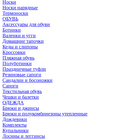
Носки
Носки нарядные
Термоноски
ОБУВЬ
Аксессуары для обуви
Ботинки
Валенки и угги
Домашние тапочки
Кеды и слипоны
Кроссовки
Пляжная обувь
Полуботинки
Праздничные туфли
Резиновые сапоги
Сандалии и босоножки
Сапоги
Текстильная обувь
Чешки и балетки
ОДЕЖДА
Брюки и джинсы
Брюки и полукомбинезоны утепленные
Дождевики
Комплекты
Купальники
Лосины и леггинсы