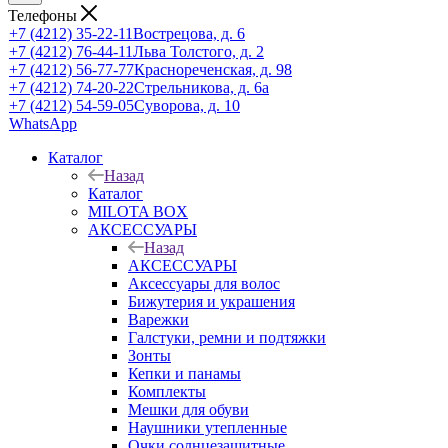
Телефоны
+7 (4212) 35-22-11
Вострецова, д. 6
+7 (4212) 76-44-11
Льва Толстого, д. 2
+7 (4212) 56-77-77
Краснореченская, д. 98
+7 (4212) 74-20-22
Стрельникова, д. 6а
+7 (4212) 54-59-05
Суворова, д. 10
WhatsApp
Каталог
Назад
Каталог
MILOTA BOX
АКСЕССУАРЫ
Назад
АКСЕССУАРЫ
Аксессуары для волос
Бижутерия и украшения
Варежки
Галстуки, ремни и подтяжки
Зонты
Кепки и панамы
Комплекты
Мешки для обуви
Наушники утепленные
Очки солнцезащитные