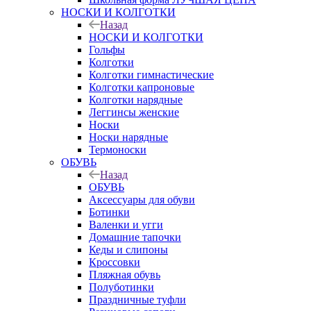
НОСКИ И КОЛГОТКИ
Назад
НОСКИ И КОЛГОТКИ
Гольфы
Колготки
Колготки гимнастические
Колготки капроновые
Колготки нарядные
Леггинсы женские
Носки
Носки нарядные
Термоноски
ОБУВЬ
Назад
ОБУВЬ
Аксессуары для обуви
Ботинки
Валенки и угги
Домашние тапочки
Кеды и слипоны
Кроссовки
Пляжная обувь
Полуботинки
Праздничные туфли