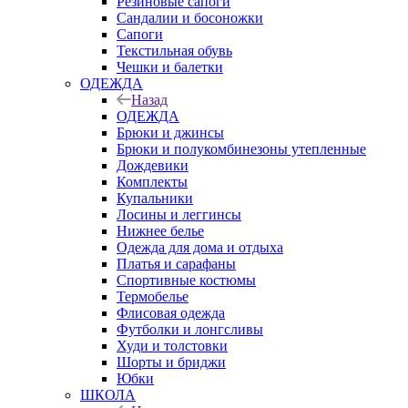
Резиновые сапоги
Сандалии и босоножки
Сапоги
Текстильная обувь
Чешки и балетки
ОДЕЖДА
Назад
ОДЕЖДА
Брюки и джинсы
Брюки и полукомбинезоны утепленные
Дождевики
Комплекты
Купальники
Лосины и леггинсы
Нижнее белье
Одежда для дома и отдыха
Платья и сарафаны
Спортивные костюмы
Термобелье
Флисовая одежда
Футболки и лонгсливы
Худи и толстовки
Шорты и бриджи
Юбки
ШКОЛА