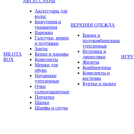
АКСЕССУАРЫ
Аксессуары для
волос
Бижутерия и
ВЕРХНЯЯ ОДЕЖДА
украшения
Варежки
Брюки и
Галстуки, ремни
полукомбинезоны
и подтяжки
утепленные
Зонты
Ветровки и
MILOTA
Кепки и панамы
джинсовки
ИГР
BOX
Комплекты
Жилеты
Мешки для
Комбинезоны
обуви
Комплекты и
Наушники
костюмы
утепленные
Куртки и пальто
Очки
солнцезащитные
Перчатки
Шапки
Шарфы и снуды