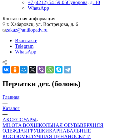
+7 (4212) 54-59-05
Суворова, д. 10
WhatsApp
Контактная информация
г. Хабаровск, ул. Вострецова, д. 6
zakaz@antilopadv.ru
Вконтакте
Telegram
WhatsApp
Перчатки дет. (болонь)
Главная
—
Каталог
—
АКСЕССУАРЫ
MILOTA BOX
ШКОЛЬНАЯ ОБУВЬ
ВЕРХНЯЯ
ОДЕЖДА
ИГРУШКИ
КАРНАВАЛЬНЫЕ
КОСТЮМЫ
ЛУЧШАЯ ЦЕНА
НОСКИ И