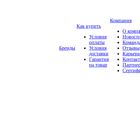
Компания
Как купить
О комп
Условия
Новост
оплаты
Команд
Бренды
Условия
Отзывы
доставки
Карьера
Гарантия
Контак
на товар
Партне
Сертиф