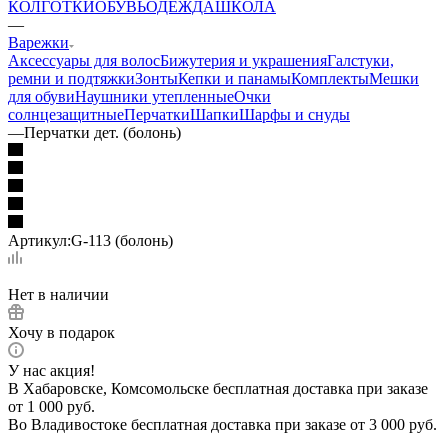
КОЛГОТКИ
ОБУВЬ
ОДЕЖДА
ШКОЛА
—
Варежки
Аксессуары для волос
Бижутерия и украшения
Галстуки,
ремни и подтяжки
Зонты
Кепки и панамы
Комплекты
Мешки
для обуви
Наушники утепленные
Очки
солнцезащитные
Перчатки
Шапки
Шарфы и снуды
—
Перчатки дет. (болонь)
Артикул:
G-113 (болонь)
Нет в наличии
Хочу в подарок
У нас акция!
В Хабаровске, Комсомольске бесплатная доставка при заказе
от 1 000 руб.
Во Владивостоке бесплатная доставка при заказе от 3 000 руб.