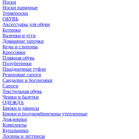
Носки
Носки нарядные
Термоноски
ОБУВЬ
Аксессуары для обуви
Ботинки
Валенки и угги
Домашние тапочки
Кеды и слипоны
Кроссовки
Пляжная обувь
Полуботинки
Праздничные туфли
Резиновые сапоги
Сандалии и босоножки
Сапоги
Текстильная обувь
Чешки и балетки
ОДЕЖДА
Брюки и джинсы
Брюки и полукомбинезоны утепленные
Дождевики
Комплекты
Купальники
Лосины и леггинсы