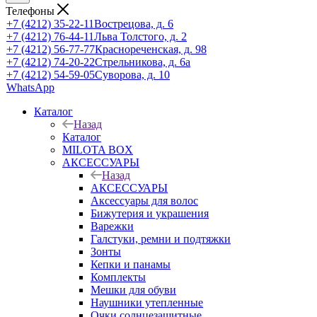
Телефоны
+7 (4212) 35-22-11
Вострецова, д. 6
+7 (4212) 76-44-11
Льва Толстого, д. 2
+7 (4212) 56-77-77
Краснореченская, д. 98
+7 (4212) 74-20-22
Стрельникова, д. 6а
+7 (4212) 54-59-05
Суворова, д. 10
WhatsApp
Каталог
Назад
Каталог
MILOTA BOX
АКСЕССУАРЫ
Назад
АКСЕССУАРЫ
Аксессуары для волос
Бижутерия и украшения
Варежки
Галстуки, ремни и подтяжки
Зонты
Кепки и панамы
Комплекты
Мешки для обуви
Наушники утепленные
Очки солнцезащитные