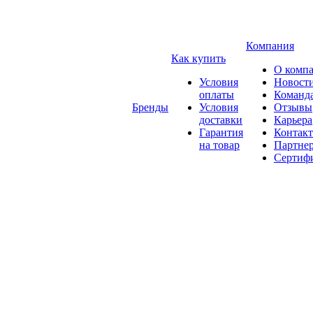
Компания
Как купить
О комп
Условия
Новост
оплаты
Команд
Бренды
Условия
Отзывы
доставки
Карьера
Гарантия
Контак
на товар
Партне
Сертиф