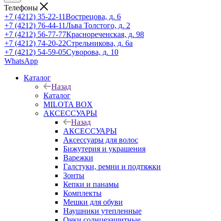
Телефоны
+7 (4212) 35-22-11
Вострецова, д. 6
+7 (4212) 76-44-11
Льва Толстого, д. 2
+7 (4212) 56-77-77
Краснореченская, д. 98
+7 (4212) 74-20-22
Стрельникова, д. 6а
+7 (4212) 54-59-05
Суворова, д. 10
WhatsApp
Каталог
Назад
Каталог
MILOTA BOX
АКСЕССУАРЫ
Назад
АКСЕССУАРЫ
Аксессуары для волос
Бижутерия и украшения
Варежки
Галстуки, ремни и подтяжки
Зонты
Кепки и панамы
Комплекты
Мешки для обуви
Наушники утепленные
Очки солнцезащитные