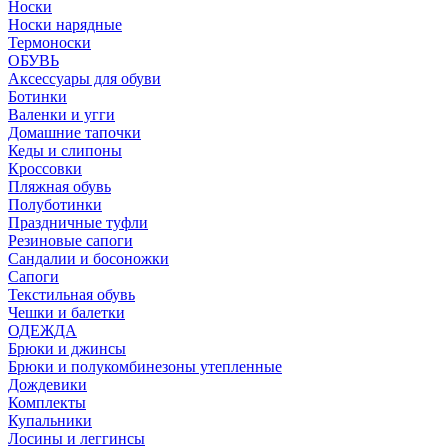
Носки
Носки нарядные
Термоноски
ОБУВЬ
Аксессуары для обуви
Ботинки
Валенки и угги
Домашние тапочки
Кеды и слипоны
Кроссовки
Пляжная обувь
Полуботинки
Праздничные туфли
Резиновые сапоги
Сандалии и босоножки
Сапоги
Текстильная обувь
Чешки и балетки
ОДЕЖДА
Брюки и джинсы
Брюки и полукомбинезоны утепленные
Дождевики
Комплекты
Купальники
Лосины и леггинсы