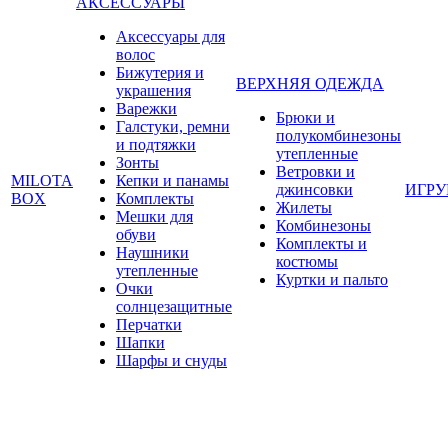
АКСЕССУАРЫ
Аксессуары для
волос
Бижутерия и
ВЕРХНЯЯ ОДЕЖДА
украшения
Варежки
Брюки и
Галстуки, ремни
полукомбинезоны
и подтяжки
утепленные
Зонты
Ветровки и
MILOTA
Кепки и панамы
джинсовки
ИГР
BOX
Комплекты
Жилеты
Мешки для
Комбинезоны
обуви
Комплекты и
Наушники
костюмы
утепленные
Куртки и пальто
Очки
солнцезащитные
Перчатки
Шапки
Шарфы и снуды