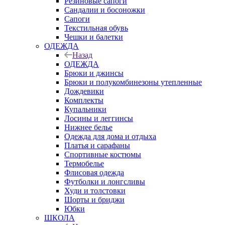
Резиновые сапоги
Сандалии и босоножки
Сапоги
Текстильная обувь
Чешки и балетки
ОДЕЖДА
Назад
ОДЕЖДА
Брюки и джинсы
Брюки и полукомбинезоны утепленные
Дождевики
Комплекты
Купальники
Лосины и леггинсы
Нижнее белье
Одежда для дома и отдыха
Платья и сарафаны
Спортивные костюмы
Термобелье
Флисовая одежда
Футболки и лонгсливы
Худи и толстовки
Шорты и бриджи
Юбки
ШКОЛА