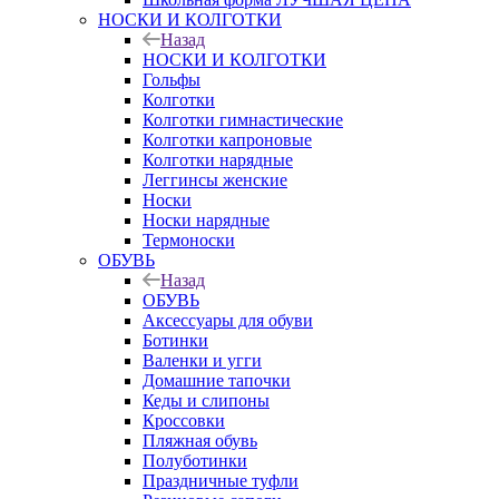
НОСКИ И КОЛГОТКИ
Назад
НОСКИ И КОЛГОТКИ
Гольфы
Колготки
Колготки гимнастические
Колготки капроновые
Колготки нарядные
Леггинсы женские
Носки
Носки нарядные
Термоноски
ОБУВЬ
Назад
ОБУВЬ
Аксессуары для обуви
Ботинки
Валенки и угги
Домашние тапочки
Кеды и слипоны
Кроссовки
Пляжная обувь
Полуботинки
Праздничные туфли