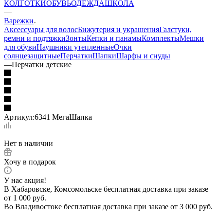
КОЛГОТКИ
ОБУВЬ
ОДЕЖДА
ШКОЛА
—
Варежки
Аксессуары для волос
Бижутерия и украшения
Галстуки,
ремни и подтяжки
Зонты
Кепки и панамы
Комплекты
Мешки
для обуви
Наушники утепленные
Очки
солнцезащитные
Перчатки
Шапки
Шарфы и снуды
—
Перчатки детские
Артикул:
6341 МегаШапка
Нет в наличии
Хочу в подарок
У нас акция!
В Хабаровске, Комсомольске бесплатная доставка при заказе
от 1 000 руб.
Во Владивостоке бесплатная доставка при заказе от 3 000 руб.