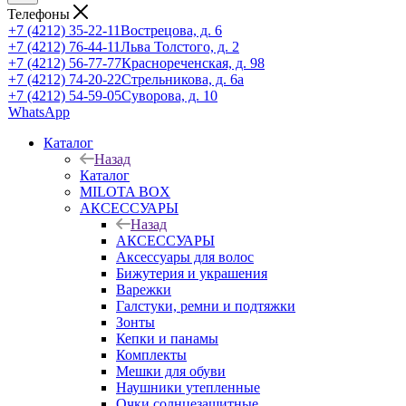
Телефоны
+7 (4212) 35-22-11
Вострецова, д. 6
+7 (4212) 76-44-11
Льва Толстого, д. 2
+7 (4212) 56-77-77
Краснореченская, д. 98
+7 (4212) 74-20-22
Стрельникова, д. 6а
+7 (4212) 54-59-05
Суворова, д. 10
WhatsApp
Каталог
Назад
Каталог
MILOTA BOX
АКСЕССУАРЫ
Назад
АКСЕССУАРЫ
Аксессуары для волос
Бижутерия и украшения
Варежки
Галстуки, ремни и подтяжки
Зонты
Кепки и панамы
Комплекты
Мешки для обуви
Наушники утепленные
Очки солнцезащитные