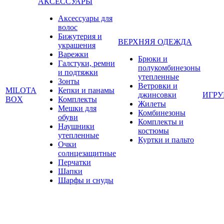
АКСЕССУАРЫ
Аксессуары для
волос
Бижутерия и
ВЕРХНЯЯ ОДЕЖДА
украшения
Варежки
Брюки и
Галстуки, ремни
полукомбинезоны
и подтяжки
утепленные
Зонты
Ветровки и
MILOTA
Кепки и панамы
джинсовки
ИГР
BOX
Комплекты
Жилеты
Мешки для
Комбинезоны
обуви
Комплекты и
Наушники
костюмы
утепленные
Куртки и пальто
Очки
солнцезащитные
Перчатки
Шапки
Шарфы и снуды