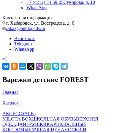
+7 (4212) 54-59-05
Суворова, д. 10
WhatsApp
Контактная информация
г. Хабаровск, ул. Вострецова, д. 6
zakaz@antilopadv.ru
Вконтакте
Telegram
WhatsApp
Варежки детские FOREST
Главная
—
Каталог
—
АКСЕССУАРЫ
MILOTA BOX
ШКОЛЬНАЯ ОБУВЬ
ВЕРХНЯЯ
ОДЕЖДА
ИГРУШКИ
КАРНАВАЛЬНЫЕ
КОСТЮМЫ
ЛУЧШАЯ ЦЕНА
НОСКИ И