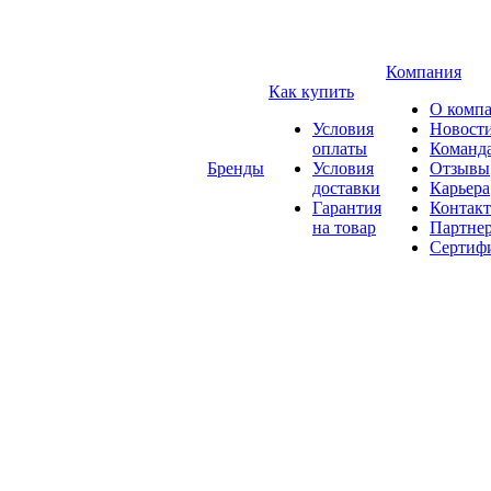
Компания
Как купить
О комп
Условия
Новост
оплаты
Команд
Бренды
Условия
Отзывы
доставки
Карьера
Гарантия
Контак
на товар
Партне
Сертиф