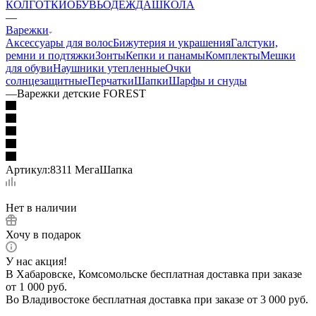
КОЛГОТКИ
ОБУВЬ
ОДЕЖДА
ШКОЛА
—
Варежки
Аксессуары для волос
Бижутерия и украшения
Галстуки,
ремни и подтяжки
Зонты
Кепки и панамы
Комплекты
Мешки
для обуви
Наушники утепленные
Очки
солнцезащитные
Перчатки
Шапки
Шарфы и снуды
—
Варежки детские FOREST
Артикул:
8311 МегаШапка
Нет в наличии
Хочу в подарок
У нас акция!
В Хабаровске, Комсомольске бесплатная доставка при заказе
от 1 000 руб.
Во Владивостоке бесплатная доставка при заказе от 3 000 руб.