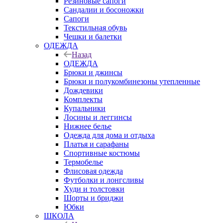
Резиновые сапоги
Сандалии и босоножки
Сапоги
Текстильная обувь
Чешки и балетки
ОДЕЖДА
Назад
ОДЕЖДА
Брюки и джинсы
Брюки и полукомбинезоны утепленные
Дождевики
Комплекты
Купальники
Лосины и леггинсы
Нижнее белье
Одежда для дома и отдыха
Платья и сарафаны
Спортивные костюмы
Термобелье
Флисовая одежда
Футболки и лонгсливы
Худи и толстовки
Шорты и бриджи
Юбки
ШКОЛА