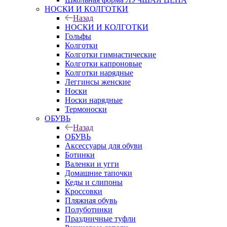
НОСКИ И КОЛГОТКИ
Назад
НОСКИ И КОЛГОТКИ
Гольфы
Колготки
Колготки гимнастические
Колготки капроновые
Колготки нарядные
Леггинсы женские
Носки
Носки нарядные
Термоноски
ОБУВЬ
Назад
ОБУВЬ
Аксессуары для обуви
Ботинки
Валенки и угги
Домашние тапочки
Кеды и слипоны
Кроссовки
Пляжная обувь
Полуботинки
Праздничные туфли