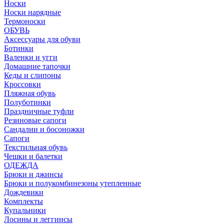
Носки
Носки нарядные
Термоноски
ОБУВЬ
Аксессуары для обуви
Ботинки
Валенки и угги
Домашние тапочки
Кеды и слипоны
Кроссовки
Пляжная обувь
Полуботинки
Праздничные туфли
Резиновые сапоги
Сандалии и босоножки
Сапоги
Текстильная обувь
Чешки и балетки
ОДЕЖДА
Брюки и джинсы
Брюки и полукомбинезоны утепленные
Дождевики
Комплекты
Купальники
Лосины и леггинсы