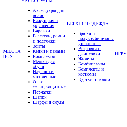
АКСЕССУАРЫ
Аксессуары для
волос
Бижутерия и
ВЕРХНЯЯ ОДЕЖДА
украшения
Варежки
Брюки и
Галстуки, ремни
полукомбинезоны
и подтяжки
утепленные
Зонты
Ветровки и
MILOTA
Кепки и панамы
джинсовки
ИГР
BOX
Комплекты
Жилеты
Мешки для
Комбинезоны
обуви
Комплекты и
Наушники
костюмы
утепленные
Куртки и пальто
Очки
солнцезащитные
Перчатки
Шапки
Шарфы и снуды