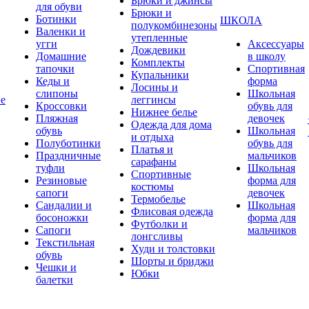
Брюки и джинсы
для обуви
Брюки и
Ботинки
ШКОЛА
полукомбинезоны
Валенки и
утепленные
угги
Аксессуары
Дождевики
Домашние
в школу
Комплекты
тапочки
Спортивная
Купальники
Кеды и
форма
Лосины и
слипоны
Школьная
ие
леггинсы
Кроссовки
обувь для
Нижнее белье
Пляжная
девочек
Одежда для дома
обувь
Школьная
и отдыха
Полуботинки
обувь для
Платья и
Праздничные
мальчиков
сарафаны
туфли
Школьная
Спортивные
Резиновые
форма для
костюмы
сапоги
девочек
Термобелье
Сандалии и
Школьная
Флисовая одежда
босоножки
форма для
Футболки и
Сапоги
мальчиков
лонгсливы
Текстильная
Худи и толстовки
обувь
Шорты и бриджи
Чешки и
Юбки
балетки