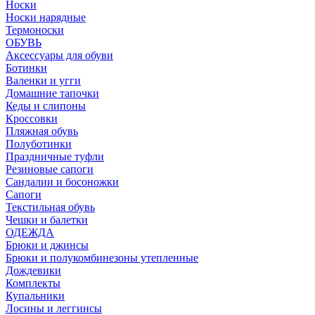
Носки
Носки нарядные
Термоноски
ОБУВЬ
Аксессуары для обуви
Ботинки
Валенки и угги
Домашние тапочки
Кеды и слипоны
Кроссовки
Пляжная обувь
Полуботинки
Праздничные туфли
Резиновые сапоги
Сандалии и босоножки
Сапоги
Текстильная обувь
Чешки и балетки
ОДЕЖДА
Брюки и джинсы
Брюки и полукомбинезоны утепленные
Дождевики
Комплекты
Купальники
Лосины и леггинсы