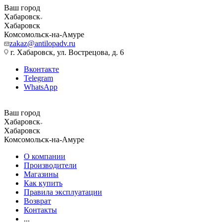
Ваш город
Хабаровск
Хабаровск
Комсомольск-на-Амуре
zakaz@antilopadv.ru
г. Хабаровск, ул. Вострецова, д. 6
Вконтакте
Telegram
WhatsApp
Ваш город
Хабаровск
Хабаровск
Комсомольск-на-Амуре
О компании
Производители
Магазины
Как купить
Правила эксплуатации
Возврат
Контакты
...