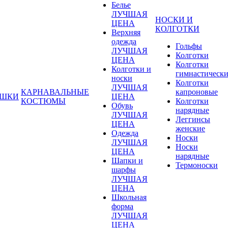
Белье
ЛУЧШАЯ
НОСКИ И
ЦЕНА
КОЛГОТКИ
Верхняя
одежда
Гольфы
ЛУЧШАЯ
Колготки
ЦЕНА
Колготки
Колготки и
гимнастическ
носки
Колготки
ЛУЧШАЯ
КАРНАВАЛЬНЫЕ
капроновые
УШКИ
ЦЕНА
КОСТЮМЫ
Колготки
Обувь
нарядные
ЛУЧШАЯ
Леггинсы
ЦЕНА
женские
Одежда
Носки
ЛУЧШАЯ
Носки
ЦЕНА
нарядные
Шапки и
Термоноски
шарфы
ЛУЧШАЯ
ЦЕНА
Школьная
форма
ЛУЧШАЯ
ЦЕНА