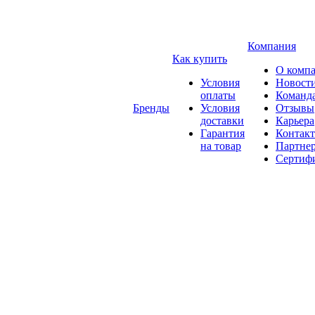
Компания
Как купить
О комп
Условия
Новост
оплаты
Команд
Бренды
Условия
Отзывы
доставки
Карьера
Гарантия
Контак
на товар
Партне
Сертиф