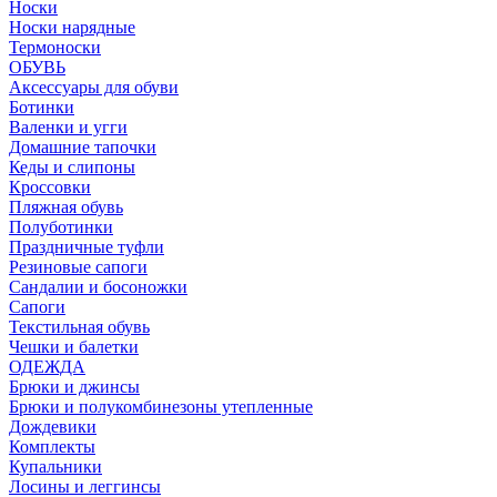
Носки
Носки нарядные
Термоноски
ОБУВЬ
Аксессуары для обуви
Ботинки
Валенки и угги
Домашние тапочки
Кеды и слипоны
Кроссовки
Пляжная обувь
Полуботинки
Праздничные туфли
Резиновые сапоги
Сандалии и босоножки
Сапоги
Текстильная обувь
Чешки и балетки
ОДЕЖДА
Брюки и джинсы
Брюки и полукомбинезоны утепленные
Дождевики
Комплекты
Купальники
Лосины и леггинсы