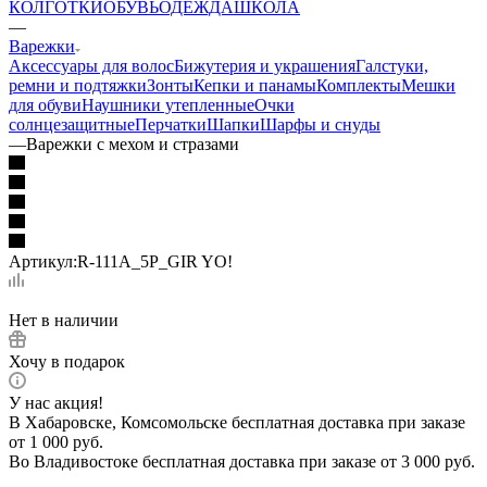
КОЛГОТКИ
ОБУВЬ
ОДЕЖДА
ШКОЛА
—
Варежки
Аксессуары для волос
Бижутерия и украшения
Галстуки,
ремни и подтяжки
Зонты
Кепки и панамы
Комплекты
Мешки
для обуви
Наушники утепленные
Очки
солнцезащитные
Перчатки
Шапки
Шарфы и снуды
—
Варежки с мехом и стразами
Артикул:
R-111A_5P_GIR YO!
Нет в наличии
Хочу в подарок
У нас акция!
В Хабаровске, Комсомольске бесплатная доставка при заказе
от 1 000 руб.
Во Владивостоке бесплатная доставка при заказе от 3 000 руб.