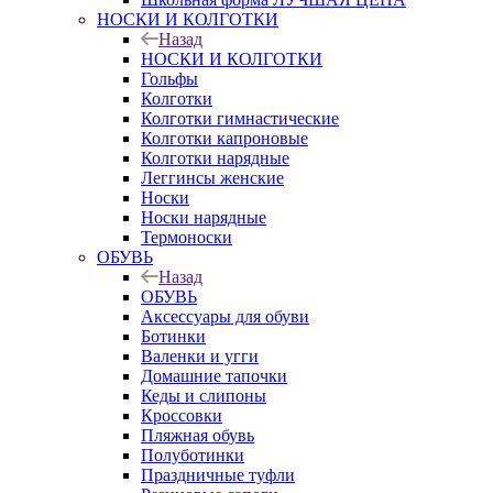
НОСКИ И КОЛГОТКИ
Назад
НОСКИ И КОЛГОТКИ
Гольфы
Колготки
Колготки гимнастические
Колготки капроновые
Колготки нарядные
Леггинсы женские
Носки
Носки нарядные
Термоноски
ОБУВЬ
Назад
ОБУВЬ
Аксессуары для обуви
Ботинки
Валенки и угги
Домашние тапочки
Кеды и слипоны
Кроссовки
Пляжная обувь
Полуботинки
Праздничные туфли