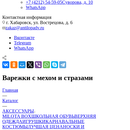
+7 (4212) 54-59-05
Суворова, д. 10
WhatsApp
Контактная информация
г. Хабаровск, ул. Вострецова, д. 6
zakaz@antilopadv.ru
Вконтакте
Telegram
WhatsApp
Варежки с мехом и стразами
Главная
—
Каталог
—
АКСЕССУАРЫ
MILOTA BOX
ШКОЛЬНАЯ ОБУВЬ
ВЕРХНЯЯ
ОДЕЖДА
ИГРУШКИ
КАРНАВАЛЬНЫЕ
КОСТЮМЫ
ЛУЧШАЯ ЦЕНА
НОСКИ И