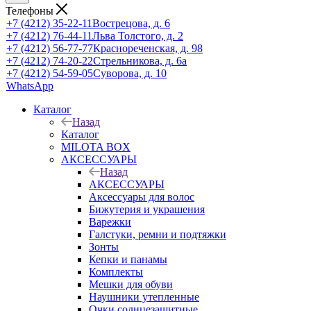
Телефоны
+7 (4212) 35-22-11
Вострецова, д. 6
+7 (4212) 76-44-11
Льва Толстого, д. 2
+7 (4212) 56-77-77
Краснореченская, д. 98
+7 (4212) 74-20-22
Стрельникова, д. 6а
+7 (4212) 54-59-05
Суворова, д. 10
WhatsApp
Каталог
Назад
Каталог
MILOTA BOX
АКСЕССУАРЫ
Назад
АКСЕССУАРЫ
Аксессуары для волос
Бижутерия и украшения
Варежки
Галстуки, ремни и подтяжки
Зонты
Кепки и панамы
Комплекты
Мешки для обуви
Наушники утепленные
Очки солнцезащитные