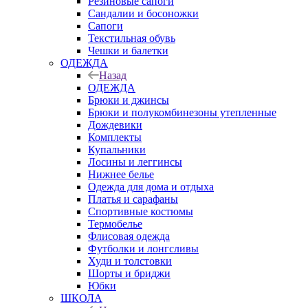
Резиновые сапоги
Сандалии и босоножки
Сапоги
Текстильная обувь
Чешки и балетки
ОДЕЖДА
Назад
ОДЕЖДА
Брюки и джинсы
Брюки и полукомбинезоны утепленные
Дождевики
Комплекты
Купальники
Лосины и леггинсы
Нижнее белье
Одежда для дома и отдыха
Платья и сарафаны
Спортивные костюмы
Термобелье
Флисовая одежда
Футболки и лонгсливы
Худи и толстовки
Шорты и бриджи
Юбки
ШКОЛА