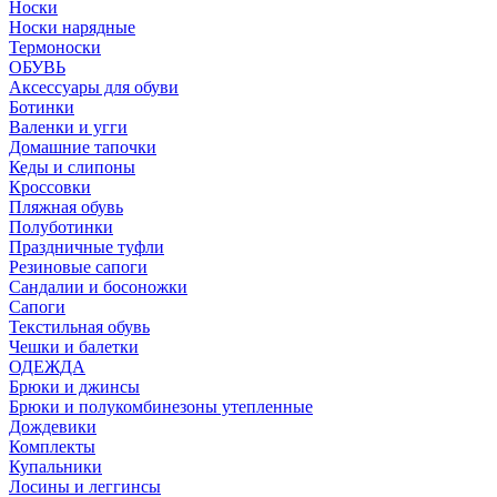
Носки
Носки нарядные
Термоноски
ОБУВЬ
Аксессуары для обуви
Ботинки
Валенки и угги
Домашние тапочки
Кеды и слипоны
Кроссовки
Пляжная обувь
Полуботинки
Праздничные туфли
Резиновые сапоги
Сандалии и босоножки
Сапоги
Текстильная обувь
Чешки и балетки
ОДЕЖДА
Брюки и джинсы
Брюки и полукомбинезоны утепленные
Дождевики
Комплекты
Купальники
Лосины и леггинсы