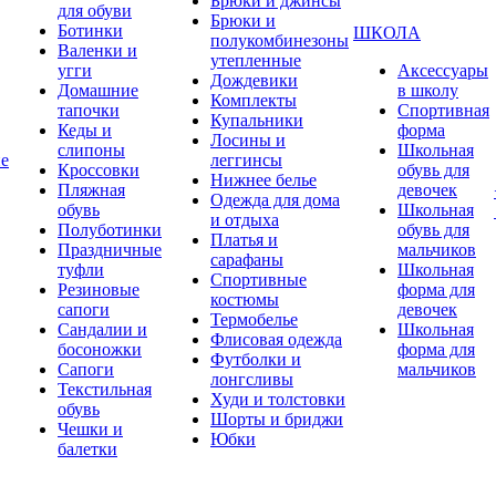
Брюки и джинсы
для обуви
Брюки и
Ботинки
ШКОЛА
полукомбинезоны
Валенки и
утепленные
угги
Аксессуары
Дождевики
Домашние
в школу
Комплекты
тапочки
Спортивная
Купальники
Кеды и
форма
Лосины и
слипоны
Школьная
ие
леггинсы
Кроссовки
обувь для
Нижнее белье
Пляжная
девочек
Одежда для дома
обувь
Школьная
и отдыха
Полуботинки
обувь для
Платья и
Праздничные
мальчиков
сарафаны
туфли
Школьная
Спортивные
Резиновые
форма для
костюмы
сапоги
девочек
Термобелье
Сандалии и
Школьная
Флисовая одежда
босоножки
форма для
Футболки и
Сапоги
мальчиков
лонгсливы
Текстильная
Худи и толстовки
обувь
Шорты и бриджи
Чешки и
Юбки
балетки