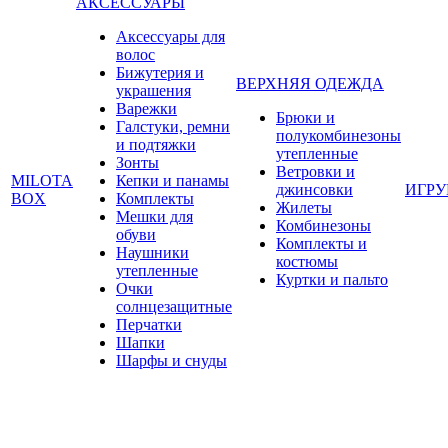
АКСЕССУАРЫ
Аксессуары для
волос
Бижутерия и
ВЕРХНЯЯ ОДЕЖДА
украшения
Варежки
Брюки и
Галстуки, ремни
полукомбинезоны
и подтяжки
утепленные
Зонты
Ветровки и
MILOTA
Кепки и панамы
джинсовки
ИГР
BOX
Комплекты
Жилеты
Мешки для
Комбинезоны
обуви
Комплекты и
Наушники
костюмы
утепленные
Куртки и пальто
Очки
солнцезащитные
Перчатки
Шапки
Шарфы и снуды