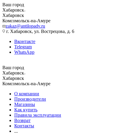
Ваш город
Хабаровск
Хабаровск
Комсомольск-на-Амуре
zakaz@antilopadv.ru
г. Хабаровск, ул. Вострецова, д. 6
Вконтакте
Telegram
WhatsApp
Ваш город
Хабаровск
Хабаровск
Комсомольск-на-Амуре
О компании
Производители
Магазины
Как купить
Правила эксплуатации
Возврат
Контакты
...