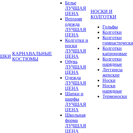
Белье
ЛУЧШАЯ
НОСКИ И
ЦЕНА
КОЛГОТКИ
Верхняя
одежда
Гольфы
ЛУЧШАЯ
Колготки
ЦЕНА
Колготки
Колготки и
гимнастическ
носки
Колготки
ЛУЧШАЯ
КАРНАВАЛЬНЫЕ
капроновые
УШКИ
ЦЕНА
КОСТЮМЫ
Колготки
Обувь
нарядные
ЛУЧШАЯ
Леггинсы
ЦЕНА
женские
Одежда
Носки
ЛУЧШАЯ
Носки
ЦЕНА
нарядные
Шапки и
Термоноски
шарфы
ЛУЧШАЯ
ЦЕНА
Школьная
форма
ЛУЧШАЯ
ЦЕНА