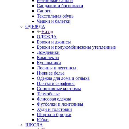
Резиновые сапоги
Сандалии и босоножки
Сапоги
Текстильная обувь
Чешки и балетки
ОДЕЖДА
Назад
ОДЕЖДА
Брюки и джинсы
Брюки и полукомбинезоны утепленные
Дождевики
Комплекты
Купальники
Лосины и леггинсы
Нижнее белье
Одежда для дома и отдыха
Платья и сарафаны
Спортивные костюмы
Термобелье
Флисовая одежда
Футболки и лонгсливы
Худи и толстовки
Шорты и бриджи
Юбки
ШКОЛА