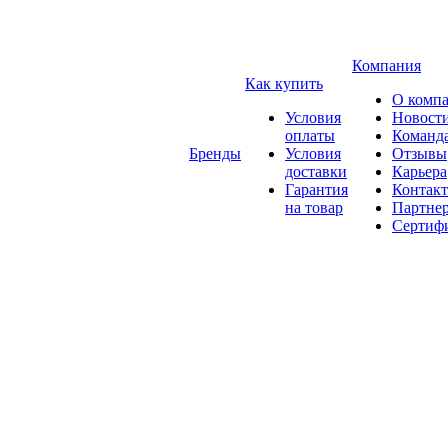
Компания
Как купить
О комп
Условия
Новост
оплаты
Команд
Бренды
Условия
Отзывы
доставки
Карьера
Гарантия
Контак
на товар
Партне
Сертиф