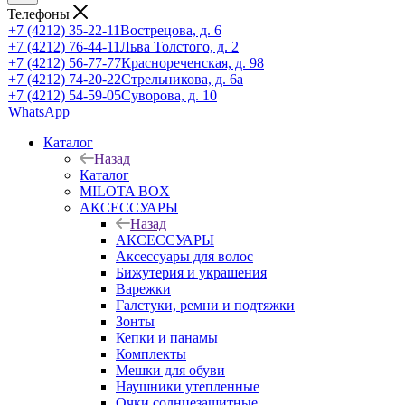
Телефоны
+7 (4212) 35-22-11
Вострецова, д. 6
+7 (4212) 76-44-11
Льва Толстого, д. 2
+7 (4212) 56-77-77
Краснореченская, д. 98
+7 (4212) 74-20-22
Стрельникова, д. 6а
+7 (4212) 54-59-05
Суворова, д. 10
WhatsApp
Каталог
Назад
Каталог
MILOTA BOX
АКСЕССУАРЫ
Назад
АКСЕССУАРЫ
Аксессуары для волос
Бижутерия и украшения
Варежки
Галстуки, ремни и подтяжки
Зонты
Кепки и панамы
Комплекты
Мешки для обуви
Наушники утепленные
Очки солнцезащитные