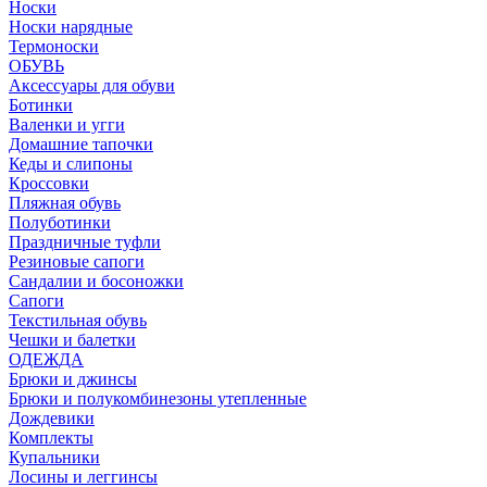
Носки
Носки нарядные
Термоноски
ОБУВЬ
Аксессуары для обуви
Ботинки
Валенки и угги
Домашние тапочки
Кеды и слипоны
Кроссовки
Пляжная обувь
Полуботинки
Праздничные туфли
Резиновые сапоги
Сандалии и босоножки
Сапоги
Текстильная обувь
Чешки и балетки
ОДЕЖДА
Брюки и джинсы
Брюки и полукомбинезоны утепленные
Дождевики
Комплекты
Купальники
Лосины и леггинсы