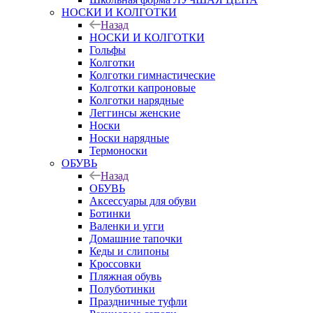
НОСКИ И КОЛГОТКИ
Назад
НОСКИ И КОЛГОТКИ
Гольфы
Колготки
Колготки гимнастические
Колготки капроновые
Колготки нарядные
Леггинсы женские
Носки
Носки нарядные
Термоноски
ОБУВЬ
Назад
ОБУВЬ
Аксессуары для обуви
Ботинки
Валенки и угги
Домашние тапочки
Кеды и слипоны
Кроссовки
Пляжная обувь
Полуботинки
Праздничные туфли