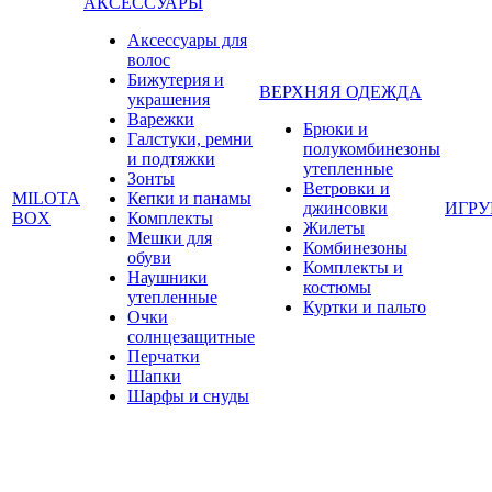
АКСЕССУАРЫ
Аксессуары для
волос
Бижутерия и
ВЕРХНЯЯ ОДЕЖДА
украшения
Варежки
Брюки и
Галстуки, ремни
полукомбинезоны
и подтяжки
утепленные
Зонты
Ветровки и
MILOTA
Кепки и панамы
джинсовки
ИГР
BOX
Комплекты
Жилеты
Мешки для
Комбинезоны
обуви
Комплекты и
Наушники
костюмы
утепленные
Куртки и пальто
Очки
солнцезащитные
Перчатки
Шапки
Шарфы и снуды