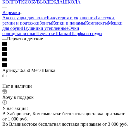
КОЛГОТКИ
ОБУВЬ
ОДЕЖДА
ШКОЛА
—
Варежки
Аксессуары для волос
Бижутерия и украшения
Галстуки,
ремни и подтяжки
Зонты
Кепки и панамы
Комплекты
Мешки
для обуви
Наушники утепленные
Очки
солнцезащитные
Перчатки
Шапки
Шарфы и снуды
—
Перчатки детские
Артикул:
6350 МегаШапка
Нет в наличии
Хочу в подарок
У нас акция!
В Хабаровске, Комсомольске бесплатная доставка при заказе
от 1 000 руб.
Во Владивостоке бесплатная доставка при заказе от 3 000 руб.