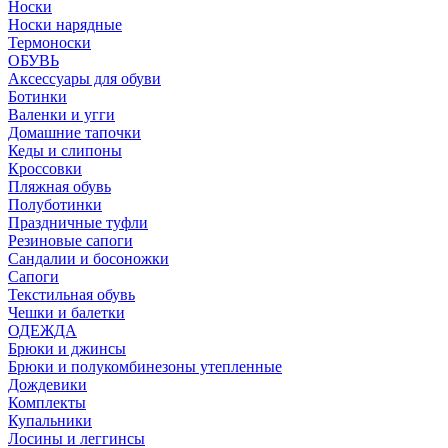
Носки
Носки нарядные
Термоноски
ОБУВЬ
Аксессуары для обуви
Ботинки
Валенки и угги
Домашние тапочки
Кеды и слипоны
Кроссовки
Пляжная обувь
Полуботинки
Праздничные туфли
Резиновые сапоги
Сандалии и босоножки
Сапоги
Текстильная обувь
Чешки и балетки
ОДЕЖДА
Брюки и джинсы
Брюки и полукомбинезоны утепленные
Дождевики
Комплекты
Купальники
Лосины и леггинсы