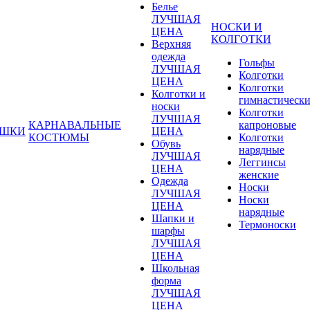
Белье
ЛУЧШАЯ
НОСКИ И
ЦЕНА
КОЛГОТКИ
Верхняя
одежда
Гольфы
ЛУЧШАЯ
Колготки
ЦЕНА
Колготки
Колготки и
гимнастическ
носки
Колготки
ЛУЧШАЯ
КАРНАВАЛЬНЫЕ
капроновые
УШКИ
ЦЕНА
КОСТЮМЫ
Колготки
Обувь
нарядные
ЛУЧШАЯ
Леггинсы
ЦЕНА
женские
Одежда
Носки
ЛУЧШАЯ
Носки
ЦЕНА
нарядные
Шапки и
Термоноски
шарфы
ЛУЧШАЯ
ЦЕНА
Школьная
форма
ЛУЧШАЯ
ЦЕНА