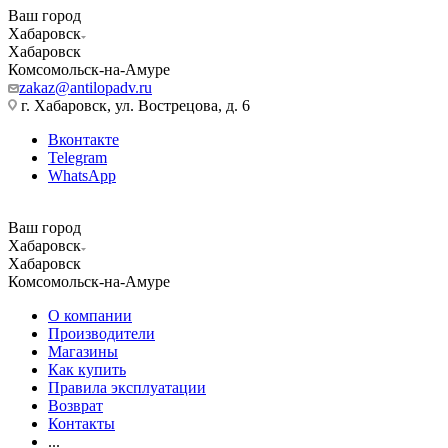
Ваш город
Хабаровск
Хабаровск
Комсомольск-на-Амуре
zakaz@antilopadv.ru
г. Хабаровск, ул. Вострецова, д. 6
Вконтакте
Telegram
WhatsApp
Ваш город
Хабаровск
Хабаровск
Комсомольск-на-Амуре
О компании
Производители
Магазины
Как купить
Правила эксплуатации
Возврат
Контакты
...