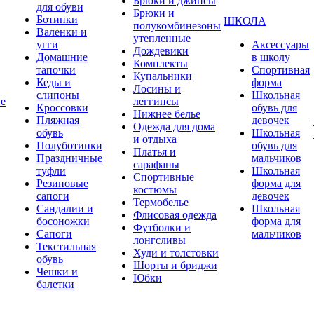
Брюки и джинсы
для обуви
Брюки и
Ботинки
ШКОЛА
полукомбинезоны
Валенки и
утепленные
угги
Аксессуары
Дождевики
Домашние
в школу
Комплекты
тапочки
Спортивная
Купальники
Кеды и
форма
Лосины и
слипоны
Школьная
ие
леггинсы
Кроссовки
обувь для
Нижнее белье
Пляжная
девочек
Одежда для дома
обувь
Школьная
и отдыха
Полуботинки
обувь для
Платья и
Праздничные
мальчиков
сарафаны
туфли
Школьная
Спортивные
Резиновые
форма для
костюмы
сапоги
девочек
Термобелье
Сандалии и
Школьная
Флисовая одежда
босоножки
форма для
Футболки и
Сапоги
мальчиков
лонгсливы
Текстильная
Худи и толстовки
обувь
Шорты и бриджи
Чешки и
Юбки
балетки