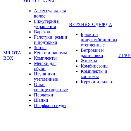
АКСЕССУАРЫ
Аксессуары для
волос
Бижутерия и
ВЕРХНЯЯ ОДЕЖДА
украшения
Варежки
Брюки и
Галстуки, ремни
полукомбинезоны
и подтяжки
утепленные
Зонты
Ветровки и
MILOTA
Кепки и панамы
джинсовки
ИГР
BOX
Комплекты
Жилеты
Мешки для
Комбинезоны
обуви
Комплекты и
Наушники
костюмы
утепленные
Куртки и пальто
Очки
солнцезащитные
Перчатки
Шапки
Шарфы и снуды