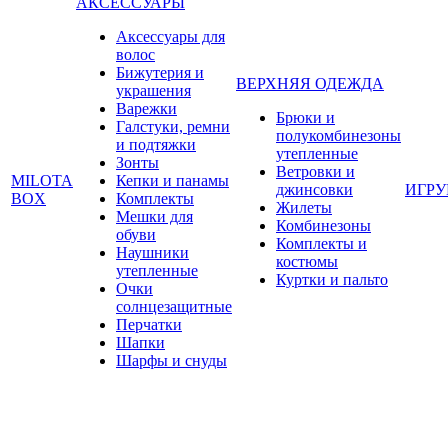
АКСЕССУАРЫ
Аксессуары для
волос
Бижутерия и
ВЕРХНЯЯ ОДЕЖДА
украшения
Варежки
Брюки и
Галстуки, ремни
полукомбинезоны
и подтяжки
утепленные
Зонты
Ветровки и
MILOTA
Кепки и панамы
джинсовки
ИГР
BOX
Комплекты
Жилеты
Мешки для
Комбинезоны
обуви
Комплекты и
Наушники
костюмы
утепленные
Куртки и пальто
Очки
солнцезащитные
Перчатки
Шапки
Шарфы и снуды