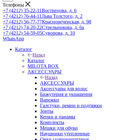
Телефоны
+7 (4212) 35-22-11
Вострецова, д. 6
+7 (4212) 76-44-11
Льва Толстого, д. 2
+7 (4212) 56-77-77
Краснореченская, д. 98
+7 (4212) 74-20-22
Стрельникова, д. 6а
+7 (4212) 54-59-05
Суворова, д. 10
WhatsApp
Каталог
Назад
Каталог
MILOTA BOX
АКСЕССУАРЫ
Назад
АКСЕССУАРЫ
Аксессуары для волос
Бижутерия и украшения
Варежки
Галстуки, ремни и подтяжки
Зонты
Кепки и панамы
Комплекты
Мешки для обуви
Наушники утепленные
Очки солнцезащитные