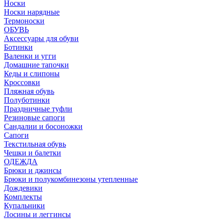
Носки
Носки нарядные
Термоноски
ОБУВЬ
Аксессуары для обуви
Ботинки
Валенки и угги
Домашние тапочки
Кеды и слипоны
Кроссовки
Пляжная обувь
Полуботинки
Праздничные туфли
Резиновые сапоги
Сандалии и босоножки
Сапоги
Текстильная обувь
Чешки и балетки
ОДЕЖДА
Брюки и джинсы
Брюки и полукомбинезоны утепленные
Дождевики
Комплекты
Купальники
Лосины и леггинсы