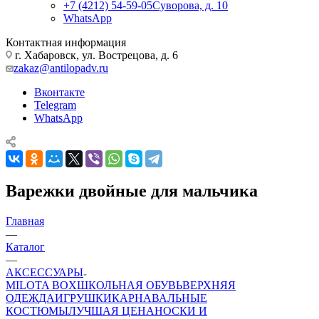
+7 (4212) 54-59-05
Суворова, д. 10
WhatsApp
Контактная информация
г. Хабаровск, ул. Вострецова, д. 6
zakaz@antilopadv.ru
Вконтакте
Telegram
WhatsApp
Варежки двойные для мальчика
Главная
—
Каталог
—
АКСЕССУАРЫ
MILOTA BOX
ШКОЛЬНАЯ ОБУВЬ
ВЕРХНЯЯ
ОДЕЖДА
ИГРУШКИ
КАРНАВАЛЬНЫЕ
КОСТЮМЫ
ЛУЧШАЯ ЦЕНА
НОСКИ И