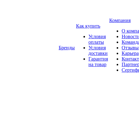
Компания
Как купить
О комп
Условия
Новост
оплаты
Команд
Бренды
Условия
Отзывы
доставки
Карьера
Гарантия
Контак
на товар
Партне
Сертиф