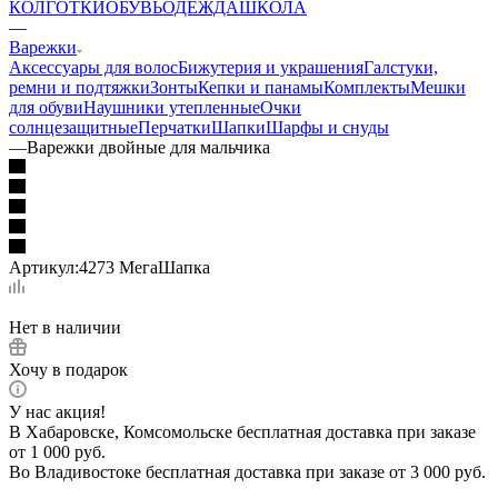
КОЛГОТКИ
ОБУВЬ
ОДЕЖДА
ШКОЛА
—
Варежки
Аксессуары для волос
Бижутерия и украшения
Галстуки,
ремни и подтяжки
Зонты
Кепки и панамы
Комплекты
Мешки
для обуви
Наушники утепленные
Очки
солнцезащитные
Перчатки
Шапки
Шарфы и снуды
—
Варежки двойные для мальчика
Артикул:
4273 МегаШапка
Нет в наличии
Хочу в подарок
У нас акция!
В Хабаровске, Комсомольске бесплатная доставка при заказе
от 1 000 руб.
Во Владивостоке бесплатная доставка при заказе от 3 000 руб.