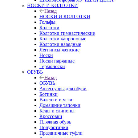
НОСКИ И КОЛГОТКИ
Назад
НОСКИ И КОЛГОТКИ
Гольфы
Колготки
Колготки гимнастические
Колготки капроновые
Колготки нарядные
Леггинсы женские
Носки
Носки нарядные
Термоноски
ОБУВЬ
Назад
ОБУВЬ
Аксессуары для обуви
Ботинки
Валенки и угги
Домашние тапочки
Кеды и слипоны
Кроссовки
Пляжная обувь
Полуботинки
Праздничные туфли