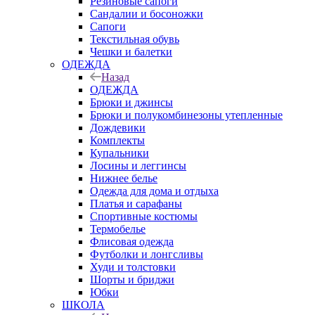
Резиновые сапоги
Сандалии и босоножки
Сапоги
Текстильная обувь
Чешки и балетки
ОДЕЖДА
Назад
ОДЕЖДА
Брюки и джинсы
Брюки и полукомбинезоны утепленные
Дождевики
Комплекты
Купальники
Лосины и леггинсы
Нижнее белье
Одежда для дома и отдыха
Платья и сарафаны
Спортивные костюмы
Термобелье
Флисовая одежда
Футболки и лонгсливы
Худи и толстовки
Шорты и бриджи
Юбки
ШКОЛА