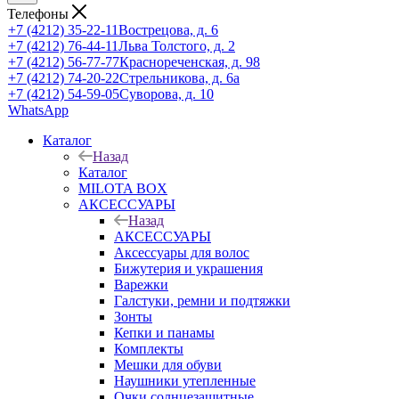
Телефоны
+7 (4212) 35-22-11
Вострецова, д. 6
+7 (4212) 76-44-11
Льва Толстого, д. 2
+7 (4212) 56-77-77
Краснореченская, д. 98
+7 (4212) 74-20-22
Стрельникова, д. 6а
+7 (4212) 54-59-05
Суворова, д. 10
WhatsApp
Каталог
Назад
Каталог
MILOTA BOX
АКСЕССУАРЫ
Назад
АКСЕССУАРЫ
Аксессуары для волос
Бижутерия и украшения
Варежки
Галстуки, ремни и подтяжки
Зонты
Кепки и панамы
Комплекты
Мешки для обуви
Наушники утепленные
Очки солнцезащитные