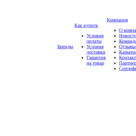
Компания
Как купить
О комп
Условия
Новост
оплаты
Команд
Бренды
Условия
Отзывы
доставки
Карьера
Гарантия
Контак
на товар
Партне
Сертиф