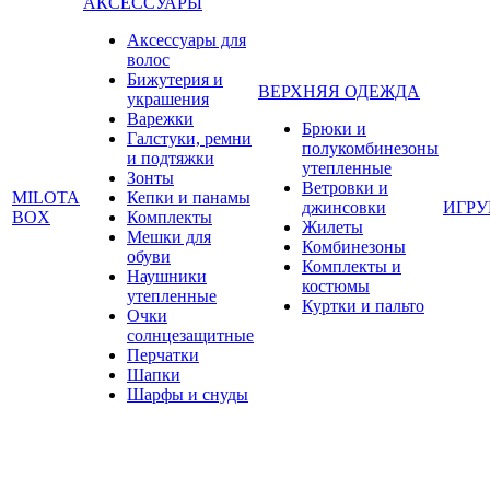
АКСЕССУАРЫ
Аксессуары для
волос
Бижутерия и
ВЕРХНЯЯ ОДЕЖДА
украшения
Варежки
Брюки и
Галстуки, ремни
полукомбинезоны
и подтяжки
утепленные
Зонты
Ветровки и
MILOTA
Кепки и панамы
джинсовки
ИГР
BOX
Комплекты
Жилеты
Мешки для
Комбинезоны
обуви
Комплекты и
Наушники
костюмы
утепленные
Куртки и пальто
Очки
солнцезащитные
Перчатки
Шапки
Шарфы и снуды