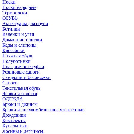
Носки
Носки нарядные
Термоноски
ОБУВЬ
Аксессуары для обуви
Ботинки
Валенки и угги
Домашние тапочки
Кеды и слипоны
Кроссовки
Пляжная обувь
Полуботинки
Праздничные туфли
Резиновые сапоги
Сандалии и босоножки
Сапоги
Текстильная обувь
Чешки и балетки
ОДЕЖДА
Брюки и джинсы
Брюки и полукомбинезоны утепленные
Дождевики
Комплекты
Купальники
Лосины и леггинсы