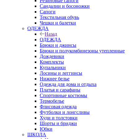
Резиновые сапоги
Сандалии и босоножки
Сапоги
Текстильная обувь
Чешки и балетки
ОДЕЖДА
Назад
ОДЕЖДА
Брюки и джинсы
Брюки и полукомбинезоны утепленные
Дождевики
Комплекты
Купальники
Лосины и леггинсы
Нижнее белье
Одежда для дома и отдыха
Платья и сарафаны
Спортивные костюмы
Термобелье
Флисовая одежда
Футболки и лонгсливы
Худи и толстовки
Шорты и бриджи
Юбки
ШКОЛА