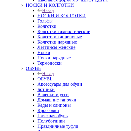
НОСКИ И КОЛГОТКИ
Назад
НОСКИ И КОЛГОТКИ
Гольфы
Колготки
Колготки гимнастические
Колготки капроновые
Колготки нарядные
Леггинсы женские
Носки
Носки нарядные
Термоноски
ОБУВЬ
Назад
ОБУВЬ
Аксессуары для обуви
Ботинки
Валенки и угги
Домашние тапочки
Кеды и слипоны
Кроссовки
Пляжная обувь
Полуботинки
Праздничные туфли