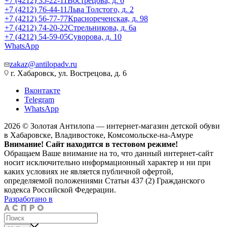
+7 (4212) 35-22-11
Вострецова, д. 6
+7 (4212) 76-44-11
Льва Толстого, д. 2
+7 (4212) 56-77-77
Краснореченская, д. 98
+7 (4212) 74-20-22
Стрельникова, д. 6а
+7 (4212) 54-59-05
Суворова, д. 10
WhatsApp
zakaz@antilopadv.ru
г. Хабаровск, ул. Вострецова, д. 6
Вконтакте
Telegram
WhatsApp
2026 © Золотая Антилопа — интернет-магазин детской обуви
в Хабаровске, Владивостоке, Комсомольске-на-Амуре
Внимание! Сайт находится в тестовом режиме!
Обращаем Ваше внимание на то, что данный интернет-сайт
носит исключительно информационный характер и ни при
каких условиях не является публичной офертой,
определяемой положениями Статьи 437 (2) Гражданского
кодекса Российской Федерации.
Разработано в