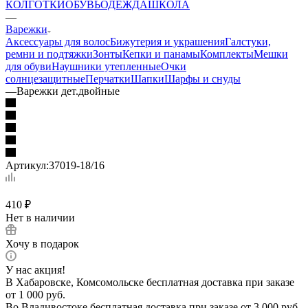
КОЛГОТКИ
ОБУВЬ
ОДЕЖДА
ШКОЛА
—
Варежки
Аксессуары для волос
Бижутерия и украшения
Галстуки,
ремни и подтяжки
Зонты
Кепки и панамы
Комплекты
Мешки
для обуви
Наушники утепленные
Очки
солнцезащитные
Перчатки
Шапки
Шарфы и снуды
—
Варежки дет.двойные
Артикул:
37019-18/16
410
₽
Нет в наличии
Хочу в подарок
У нас акция!
В Хабаровске, Комсомольске бесплатная доставка при заказе
от 1 000 руб.
Во Владивостоке бесплатная доставка при заказе от 3 000 руб.