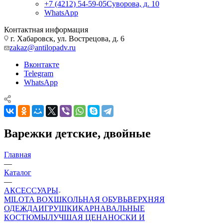
+7 (4212) 54-59-05
Суворова, д. 10
WhatsApp
Контактная информация
г. Хабаровск, ул. Вострецова, д. 6
zakaz@antilopadv.ru
Вконтакте
Telegram
WhatsApp
Варежки детские, двойные
Главная
—
Каталог
—
АКСЕССУАРЫ
MILOTA BOX
ШКОЛЬНАЯ ОБУВЬ
ВЕРХНЯЯ
ОДЕЖДА
ИГРУШКИ
КАРНАВАЛЬНЫЕ
КОСТЮМЫ
ЛУЧШАЯ ЦЕНА
НОСКИ И