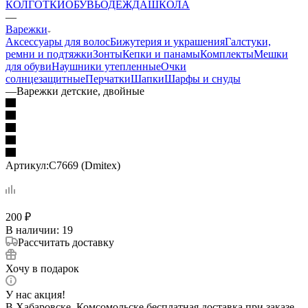
КОЛГОТКИ
ОБУВЬ
ОДЕЖДА
ШКОЛА
—
Варежки
Аксессуары для волос
Бижутерия и украшения
Галстуки,
ремни и подтяжки
Зонты
Кепки и панамы
Комплекты
Мешки
для обуви
Наушники утепленные
Очки
солнцезащитные
Перчатки
Шапки
Шарфы и снуды
—
Варежки детские, двойные
Артикул:
С7669 (Dmitex)
200
₽
В наличии
: 19
Рассчитать доставку
Хочу в подарок
У нас акция!
В Хабаровске, Комсомольске бесплатная доставка при заказе