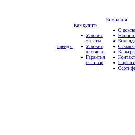
Компания
Как купить
О комп
Условия
Новост
оплаты
Команд
Бренды
Условия
Отзывы
доставки
Карьера
Гарантия
Контак
на товар
Партне
Сертиф