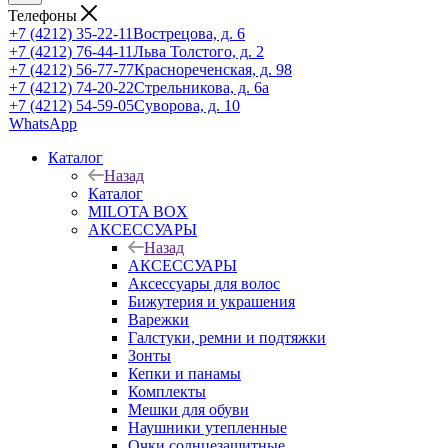
Телефоны
+7 (4212) 35-22-11
Вострецова, д. 6
+7 (4212) 76-44-11
Льва Толстого, д. 2
+7 (4212) 56-77-77
Краснореченская, д. 98
+7 (4212) 74-20-22
Стрельникова, д. 6а
+7 (4212) 54-59-05
Суворова, д. 10
WhatsApp
Каталог
Назад
Каталог
MILOTA BOX
АКСЕССУАРЫ
Назад
АКСЕССУАРЫ
Аксессуары для волос
Бижутерия и украшения
Варежки
Галстуки, ремни и подтяжки
Зонты
Кепки и панамы
Комплекты
Мешки для обуви
Наушники утепленные
Очки солнцезащитные