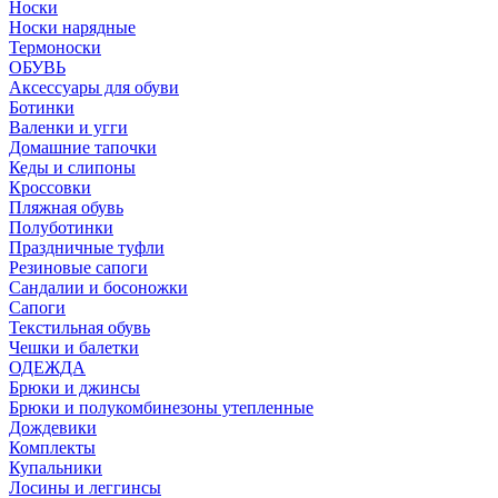
Носки
Носки нарядные
Термоноски
ОБУВЬ
Аксессуары для обуви
Ботинки
Валенки и угги
Домашние тапочки
Кеды и слипоны
Кроссовки
Пляжная обувь
Полуботинки
Праздничные туфли
Резиновые сапоги
Сандалии и босоножки
Сапоги
Текстильная обувь
Чешки и балетки
ОДЕЖДА
Брюки и джинсы
Брюки и полукомбинезоны утепленные
Дождевики
Комплекты
Купальники
Лосины и леггинсы