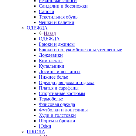
Резиновые сапоги
Сандалии и босоножки
Сапоги
Текстильная обувь
Чешки и балетки
ОДЕЖДА
Назад
ОДЕЖДА
Брюки и джинсы
Брюки и полукомбинезоны утепленные
Дождевики
Комплекты
Купальники
Лосины и леггинсы
Нижнее белье
Одежда для дома и отдыха
Платья и сарафаны
Спортивные костюмы
Термобелье
Флисовая одежда
Футболки и лонгсливы
Худи и толстовки
Шорты и бриджи
Юбки
ШКОЛА