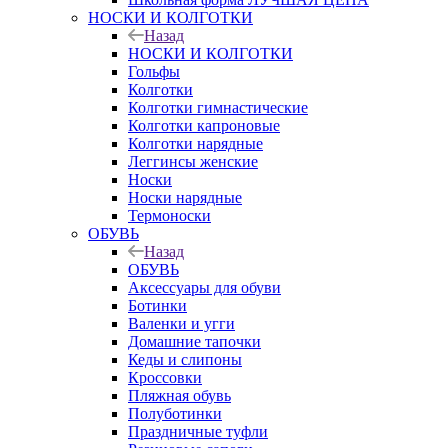
НОСКИ И КОЛГОТКИ
Назад
НОСКИ И КОЛГОТКИ
Гольфы
Колготки
Колготки гимнастические
Колготки капроновые
Колготки нарядные
Леггинсы женские
Носки
Носки нарядные
Термоноски
ОБУВЬ
Назад
ОБУВЬ
Аксессуары для обуви
Ботинки
Валенки и угги
Домашние тапочки
Кеды и слипоны
Кроссовки
Пляжная обувь
Полуботинки
Праздничные туфли