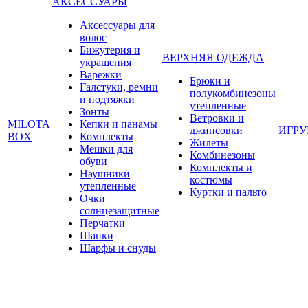
АКСЕССУАРЫ
Аксессуары для
волос
Бижутерия и
ВЕРХНЯЯ ОДЕЖДА
украшения
Варежки
Брюки и
Галстуки, ремни
полукомбинезоны
и подтяжки
утепленные
Зонты
Ветровки и
MILOTA
Кепки и панамы
джинсовки
ИГР
BOX
Комплекты
Жилеты
Мешки для
Комбинезоны
обуви
Комплекты и
Наушники
костюмы
утепленные
Куртки и пальто
Очки
солнцезащитные
Перчатки
Шапки
Шарфы и снуды