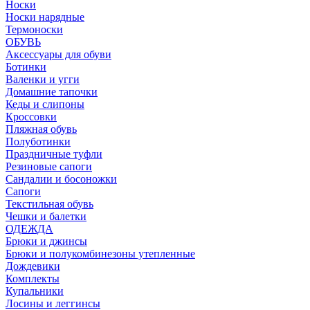
Носки
Носки нарядные
Термоноски
ОБУВЬ
Аксессуары для обуви
Ботинки
Валенки и угги
Домашние тапочки
Кеды и слипоны
Кроссовки
Пляжная обувь
Полуботинки
Праздничные туфли
Резиновые сапоги
Сандалии и босоножки
Сапоги
Текстильная обувь
Чешки и балетки
ОДЕЖДА
Брюки и джинсы
Брюки и полукомбинезоны утепленные
Дождевики
Комплекты
Купальники
Лосины и леггинсы