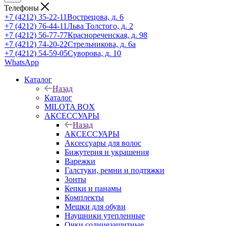
Телефоны
+7 (4212) 35-22-11
Вострецова, д. 6
+7 (4212) 76-44-11
Льва Толстого, д. 2
+7 (4212) 56-77-77
Краснореченская, д. 98
+7 (4212) 74-20-22
Стрельникова, д. 6а
+7 (4212) 54-59-05
Суворова, д. 10
WhatsApp
Каталог
Назад
Каталог
MILOTA BOX
АКСЕССУАРЫ
Назад
АКСЕССУАРЫ
Аксессуары для волос
Бижутерия и украшения
Варежки
Галстуки, ремни и подтяжки
Зонты
Кепки и панамы
Комплекты
Мешки для обуви
Наушники утепленные
Очки солнцезащитные