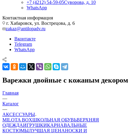
+7 (4212) 54-59-05
Суворова, д. 10
WhatsApp
Контактная информация
г. Хабаровск, ул. Вострецова, д. 6
zakaz@antilopadv.ru
Вконтакте
Telegram
WhatsApp
Варежки двойные с кожаным декором
Главная
—
Каталог
—
АКСЕССУАРЫ
MILOTA BOX
ШКОЛЬНАЯ ОБУВЬ
ВЕРХНЯЯ
ОДЕЖДА
ИГРУШКИ
КАРНАВАЛЬНЫЕ
КОСТЮМЫ
ЛУЧШАЯ ЦЕНА
НОСКИ И