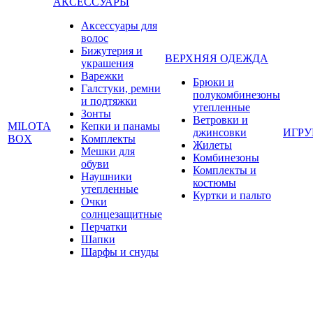
АКСЕССУАРЫ
Аксессуары для
волос
Бижутерия и
ВЕРХНЯЯ ОДЕЖДА
украшения
Варежки
Брюки и
Галстуки, ремни
полукомбинезоны
и подтяжки
утепленные
Зонты
Ветровки и
MILOTA
Кепки и панамы
джинсовки
ИГР
BOX
Комплекты
Жилеты
Мешки для
Комбинезоны
обуви
Комплекты и
Наушники
костюмы
утепленные
Куртки и пальто
Очки
солнцезащитные
Перчатки
Шапки
Шарфы и снуды