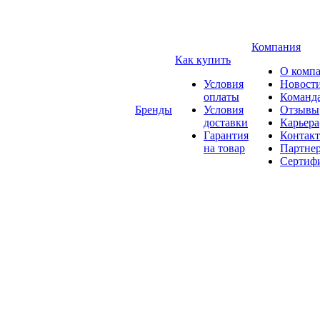
Компания
Как купить
О комп
Условия
Новост
оплаты
Команд
Бренды
Условия
Отзывы
доставки
Карьера
Гарантия
Контак
на товар
Партне
Сертиф