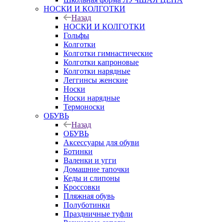
НОСКИ И КОЛГОТКИ
Назад
НОСКИ И КОЛГОТКИ
Гольфы
Колготки
Колготки гимнастические
Колготки капроновые
Колготки нарядные
Леггинсы женские
Носки
Носки нарядные
Термоноски
ОБУВЬ
Назад
ОБУВЬ
Аксессуары для обуви
Ботинки
Валенки и угги
Домашние тапочки
Кеды и слипоны
Кроссовки
Пляжная обувь
Полуботинки
Праздничные туфли