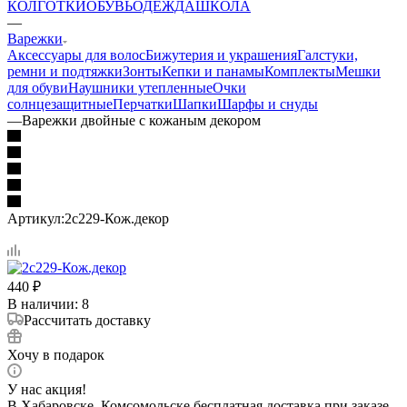
КОЛГОТКИ
ОБУВЬ
ОДЕЖДА
ШКОЛА
—
Варежки
Аксессуары для волос
Бижутерия и украшения
Галстуки,
ремни и подтяжки
Зонты
Кепки и панамы
Комплекты
Мешки
для обуви
Наушники утепленные
Очки
солнцезащитные
Перчатки
Шапки
Шарфы и снуды
—
Варежки двойные с кожаным декором
Артикул:
2с229-Кож.декор
440
₽
В наличии
: 8
Рассчитать доставку
Хочу в подарок
У нас акция!
В Хабаровске, Комсомольске бесплатная доставка при заказе