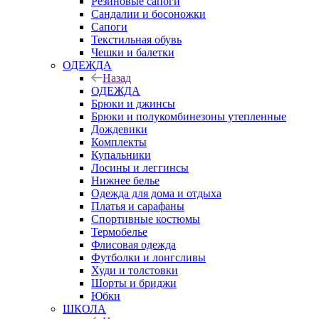
Резиновые сапоги
Сандалии и босоножки
Сапоги
Текстильная обувь
Чешки и балетки
ОДЕЖДА
Назад
ОДЕЖДА
Брюки и джинсы
Брюки и полукомбинезоны утепленные
Дождевики
Комплекты
Купальники
Лосины и леггинсы
Нижнее белье
Одежда для дома и отдыха
Платья и сарафаны
Спортивные костюмы
Термобелье
Флисовая одежда
Футболки и лонгсливы
Худи и толстовки
Шорты и бриджи
Юбки
ШКОЛА