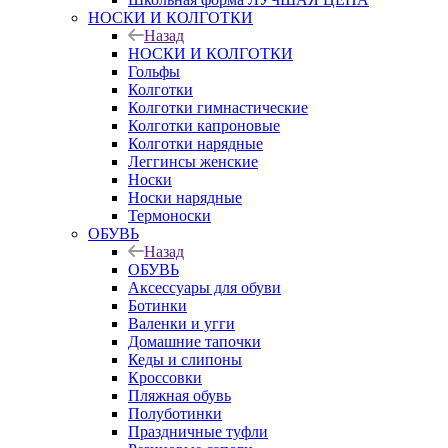
НОСКИ И КОЛГОТКИ
Назад
НОСКИ И КОЛГОТКИ
Гольфы
Колготки
Колготки гимнастические
Колготки капроновые
Колготки нарядные
Леггинсы женские
Носки
Носки нарядные
Термоноски
ОБУВЬ
Назад
ОБУВЬ
Аксессуары для обуви
Ботинки
Валенки и угги
Домашние тапочки
Кеды и слипоны
Кроссовки
Пляжная обувь
Полуботинки
Праздничные туфли