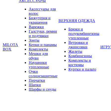
АКСЕССУАРЫ
Аксессуары для
волос
Бижутерия и
ВЕРХНЯЯ ОДЕЖДА
украшения
Варежки
Брюки и
Галстуки, ремни
полукомбинезоны
и подтяжки
утепленные
Зонты
Ветровки и
MILOTA
Кепки и панамы
джинсовки
ИГР
BOX
Комплекты
Жилеты
Мешки для
Комбинезоны
обуви
Комплекты и
Наушники
костюмы
утепленные
Куртки и пальто
Очки
солнцезащитные
Перчатки
Шапки
Шарфы и снуды