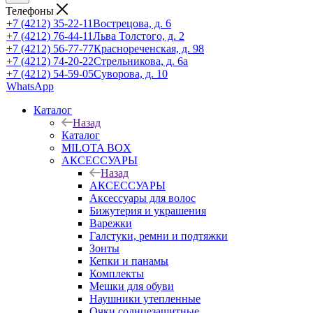
Телефоны
+7 (4212) 35-22-11
Вострецова, д. 6
+7 (4212) 76-44-11
Льва Толстого, д. 2
+7 (4212) 56-77-77
Краснореченская, д. 98
+7 (4212) 74-20-22
Стрельникова, д. 6а
+7 (4212) 54-59-05
Суворова, д. 10
WhatsApp
Каталог
Назад
Каталог
MILOTA BOX
АКСЕССУАРЫ
Назад
АКСЕССУАРЫ
Аксессуары для волос
Бижутерия и украшения
Варежки
Галстуки, ремни и подтяжки
Зонты
Кепки и панамы
Комплекты
Мешки для обуви
Наушники утепленные
Очки солнцезащитные