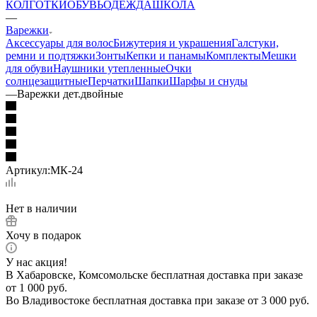
КОЛГОТКИ
ОБУВЬ
ОДЕЖДА
ШКОЛА
—
Варежки
Аксессуары для волос
Бижутерия и украшения
Галстуки,
ремни и подтяжки
Зонты
Кепки и панамы
Комплекты
Мешки
для обуви
Наушники утепленные
Очки
солнцезащитные
Перчатки
Шапки
Шарфы и снуды
—
Варежки дет.двойные
Артикул:
МК-24
Нет в наличии
Хочу в подарок
У нас акция!
В Хабаровске, Комсомольске бесплатная доставка при заказе
от 1 000 руб.
Во Владивостоке бесплатная доставка при заказе от 3 000 руб.