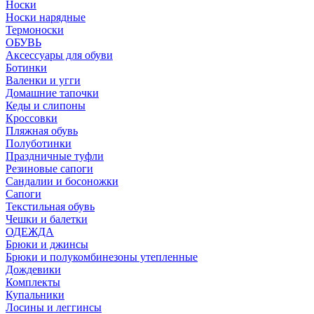
Носки
Носки нарядные
Термоноски
ОБУВЬ
Аксессуары для обуви
Ботинки
Валенки и угги
Домашние тапочки
Кеды и слипоны
Кроссовки
Пляжная обувь
Полуботинки
Праздничные туфли
Резиновые сапоги
Сандалии и босоножки
Сапоги
Текстильная обувь
Чешки и балетки
ОДЕЖДА
Брюки и джинсы
Брюки и полукомбинезоны утепленные
Дождевики
Комплекты
Купальники
Лосины и леггинсы