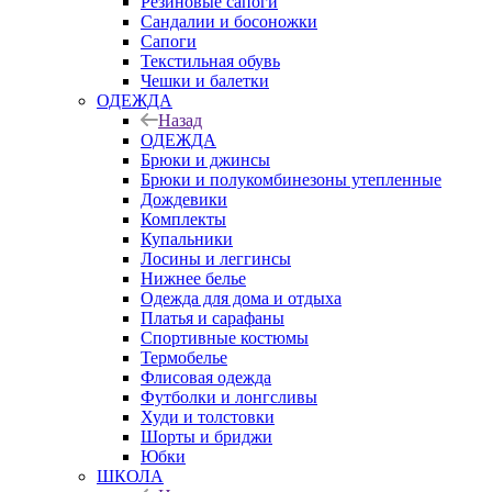
Резиновые сапоги
Сандалии и босоножки
Сапоги
Текстильная обувь
Чешки и балетки
ОДЕЖДА
Назад
ОДЕЖДА
Брюки и джинсы
Брюки и полукомбинезоны утепленные
Дождевики
Комплекты
Купальники
Лосины и леггинсы
Нижнее белье
Одежда для дома и отдыха
Платья и сарафаны
Спортивные костюмы
Термобелье
Флисовая одежда
Футболки и лонгсливы
Худи и толстовки
Шорты и бриджи
Юбки
ШКОЛА