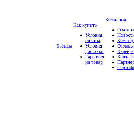
Компания
Как купить
О комп
Условия
Новост
оплаты
Команд
Бренды
Условия
Отзывы
доставки
Карьера
Гарантия
Контак
на товар
Партне
Сертиф