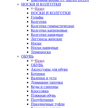
НОСКИ И КОЛГОТКИ
Назад
НОСКИ И КОЛГОТКИ
Гольфы
Колготки
Колготки гимнастические
Колготки капроновые
Колготки нарядные
Леггинсы женские
Носки
Носки нарядные
Термоноски
ОБУВЬ
Назад
ОБУВЬ
Аксессуары для обуви
Ботинки
Валенки и угги
Домашние тапочки
Кеды и слипоны
Кроссовки
Пляжная обувь
Полуботинки
Праздничные туфли