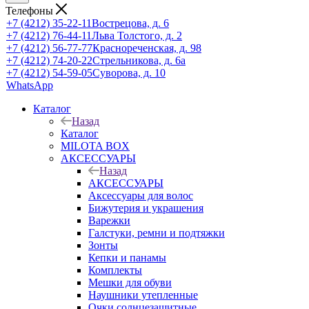
Телефоны
+7 (4212) 35-22-11
Вострецова, д. 6
+7 (4212) 76-44-11
Льва Толстого, д. 2
+7 (4212) 56-77-77
Краснореченская, д. 98
+7 (4212) 74-20-22
Стрельникова, д. 6а
+7 (4212) 54-59-05
Суворова, д. 10
WhatsApp
Каталог
Назад
Каталог
MILOTA BOX
АКСЕССУАРЫ
Назад
АКСЕССУАРЫ
Аксессуары для волос
Бижутерия и украшения
Варежки
Галстуки, ремни и подтяжки
Зонты
Кепки и панамы
Комплекты
Мешки для обуви
Наушники утепленные
Очки солнцезащитные