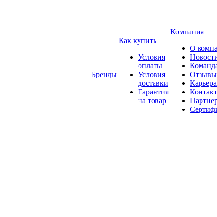
Компания
Как купить
О комп
Условия
Новост
оплаты
Команд
Бренды
Условия
Отзывы
доставки
Карьера
Гарантия
Контак
на товар
Партне
Сертиф