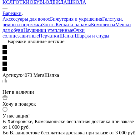
КОЛГОТКИ
ОБУВЬ
ОДЕЖДА
ШКОЛА
—
Варежки
Аксессуары для волос
Бижутерия и украшения
Галстуки,
ремни и подтяжки
Зонты
Кепки и панамы
Комплекты
Мешки
для обуви
Наушники утепленные
Очки
солнцезащитные
Перчатки
Шапки
Шарфы и снуды
—
Варежки двойные детские
Артикул:
4073 МегаШапка
Нет в наличии
Хочу в подарок
У нас акция!
В Хабаровске, Комсомольске бесплатная доставка при заказе
от 1 000 руб.
Во Владивостоке бесплатная доставка при заказе от 3 000 руб.