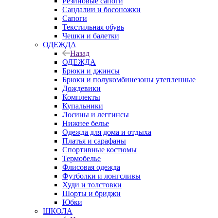
Резиновые сапоги
Сандалии и босоножки
Сапоги
Текстильная обувь
Чешки и балетки
ОДЕЖДА
Назад
ОДЕЖДА
Брюки и джинсы
Брюки и полукомбинезоны утепленные
Дождевики
Комплекты
Купальники
Лосины и леггинсы
Нижнее белье
Одежда для дома и отдыха
Платья и сарафаны
Спортивные костюмы
Термобелье
Флисовая одежда
Футболки и лонгсливы
Худи и толстовки
Шорты и бриджи
Юбки
ШКОЛА