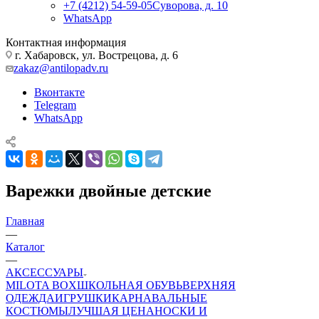
+7 (4212) 54-59-05
Суворова, д. 10
WhatsApp
Контактная информация
г. Хабаровск, ул. Вострецова, д. 6
zakaz@antilopadv.ru
Вконтакте
Telegram
WhatsApp
Варежки двойные детские
Главная
—
Каталог
—
АКСЕССУАРЫ
MILOTA BOX
ШКОЛЬНАЯ ОБУВЬ
ВЕРХНЯЯ
ОДЕЖДА
ИГРУШКИ
КАРНАВАЛЬНЫЕ
КОСТЮМЫ
ЛУЧШАЯ ЦЕНА
НОСКИ И