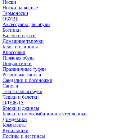
Носки
Носки нарядные
Термоноски
ОБУВЬ
Аксессуары для обуви
Ботинки
Валенки и угги
Домашние тапочки
Кеды и слипоны
Кроссовки
Пляжная обувь
Полуботинки
Праздничные туфли
Резиновые сапоги
Сандалии и босоножки
Сапоги
Текстильная обувь
Чешки и балетки
ОДЕЖДА
Брюки и джинсы
Брюки и полукомбинезоны утепленные
Дождевики
Комплекты
Купальники
Лосины и леггинсы