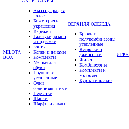
АКСЕССУАРЫ
Аксессуары для
волос
Бижутерия и
ВЕРХНЯЯ ОДЕЖДА
украшения
Варежки
Брюки и
Галстуки, ремни
полукомбинезоны
и подтяжки
утепленные
Зонты
Ветровки и
MILOTA
Кепки и панамы
джинсовки
ИГР
BOX
Комплекты
Жилеты
Мешки для
Комбинезоны
обуви
Комплекты и
Наушники
костюмы
утепленные
Куртки и пальто
Очки
солнцезащитные
Перчатки
Шапки
Шарфы и снуды